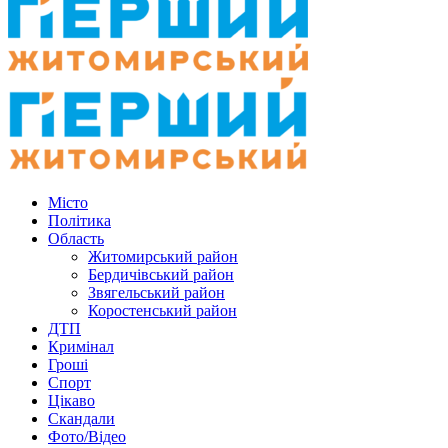
Місто
Політика
Область
Житомирський район
Бердичівський район
Звягельський район
Коростенський район
ДТП
Кримінал
Гроші
Спорт
Цікаво
Скандали
Фото/Відео