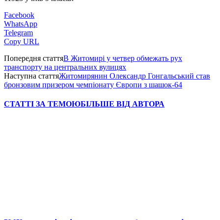
Facebook
WhatsApp
Telegram
Copy URL
Попередня стаття
В Житомирі у четвер обмежать рух
транспорту на центральних вулицях
Наступна стаття
Житомирянин Олександр Гонгальський став
бронзовим призером чемпіонату Європи з шашок-64
СТАТТІ ЗА ТЕМОЮ
БІЛЬШЕ ВІД АВТОРА