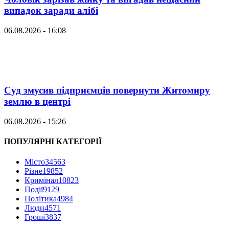
випадок заради алібі
06.08.2026 - 16:08
Суд змусив підприємців повернути Житомиру
землю в центрі
06.08.2026 - 15:26
ПОПУЛЯРНІ КАТЕГОРІЇ
Місто
34563
Різне
19852
Кримінал
10823
Події
9129
Політика
4984
Люди
4571
Гроші
3837