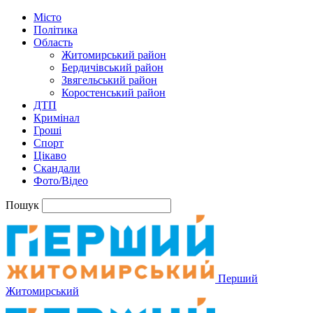
Місто
Політика
Область
Житомирський район
Бердичівський район
Звягельський район
Коростенський район
ДТП
Кримінал
Гроші
Спорт
Цікаво
Скандали
Фото/Відео
Пошук
Перший
Житомирський