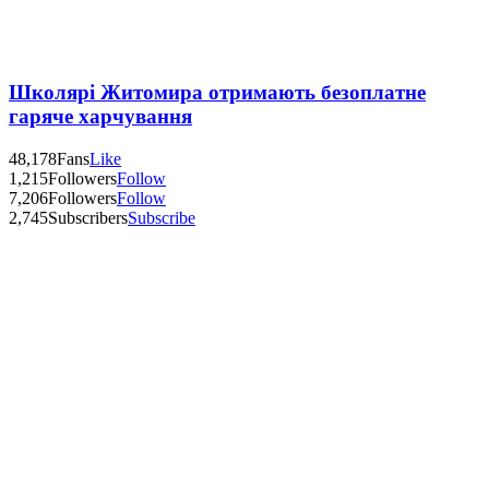
Школярі Житомира отримають безоплатне
гаряче харчування
48,178
Fans
Like
1,215
Followers
Follow
7,206
Followers
Follow
2,745
Subscribers
Subscribe