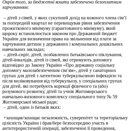
Окрім того, за бюджетні кошти забезпечено безоплатним
харчуванням:
– дітей з сімей, у яких сукупний дохід на кожного члена сім’ї
за попередній квартал не перевищував рівня забезпечення
прожиткового мінімуму (гарантованого мінімуму), який
щороку встановлюється законом про Державний бюджет
України для визначення права на звільнення від плати за
харчування дитини у державних і комунальних дошкільних
навчальних закладах;
– дітей-сиріт, дітей, позбавлених батьківського піклування,
дітей-інвалідів, дітей із сімей, які отримують допомогу
відповідно до Закону України «Про державну соціальну
допомогу малозабезпеченим сім’ям», дітей у санаторних
групах для дітей з латентною туберкульозною інфекцією та
після виліковування від туберкульозу, у спеціальних групах
для дітей, які потребують корекції фізичного та (або)
розумового розвитку, дітей та учнів Житомирського
навчально-виховного комплексу спеціального типу № 59
Житомирської міської ради;
– дітей, один із батьків яких:
+захищав/захищає незалежність, суверенітет та територіальну
цілісність України і брав/бере безпосередню участь в
антитерористичній операції, забезпеченні її проведення,