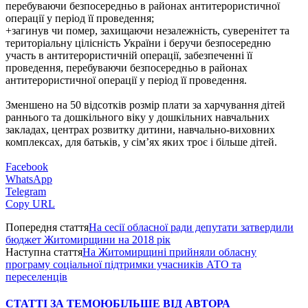
перебуваючи безпосередньо в районах антитерористичної
операції у період її проведення;
+загинув чи помер, захищаючи незалежність, суверенітет та
територіальну цілісність України і беручи безпосередню
участь в антитерористичній операції, забезпеченні її
проведення, перебуваючи безпосередньо в районах
антитерористичної операції у період її проведення.
Зменшено на 50 відсотків розмір плати за харчування дітей
раннього та дошкільного віку у дошкільних навчальних
закладах, центрах розвитку дитини, навчально-виховних
комплексах, для батьків, у сім’ях яких троє і більше дітей.
Facebook
WhatsApp
Telegram
Copy URL
Попередня стаття
На сесії обласної ради депутати затвердили
бюджет Житомирщини на 2018 рік
Наступна стаття
На Житомирщині прийняли обласну
програму соціальної підтримки учасників АТО та
переселенців
СТАТТІ ЗА ТЕМОЮ
БІЛЬШЕ ВІД АВТОРА