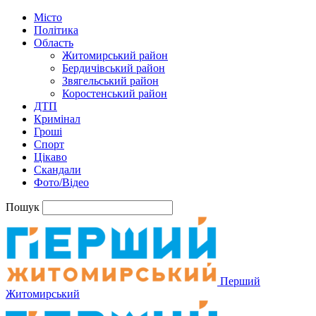
Місто
Політика
Область
Житомирський район
Бердичівський район
Звягельський район
Коростенський район
ДТП
Кримінал
Гроші
Спорт
Цікаво
Скандали
Фото/Відео
Пошук
Перший
Житомирський