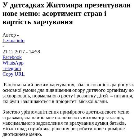
У дитсадках Житомира презентували
нове меню: асортимент страв і
вартість харчування
Автор -
1.zt.ua info
-
21.12.2017 - 14:58
Facebook
WhatsApp
Telegram
Copy URL
Раціональний режим харчування, збалансованість раціону як
основної умови для підвищення опору дитячого організму до
захворювань, нормального росту і розвитку дітей – питання,
які були і залишаються в пріоритеті міської влади.
З метою урізноманітнення примірного двотижневого меню
стравами, які найбільше полюбляють вихованці закладів,
максимального задоволення та врахування думки батьків,
міська влада прийняла рішення розробити нове примірне
двотижневе меню.