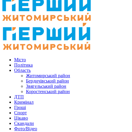
Місто
Політика
Область
Житомирський район
Бердичівський район
Звягельський район
Коростенський район
ДТП
Кримінал
Гроші
Спорт
Цікаво
Скандали
Фото/Відео