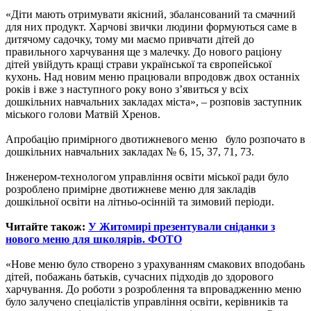
«Діти мають отримувати якісний, збалансований та смачний
для них продукт. Харчові звички людини формуються саме в
дитячому садочку, тому ми маємо привчати дітей до
правильного харчування ще з малечку. До нового раціону
дітей увійдуть кращі страви української та європейської
кухонь. Над новим меню працювали впродовж двох останніх
років і вже з наступного року воно з’явиться у всіх
дошкільних навчальних закладах міста», – розповів заступник
міського голови Матвій Хренов.
Апробацію примірного двотижневого меню було розпочато в
дошкільних навчальних закладах № 6, 15, 37, 71, 73.
Інженером-технологом управління освіти міської ради було
розроблено примірне двотижневе меню для закладів
дошкільної освіти на літньо-осінній та зимовий періоди.
Читайте також:
У Житомирі презентували сніданки з
нового меню для школярів. ФОТО
«Нове меню було створено з урахуванням смакових вподобань
дітей, побажань батьків, сучасних підходів до здорового
харчування. До роботи з розроблення та впровадженню меню
було залучено спеціалістів управління освіти, керівників та