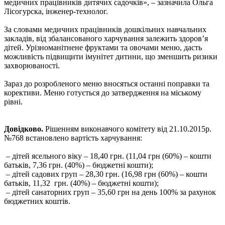
медичних працівників дитячих садочків», – зазначила Ольга
Лісогурска, інженер-технолог.
За словами медичних працівників дошкільних навчальних
закладів, від збалансованого харчування залежить здоров’я
дітей. Урізноманітнене фруктами та овочами меню, дасть
можливість підвищити імунітет дитини, що зменшить ризики
захворюваності.
Зараз до розробленого меню вносяться останні поправки та
корективи. Меню готується до затвердження на міському
рівні.
Довідково.
Рішенням виконавчого комітету від 21.10.2015р.
№768 встановлено вартість харчування:
– дітей ясельного віку – 18,40 грн. (11,04 грн (60%) – кошти
батьків, 7,36 грн. (40%) – бюджетні кошти);
– дітей садових груп – 28,30 грн. (16,98 грн (60%) – кошти
батьків, 11,32 грн. (40%) – бюджетні кошти);
– дітей санаторних груп – 35,60 грн на день 100% за рахунок
бюджетних коштів.