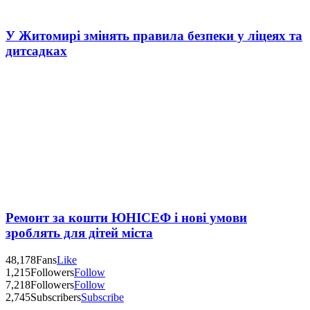
У Житомирі змінять правила безпеки у ліцеях та
дитсадках
Ремонт за кошти ЮНІСЕФ і нові умови
зроблять для дітей міста
48,178
Fans
Like
1,215
Followers
Follow
7,218
Followers
Follow
2,745
Subscribers
Subscribe