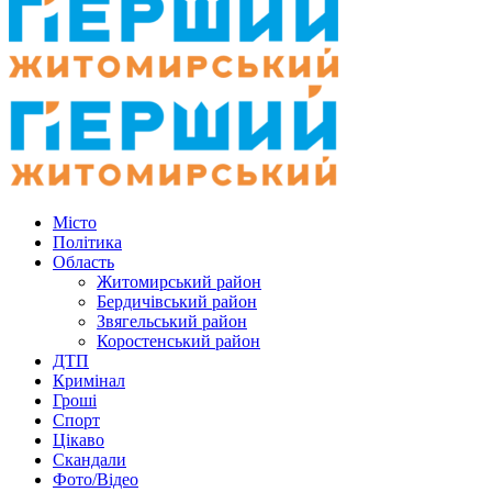
Місто
Політика
Область
Житомирський район
Бердичівський район
Звягельський район
Коростенський район
ДТП
Кримінал
Гроші
Спорт
Цікаво
Скандали
Фото/Відео