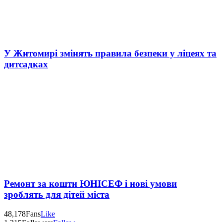
У Житомирі змінять правила безпеки у ліцеях та
дитсадках
Ремонт за кошти ЮНІСЕФ і нові умови
зроблять для дітей міста
48,178
Fans
Like