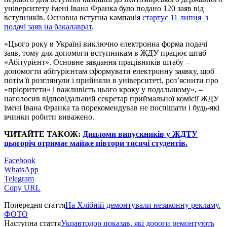
університету імені Івана Франка було подано 120 заяв від
вступників. Основна вступна кампанія
стартує 11 липня з
подачі заяв на бакалаврат
.
«Цього року в Україні виключно електронна форма подачі
заяв, тому для допомоги вступникам в ЖДУ працює штаб
«Абітурієнт». Основне завдання працівників штабу –
допомогти абітурієнтам сформувати електронну заявку, щоб
потім її розглянули і прийняли в університеті, роз’яснити про
«пріоритети» і важливість цього кроку у подальшому», –
наголосив відповідальний секретар приймальної комісії ЖДУ
імені Івана Франка та порекомендував не поспішати і будь-які
вчинки робити виважено.
ЧИТАЙТЕ ТАКОЖ
:
Дипломи випускників у ЖДТУ
цьогоріч отримає майже півтори тисячі студентів.
Facebook
WhatsApp
Telegram
Copy URL
Попередня стаття
На Хлібній демонтували незаконну рекламу.
ФОТО
Наступна стаття
Укравтодор показав, які дороги ремонтують