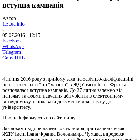
вступна кампанія
Автор -
1.zt.ua info
-
05.07.2016 - 12:15
Facebook
WhatsApp
Telegram
Copy URL
4 липня 2016 року з прийому заяв на освітньо-кваліфікаційні
рівні "спеціаліст" та "магістр" в ЖДУ імені Івана Франка
розпочалася вступна кампанія. До 27 липня залежно від
напряму та форми навчання абітурієнти в електронному
вигляді можуть подавати документи для вступу до
університету.
Про це інформують на сайті вишу.
За словами відповідального секретаря приймальної комісії
ЖДУ імені Івана Франка Володимира Чумака, впродовж
першого дня вступної кампанії до Житомирського державного