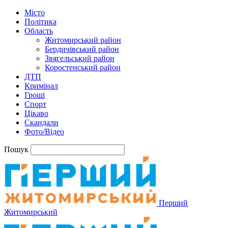
Місто
Політика
Область
Житомирський район
Бердичівський район
Звягельський район
Коростенський район
ДТП
Кримінал
Гроші
Спорт
Цікаво
Скандали
Фото/Відео
Пошук
Перший
Житомирський