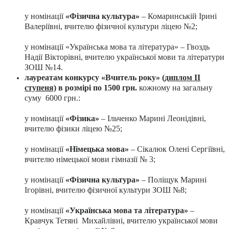
у номінації
«Фізична культура»
– Комаринській Ірині
Валеріївні, вчителю фізичної культури ліцею №2;
у номінації «Українська мова та література» – Гвоздь
Надії Вікторівні, вчителю української мови та літератури
ЗОШ №14.
лауреатам конкурсу «Вчитель року»
(диплом ІІ
ступеня)
в розмірі по 1500 грн.
кожному на загальну
суму 6000 грн.:
у номінації
«Фізика»
– Ільченко Марині Леонідівні,
вчителю фізики ліцею №25;
у номінації
«Німецька мова»
– Сікалюк Олені Сергіївні,
вчителю німецької мови гімназії № 3;
у номінації
«Фізична культура»
– Поліщук Марині
Ігорівні, вчителю фізичної культури ЗОШ №8;
у номінації
«Українська мова та література»
–
Кравчук Тетяні Михайлівні, вчителю української мови