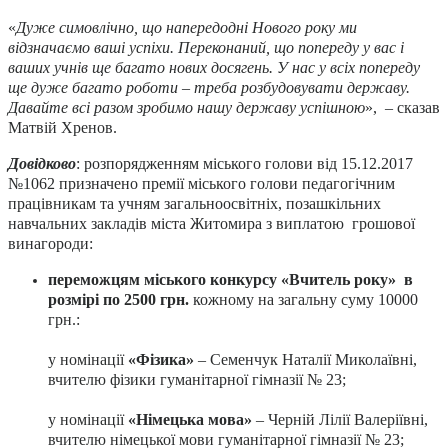
«
Дуже симовлічно, що напередодні Нового року ми
відзначаємо ваші успіхи. Переконаний, що попереду у вас і
ваших учнів ще багато нових досягень. У нас у всіх попереду
ще дуже багато роботи – треба розбудовувати державу.
Давайте всі разом зробимо нашу державу успішною
», – сказав
Матвій Хренов.
Довідково
: розпорядженням міського голови від 15.12.2017
№1062 призначено премії міського голови педагогічним
працівникам та учням загальноосвітніх, позашкільних
навчальних закладів міста Житомира з виплатою грошової
винагороди:
переможцям міського конкурсу «Вчитель року» в
розмірі по 2500 грн.
кожному на загальну суму 10000
грн.:
у номінації
«Фізика»
– Семенчук Наталії Миколаївні,
вчителю фізики гуманітарної гімназії № 23;
у номінації
«Німецька мова»
– Черній Лілії Валеріївні,
вчителю німецької мови гуманітарної гімназії № 23;