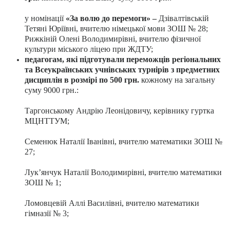
у номінації
«За волю до перемоги» –
Дзівалтівській
Тетяні Юріївні, вчителю німецької мови ЗОШ № 28;
Рижкіній Олені Володимирівні, вчителю фізичної
культури міського ліцею при ЖДТУ;
педагогам, які підготували переможців регіональних
та Всеукраїнських учнівських турнірів з предметних
дисциплін в розмірі по 500 грн.
кожному на загальну
суму 9000 грн.:
Таргонському Андрію Леонідовичу, керівнику гуртка
МЦНТТУМ;
Семенюк Наталії Іванівні, вчителю математики ЗОШ №
27;
Лук’янчук Наталії Володимирівні, вчителю математики
ЗОШ № 1;
Ломовцевій Аллі Василівні, вчителю математики
гімназії № 3;