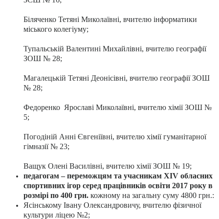
Біляченко Тетяні Миколаївні, вчителю інформатики
міського колегіуму;
Тупальській Валентині Михайлівні, вчителю географії
ЗОШ № 28;
Магалецькій Тетяні Деонісівні, вчителю географії ЗОШ
№ 28;
Федоренко Ярославі Миколаївні, вчителю хімії ЗОШ №
5;
Погодіній Анні Євгеніївні, вчителю хімії гуманітарної
гімназії № 23;
Ващук Олені Василівні, вчителю хімії ЗОШ № 19;
педагогам – переможцям та учасникам ХІV обласних
спортивних ігор серед працівників освіти 2017 року в
розмірі по 400 грн.
кожному на загальну суму 4800 грн.:
Ясінському Івану Олександровичу, вчителю фізичної
культури ліцею №2;