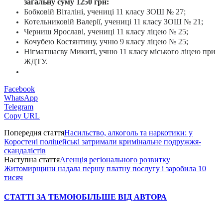
загальну суму 1250 грн:
Бобковій Віталіні, учениці 11 класу ЗОШ № 27;
Котельниковій Валерії, учениці 11 класу ЗОШ № 21;
Черниш Ярославі, учениці 11 класу ліцею № 25;
Кочубею Костянтину, учню 9 класу ліцею № 25;
Нігматшаєву Микиті, учню 11 класу міського ліцею при
ЖДТУ.
Facebook
WhatsApp
Telegram
Copy URL
Попередня стаття
Насильство, алкоголь та наркотики: у
Коростені поліцейські затримали кримінальне подружжя-
скандалістів
Наступна стаття
Агенція регіонального розвитку
Житомирщини надала першу платну послугу і заробила 10
тисяч
СТАТТІ ЗА ТЕМОЮ
БІЛЬШЕ ВІД АВТОРА