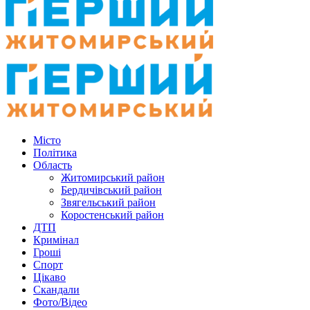
Місто
Політика
Область
Житомирський район
Бердичівський район
Звягельський район
Коростенський район
ДТП
Кримінал
Гроші
Спорт
Цікаво
Скандали
Фото/Відео