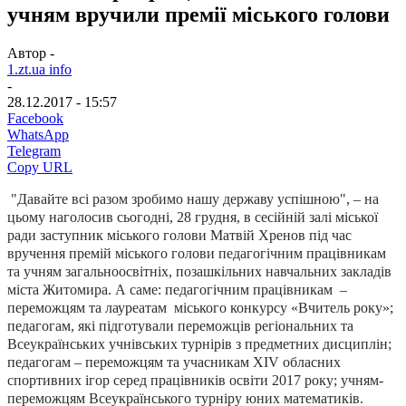
учням вручили премії міського голови
Автор -
1.zt.ua info
-
28.12.2017 - 15:57
Facebook
WhatsApp
Telegram
Copy URL
"Давайте всі разом зробимо нашу державу успішною", – на
цьому наголосив сьогодні, 28 грудня, в сесійній залі міської
ради заступник міського голови Матвій Хренов під час
вручення премій міського голови педагогічним працівникам
та учням загальноосвітніх, позашкільних навчальних закладів
міста Житомира. А саме: педагогічним працівникам –
переможцям та лауреатам міського конкурсу «Вчитель року»;
педагогам, які підготували переможців регіональних та
Всеукраїнських учнівських турнірів з предметних дисциплін;
педагогам – переможцям та учасникам ХІV обласних
спортивних ігор серед працівників освіти 2017 року; учням-
переможцям Всеукраїнського турніру юних математиків.