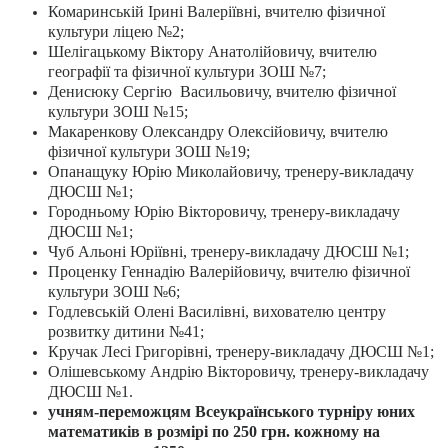
Комаринській Ірині Валеріївні, вчителю фізичної
культури ліцею №2;
Шелігацькому Віктору Анатолійовичу, вчителю
географії та фізичної культури ЗОШ №7;
Денисюку Сергію Васильовичу, вчителю фізичної
культури ЗОШ №15;
Макаренкову Олександру Олексійовичу, вчителю
фізичної культури ЗОШ №19;
Опанащуку Юрію Миколайовичу, тренеру-викладачу
ДЮСШ №1;
Городньому Юрію Вікторовичу, тренеру-викладачу
ДЮСШ №1;
Чуб Альоні Юріївні, тренеру-викладачу ДЮСШ №1;
Проценку Геннадію Валерійовичу, вчителю фізичної
культури ЗОШ №6;
Годлевській Олені Василівні, вихователю центру
розвитку дитини №41;
Кручак Лесі Григорівні, тренеру-викладачу ДЮСШ №1;
Олішевському Андрію Вікторовичу, тренеру-викладачу
ДЮСШ №1.
учням-переможцям Всеукраїнського турніру юних
математиків в розмірі по 250 грн. кожному на