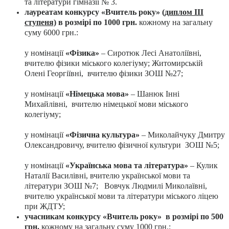
та літератури гімназії № 3.
лауреатам конкурсу «Вчитель року»
(диплом ІІІ
ступеня)
в розмірі по 1000 грн.
кожному на загальну
суму 6000 грн.:
у номінації
«Фізика»
– Сиротюк Лесі Анатоліївні,
вчителю фізики міського колегіуму; Житомирській
Олені Георгіївні, вчителю фізики ЗОШ №27;
у номінації
«Німецька мова»
– Шанюк Інні
Михайлівні, вчителю німецької мови міського
колегіуму;
у номінації
«Фізична культура»
– Миколайчуку Дмитру
Олександровичу, вчителю фізичної культури ЗОШ №5;
у номінації
«Українська мова та література»
– Кулик
Наталії Василівні, вчителю української мови та
літератури ЗОШ №7; Вовчук Людмилі Миколаївні,
вчителю української мови та літератури міського ліцею
при ЖДТУ;
учасникам конкурсу «Вчитель року» в розмірі по 500
грн.
кожному на загальну суму 1000 грн.: