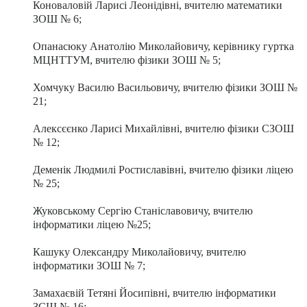
Коноваловій Ларисі Леонідівні, вчителю математики
ЗОШ № 6;
Опанасюку Анатолію Миколайовичу, керівнику гуртка
МЦНТТУМ, вчителю фізики ЗОШ № 5;
Хомчуку Василю Васильовичу, вчителю фізики ЗОШ №
21;
Алексєєнко Ларисі Михайлівні, вчителю фізики СЗОШ
№ 12;
Деменік Людмилі Ростиславівні, вчителю фізики ліцею
№ 25;
Жуковському Сергію Станіславовичу, вчителю
інформатики ліцею №25;
Кашуку Олександру Миколайовичу, вчителю
інформатики ЗОШ № 7;
Замахаєвій Тетяні Йосипівні, вчителю інформатики
ЗСШ № 16;