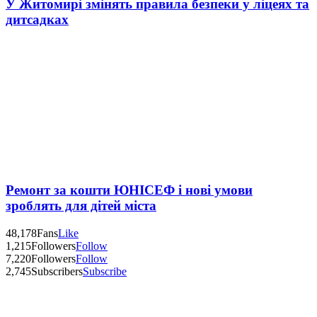
У Житомирі змінять правила безпеки у ліцеях та
дитсадках
Ремонт за кошти ЮНІСЕФ і нові умови
зроблять для дітей міста
48,178
Fans
Like
1,215
Followers
Follow
7,220
Followers
Follow
2,745
Subscribers
Subscribe