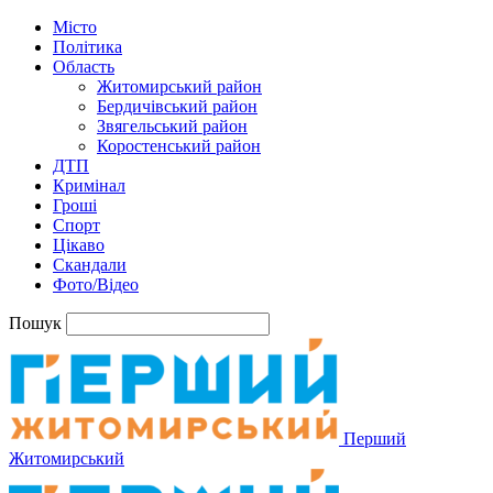
Місто
Політика
Область
Житомирський район
Бердичівський район
Звягельський район
Коростенський район
ДТП
Кримінал
Гроші
Спорт
Цікаво
Скандали
Фото/Відео
Пошук
Перший
Житомирський