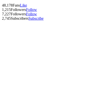
48,178
Fans
Like
1,215
Followers
Follow
7,227
Followers
Follow
2,745
Subscribers
Subscribe