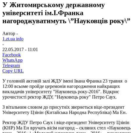
У Житомирському державному
університеті ім.І.Франка
нагороджуватимуть \”Науковців року\”
Автор -
1.zt.ua info
-
22.05.2017 - 11:01
Facebook
WhatsApp
Telegram
Copy URL
У головній актовій залі ЖДУ імені Івана Франка 23 травня о
12:00 всьоме пройде церемонія нагородження найкращих
викладачів університету "Науковець року-2016". Відкриє
урочистості ректор ЖДУ, "Науковець року" Петро Саух.
З вітальним словом до присутніх звернеться віце-президент
Університету Цзінін (Китайська Народна Республіка) Ма Ен.
Ректор ЖДУ Петро Саух і віце-президент Університету Цзінін
(КНР) Ма Ен вручать вісім нагород – скляних стел «Науковець