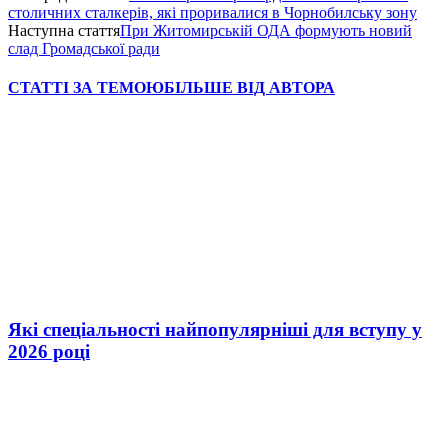
столичних сталкерів, які проривалися в Чорнобилську зону
Наступна стаття
При Житомирській ОДА формують новий
слад Громадської ради
СТАТТІ ЗА ТЕМОЮ
БІЛЬШЕ ВІД АВТОРА
Які спеціальності найпопулярніші для вступу у
2026 році