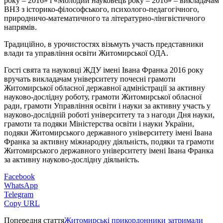
року – 2016» і «Молодий науковець року – 2016» – викладачам
ВНЗ з історико-філософського, психолого-педагогічного,
природничо-математичного та літературно-лінгвістичного
напрямів.
Традиційно, в урочистостях візьмуть участь представники
влади та управління освіти Житомирської ОДА.
Гості свята та науковці ЖДУ імені Івана Франка 2016 року
вручать викладачам університету почесні грамоти
Житомирської обласної державної адміністрації за активну
науково-дослідну роботу, грамоти Житомирської обласної
ради, грамоти Управління освіти і науки за активну участь у
науково-дослідній роботі університету та з нагоди Дня науки,
грамоти та подяки Міністерства освіти і науки України,
подяки Житомирського державного університету імені Івана
Франка за активну міжнародну діяльність, подяки та грамоти
Житомирського державного університету імені Івана Франка
за активну науково-дослідну діяльність.
Facebook
WhatsApp
Telegram
Copy URL
Попередня стаття
Житомирські прикордонники затримали