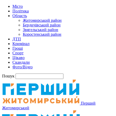
Місто
Політика
Область
Житомирський район
Бердичівський район
Звягельський район
Коростенський район
ДТП
Кримінал
Гроші
Спорт
Цікаво
Скандали
Фото/Відео
Пошук
Перший
Житомирський