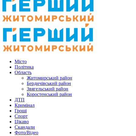
Місто
Політика
Область
Житомирський район
Бердичівський район
Звягельський район
Коростенський район
ДТП
Кримінал
Гроші
Спорт
Цікаво
Скандали
Фото/Відео