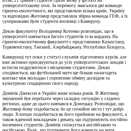
Втім, 21 травня студенти грали знову у футбол на
університетському полі. За перемогу змагалося дві команди
гірничо-екологічного, які представляли кілька країн. Україну
та відповідно Житомир представляла збірна команда ГЕФ, а їх
суперниками були студенти-іноземці з Камеруну.
Декан факультету Володимир Котенко розповідає, що в
університеті навчається багато студентів із-за кордону. На
гірничо-екологічному факультеті є представники Казахстану,
Туркменістану, Танзанії, Азербайджану, Республіки Білорусь.
Камерунці тут поки у статусі слухачів підготовчих курсів, але
вже активно приєднуються до усіх університетських заходів і
встигли подружитися з місцевими студентами. Декан
сподівається, що футбольний матч ще більше налагодить
контакт між молоддю і сприятиме обміну досвідом та
культурною спадщиною свого народу.
Домінік Джексон в Україні живе кілька років. В Житомир
змушений був переїхати через складну ситуацію у східних
регіонах, адже до цього навчався в Донецьку. Розповідає, що
Житомир йому подобається, бо це спокійне місто і тут добрі
люди. Хлопцю подобається як його прийняли на факультеті, а
також вдячний викладачам і декану, що підтримують постійно
іноземних студентів. Домінік спілкується англійською та
російською. Радіє, що підтримати його команду на матч