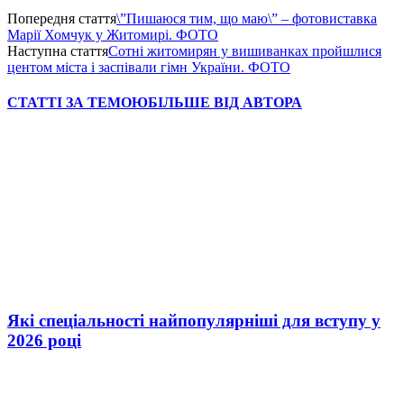
Попередня стаття
\”Пишаюся тим, що маю\” – фотовиставка
Марії Хомчук у Житомирі. ФОТО
Наступна стаття
Сотні житомирян у вишиванках пройшлися
центом міста і заспівали гімн України. ФОТО
СТАТТІ ЗА ТЕМОЮ
БІЛЬШЕ ВІД АВТОРА
Які спеціальності найпопулярніші для вступу у
2026 році