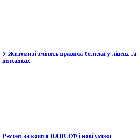
У Житомирі змінять правила безпеки у ліцеях та
дитсадках
Ремонт за кошти ЮНІСЕФ і нові умови