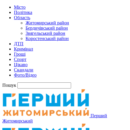
Місто
Політика
Область
Житомирський район
Бердичівський район
Звягельський район
Коростенський район
ДТП
Кримінал
Гроші
Спорт
Цікаво
Скандали
Фото/Відео
Пошук
Перший
Житомирський