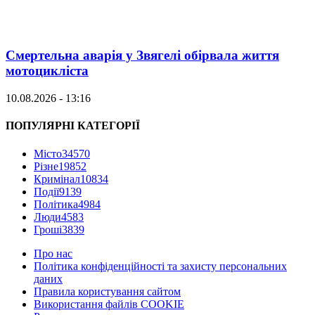
Смертельна аварія у Звягелі обірвала життя
мотоцикліста
10.08.2026 - 13:16
ПОПУЛЯРНІ КАТЕГОРІЇ
Місто
34570
Різне
19852
Кримінал
10834
Події
9139
Політика
4984
Люди
4583
Гроші
3839
Про нас
Політика конфіденційності та захисту персональних
даних
Правила користування сайтом
Використання файлів COOKIE