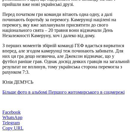
прийшли вже нові українські друзі.
Перед початком гри команди вітають одна одну, а далі
починають боротьбу за перемогу. Камерунці націлені на
перемогу, яку вже запланували присвятити до свого
національного свята – 20 травня вони відзначали День
Незалежності Камеруну, хоч і далеко від дому.
З перших моментів збірній команді ГЕФ вдається вирватися
вперед, але згодом камерунці теж починають забивати. Для
них ця гра дещо незвична, але Джексон відзначає, що у
футбол раніше грав. Однак досвід деяких гравців на загальний
результат не вплинув, тому українська сторона перемогла з
рахунком 7:3.
Юлія ДЕМУСЬ
Більше фото в альбомі Першого житомирського в соцмережі
Facebook
WhatsApp
Telegram
Copy URL