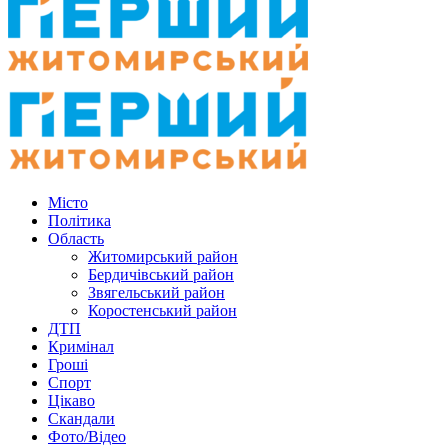
Місто
Політика
Область
Житомирський район
Бердичівський район
Звягельський район
Коростенський район
ДТП
Кримінал
Гроші
Спорт
Цікаво
Скандали
Фото/Відео