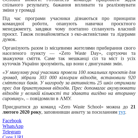
спільного результату, бажання впливати та реалізовувати
зміни у громаді
Під час програми учасники дізнаються про принципи
командної роботи, опанують навички проєктного
менеджменту, завдяки чому поетапно спланують власний
проєкт. Також познайомляться з еко-активістами та лідерами
думок.
Організують разом із місцевими жителями прибирання свого
населеного пункту — «‎Zero Waste Day», сортуючи та
зважуючи сміття. Саме так мешканці сіл та міст із усіх
куточків України зрозуміють, що вони є двигунами змін.
«
У минулому році учасники провели 100 локальних проєктів для
громад, зібрали 303 000 кілограм відходів, встановили 920
сміттєвих баків. У нагороду за активність 25 шкіл отримали
прес для брикетування відходів. Прес допомагає акумулювати
відходів у великій кількості та здавати вигідно на вторинну
сировину»
, – повідомили в АМУ.
Приєднатися до команд «Zero Waste School» можна до
21
лютого 2020 року
, заповнивши анкету за посиланням
тут
.
Facebook
WhatsApp
Telegram
Copy URL