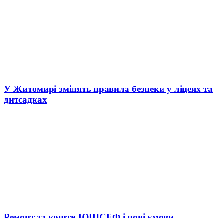
У Житомирі змінять правила безпеки у ліцеях та
дитсадках
Ремонт за кошти ЮНІСЕФ і нові умови