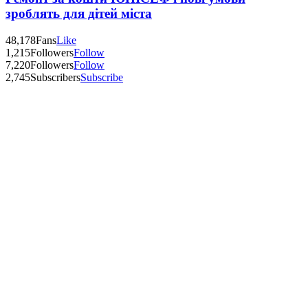
зроблять для дітей міста
48,178
Fans
Like
1,215
Followers
Follow
7,220
Followers
Follow
2,745
Subscribers
Subscribe