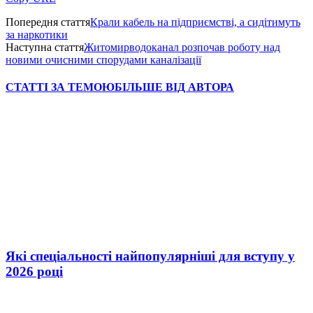
Попередня стаття
Крали кабель на підприємстві, а сидітимуть
за наркотики
Наступна стаття
Житомирводоканал розпочав роботу над
новими очисними спорудами каналізації
СТАТТІ ЗА ТЕМОЮ
БІЛЬШЕ ВІД АВТОРА
Які спеціальності найпопулярніші для вступу у
2026 році