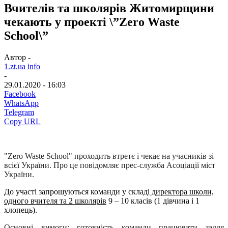
Вчителів та школярів Житомирщини
чекають у проекті \”Zero Waste
School\”
Автор -
1.zt.ua info
-
29.01.2020 - 16:03
Facebook
WhatsApp
Telegram
Copy URL
"Zero Waste School" проходить втретє і чекає на учасників зі
всієї України. Про це повідомляє прес-служба Асоціації міст
України.
До участі запрошуються команди у складі
директора школи,
одного вчителя та 2 школярів
9 – 10 класів (1 дівчина і 1
хлопець).
Основні вимоги:
готовність команди працювати задля