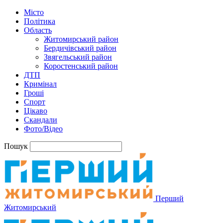
Місто
Політика
Область
Житомирський район
Бердичівський район
Звягельський район
Коростенський район
ДТП
Кримінал
Гроші
Спорт
Цікаво
Скандали
Фото/Відео
Пошук
Перший
Житомирський