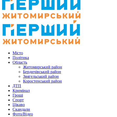
Місто
Політика
Область
Житомирський район
Бердичівський район
Звягельський район
Коростенський район
ДТП
Кримінал
Гроші
Спорт
Цікаво
Скандали
Фото/Відео