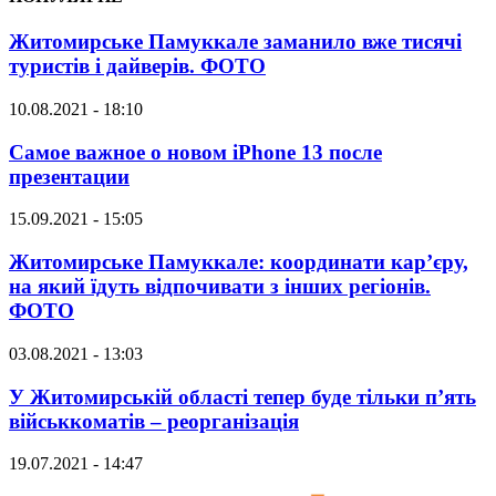
Житомирське Памуккале заманило вже тисячі
туристів і дайверів. ФОТО
10.08.2021 - 18:10
Самое важное о новом iPhone 13 после
презентации
15.09.2021 - 15:05
Житомирське Памуккале: координати кар’єру,
на який їдуть відпочивати з інших регіонів.
ФОТО
03.08.2021 - 13:03
У Житомирській області тепер буде тільки п’ять
військкоматів – реорганізація
19.07.2021 - 14:47