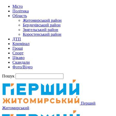
Місто
Політика
Область
Житомирський район
Бердичівський район
Звягельський район
Коростенський район
ДТП
Кримінал
Гроші
Спорт
Цікаво
Скандали
Фото/Відео
Пошук
Перший
Житомирський