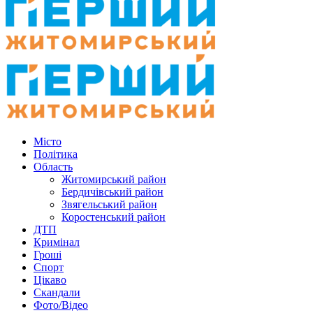
Місто
Політика
Область
Житомирський район
Бердичівський район
Звягельський район
Коростенський район
ДТП
Кримінал
Гроші
Спорт
Цікаво
Скандали
Фото/Відео