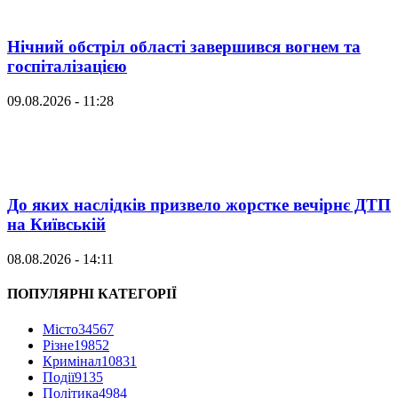
Нічний обстріл області завершився вогнем та
госпіталізацією
09.08.2026 - 11:28
До яких наслідків призвело жорстке вечірнє ДТП
на Київській
08.08.2026 - 14:11
ПОПУЛЯРНІ КАТЕГОРІЇ
Місто
34567
Різне
19852
Кримінал
10831
Події
9135
Політика
4984