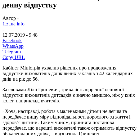
денну відпустку
Автор -
1.zt.ua info
-
12.07.2019 - 9:48
Facebook
WhatsApp
Telegram
Copy URL
Кабінет Міністрів ухвалив рішення про продовження
відпустки вихователів дошкільних закладів з 42 календарних
днів на рік до 56.
За словами Лілії Гриневич, тривалість щорічної основної
відпустки вихователів дитсадків є значно меншою, ніж у їхніх
колег, наприклад, вчителів.
«Хоча, насправді, робота з маленькими дітьми не легша та
передбачає вищу міру відповідальності дорослого за життя і
здоров’я дитини. Таким чином, прийнята постанова
передбачає, що нарешті вихователі також отримають відпустку
56 календарних днів», – відзначила Гриневич.