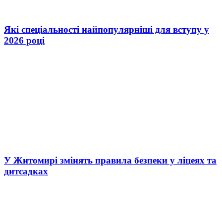
Які спеціальності найпопулярніші для вступу у
2026 році
У Житомирі змінять правила безпеки у ліцеях та
дитсадках