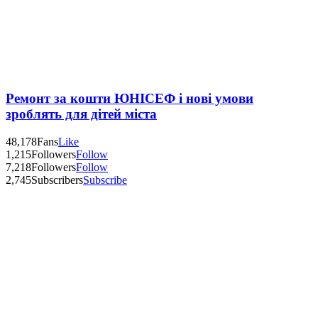
Ремонт за кошти ЮНІСЕФ і нові умови
зроблять для дітей міста
48,178
Fans
Like
1,215
Followers
Follow
7,218
Followers
Follow
2,745
Subscribers
Subscribe