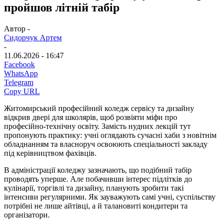
пройшов літній табір
Автор -
Сидорчук Артем
-
11.06.2026 - 16:47
Facebook
WhatsApp
Telegram
Copy URL
Житомирський професійний коледж сервісу та дизайну
відкрив двері для школярів, щоб розвіяти міфи про
професійно-технічну освіту. Замість нудних лекцій тут
пропонують практику: учні оглядають сучасні хаби з новітнім
обладнанням та власноруч освоюють спеціальності закладу
під керівництвом фахівців.
В адміністрації коледжу зазначають, що подібний табір
проводять уперше. Але побачивши інтерес підлітків до
кулінарії, торгівлі та дизайну, планують зробити такі
інтенсиви регулярними. Як зауважують самі учні, суспільству
потрібні не лише айтівці, а й талановиті кондитери та
організатори.