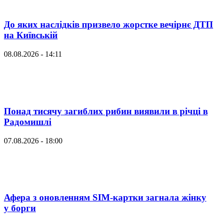
До яких наслідків призвело жорстке вечірнє ДТП
на Київській
08.08.2026 - 14:11
Понад тисячу загиблих рибин виявили в річці в
Радомишлі
07.08.2026 - 18:00
Афера з оновленням SIM-картки загнала жінку
у борги