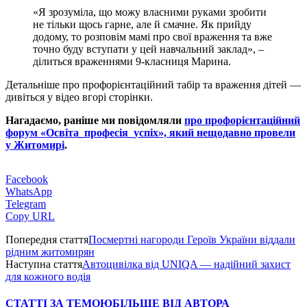
«Я зрозуміла, що можу власними руками зробити
не тільки щось гарне, але й смачне. Як прийду
додому, то розповім мамі про свої враження та вже
точно буду вступати у цей навчальний заклад», –
ділиться враженнями 9-класниця Марина.
Детальніше про профорієнтаційний табір та враження дітей —
дивіться у відео вгорі сторінки.
Нагадаємо, раніше ми повідомляли
про профорієнтаційний
форум «Освіта_професія_успіх», який нещодавно провели
у Житомирі
.
Facebook
WhatsApp
Telegram
Copy URL
Попередня стаття
Посмертні нагороди Героїв України віддали
рідним житомирян
Наступна стаття
Автоцивілка від UNIQA — надійний захист
для кожного водія
СТАТТІ ЗА ТЕМОЮ
БІЛЬШЕ ВІД АВТОРА