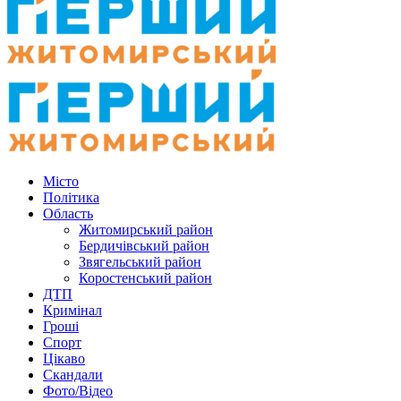
Місто
Політика
Область
Житомирський район
Бердичівський район
Звягельський район
Коростенський район
ДТП
Кримінал
Гроші
Спорт
Цікаво
Скандали
Фото/Відео