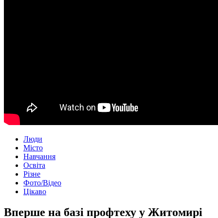
Люди
Місто
Навчання
Освіта
Різне
Фото/Відео
Цікаво
Вперше на базі профтеху у Житомирі