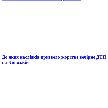
До яких наслідків призвело жорстке вечірнє ДТП
на Київській