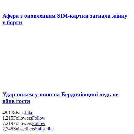
Афера з оновленням SIM-картки загнала жінку
у борги
Удар ножем у шию на Бердичівщині ледь не
вбив гостя
48,178
Fans
Like
1,215
Followers
Follow
7,219
Followers
Follow
2,745
Subscribers
Subscribe