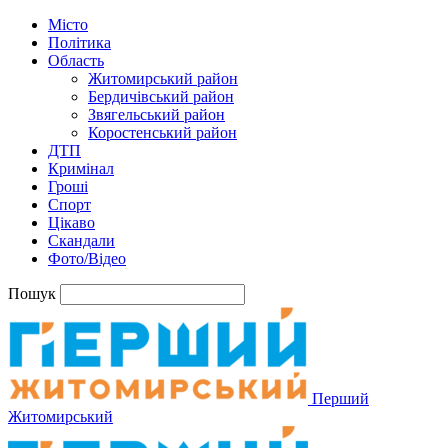
Місто
Політика
Область
Житомирський район
Бердичівський район
Звягельський район
Коростенський район
ДТП
Кримінал
Гроші
Спорт
Цікаво
Скандали
Фото/Відео
Пошук
Перший
Житомирський