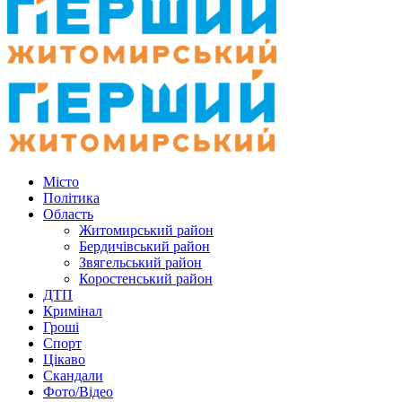
Місто
Політика
Область
Житомирський район
Бердичівський район
Звягельський район
Коростенський район
ДТП
Кримінал
Гроші
Спорт
Цікаво
Скандали
Фото/Відео