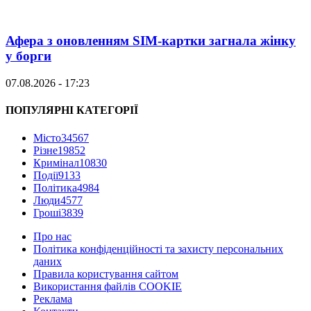
Афера з оновленням SIM-картки загнала жінку
у борги
07.08.2026 - 17:23
ПОПУЛЯРНІ КАТЕГОРІЇ
Місто
34567
Різне
19852
Кримінал
10830
Події
9133
Політика
4984
Люди
4577
Гроші
3839
Про нас
Політика конфіденційності та захисту персональних
даних
Правила користування сайтом
Використання файлів COOKIE
Реклама