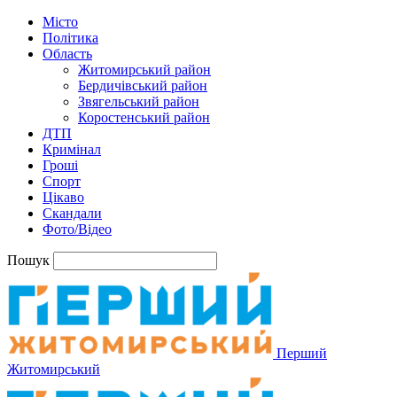
Місто
Політика
Область
Житомирський район
Бердичівський район
Звягельський район
Коростенський район
ДТП
Кримінал
Гроші
Спорт
Цікаво
Скандали
Фото/Відео
Пошук
Перший
Житомирський