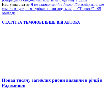
розкрадання бюджетних коштів на будівництві доріг
Наступна стаття
«Я не задоволений війною і її наслідками, але
саме там зустрівся з унікальними людьми\”, – \”Наркоз\” з 95
бригади
СТАТТІ ЗА ТЕМОЮ
БІЛЬШЕ ВІД АВТОРА
Понад тисячу загиблих рибин виявили в річці в
Радомишлі