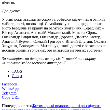
нічиєю.
Довідково:
У різні роки завдяки високому професіоналізму, педагогічній
майстерності, вихованці Самойлова успішно представляли
місто Бердичів та країну на багатьох змаганнях. Серед них –
Віктор Ананьєв, Анатолій Михальський, Микола Сірик,
Олександр Гаврилюк, Олександр Дорохов, Дмитро Застер,
Анатолій Бурмич, Олексій Григорук, Віталій Длугаш, Оксана
Зарудняк, Володимир Матвійчук, який доречі є багато років
поспіль одним з головних організаторів матчевих зустрічей.
За матеріалами департаменту сім’ї, молоді та спорту
Житомирської облдержадміністрації
TAGS
Спорт
Facebook
WhatsApp
Telegram
Copy URL
Попередня стаття
Житомирські правоохоронці розслідують