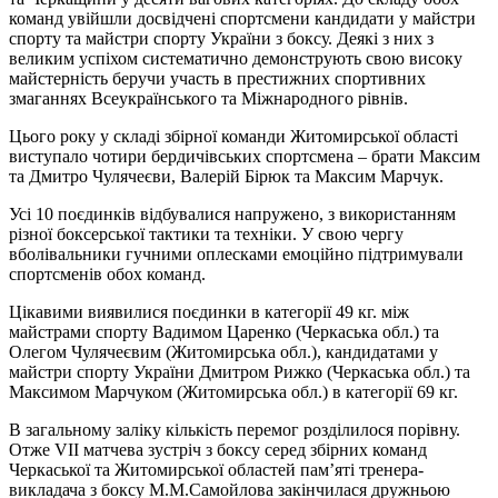
команд увійшли досвідчені спортсмени кандидати у майстри
спорту та майстри спорту України з боксу. Деякі з них з
великим успіхом систематично демонструють свою високу
майстерність беручи участь в престижних спортивних
змаганнях Всеукраїнського та Міжнародного рівнів.
Цього року у складі збірної команди Житомирської області
виступало чотири бердичівських спортсмена – брати Максим
та Дмитро Чулячеєви, Валерій Бірюк та Максим Марчук.
Усі 10 поєдинків відбувалися напружено, з використанням
різної боксерської тактики та техніки. У свою чергу
вболівальники гучними оплесками емоційно підтримували
спортсменів обох команд.
Цікавими виявилися поєдинки в категорії 49 кг. між
майстрами спорту Вадимом Царенко (Черкаська обл.) та
Олегом Чулячеєвим (Житомирська обл.), кандидатами у
майстри спорту України Дмитром Рижко (Черкаська обл.) та
Максимом Марчуком (Житомирська обл.) в категорії 69 кг.
В загальному заліку кількість перемог розділилося порівну.
Отже VII матчева зустріч з боксу серед збірних команд
Черкаської та Житомирської областей пам’яті тренера-
викладача з боксу М.М.Самойлова закінчилася дружньою