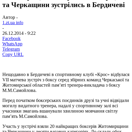
та Черкащини зустрілись в Бердичеві
Автор -
1.zt.ua info
-
26.12.2014 - 9:22
Facebook
WhatsApp
Telegram
Copy URL
Нещодавно в Бердичеві в спортивному клубі «Крос» відбулася
VII матчева зустріч з боксу серед збірних команд Черкаської та
Житомирської областей пам’яті тренера-викладача з боксу
М.М.Самойлова.
Перед початком боксерських поєдинків друзі та учні відвідали
могилу видатного тренера, надалі у спортивному залі всі
учасники змагань вшанували хвилиною мовчання світлу
пам’ять М.Самойлова.
Участь у зустрічі взяли 20 найкращих боксерів Житомирщини
та Черкащини у десяти вагових категоріях. До складу обох