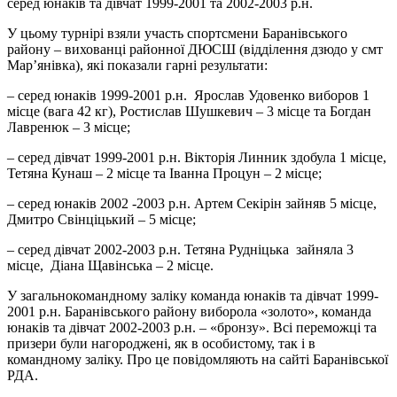
серед юнаків та дівчат 1999-2001 та 2002-2003 р.н.
У цьому турнірі взяли участь спортсмени Баранівського
району – вихованці районної ДЮСШ (відділення дзюдо у смт
Мар’янівка), які показали гарні результати:
– серед юнаків 1999-2001 р.н. Ярослав Удовенко виборов 1
місце (вага 42 кг), Ростислав Шушкевич – 3 місце та Богдан
Лавренюк – 3 місце;
– серед дівчат 1999-2001 р.н. Вікторія Линник здобула 1 місце,
Тетяна Кунаш – 2 місце та Іванна Процун – 2 місце;
– серед юнаків 2002 -2003 р.н. Артем Секірін зайняв 5 місце,
Дмитро Свінціцький – 5 місце;
– серед дівчат 2002-2003 р.н. Тетяна Рудніцька зайняла 3
місце, Діана Щавінська – 2 місце.
У загальнокомандному заліку команда юнаків та дівчат 1999-
2001 р.н. Баранівського району виборола «золото», команда
юнаків та дівчат 2002-2003 р.н. – «бронзу». Всі переможці та
призери були нагороджені, як в особистому, так і в
командному заліку. Про це повідомляють на сайті Баранівської
РДА.