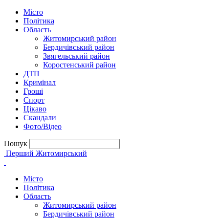
Місто
Політика
Область
Житомирський район
Бердичівський район
Звягельський район
Коростенський район
ДТП
Кримінал
Гроші
Спорт
Цікаво
Скандали
Фото/Відео
Пошук
Перший Житомирський
Місто
Політика
Область
Житомирський район
Бердичівський район