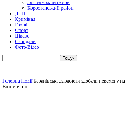
Звягельський район
Коростенський район
ДТП
Кримінал
Гроші
Спорт
Цікаво
Скандали
Фото/Відео
Головна
Події
Баранівські дзюдоїсти здобули перемогу на
Вінниччині