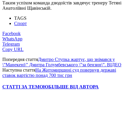
Таким успіхом команда дзюдоїстів завдячує тренеру Тетяні
Анатоліївні Щавінській.
TAGS
Спорт
Facebook
WhatsApp
Telegram
Copy URL
Попередня стаття
Дмитро Ступка жартує, що знімався у
\”Манекені\” Дмитра Голумбевського \”за бензин\”. ВІДЕО
Наступна стаття
На Житомирщині суд повернув державі
ставок вартістю понад 700 тис грн
СТАТТІ ЗА ТЕМОЮ
БІЛЬШЕ ВІД АВТОРА