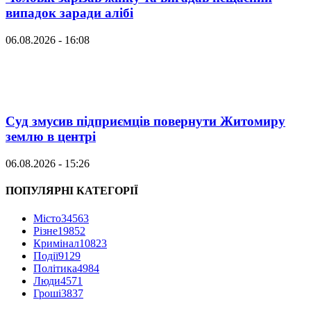
випадок заради алібі
06.08.2026 - 16:08
Суд змусив підприємців повернути Житомиру
землю в центрі
06.08.2026 - 15:26
ПОПУЛЯРНІ КАТЕГОРІЇ
Місто
34563
Різне
19852
Кримінал
10823
Події
9129
Політика
4984
Люди
4571
Гроші
3837