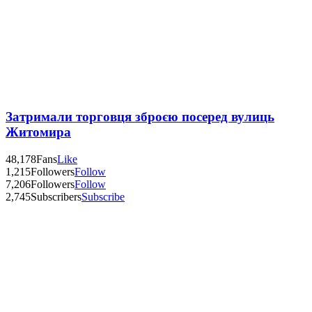
Затримали торговця зброєю посеред вулиць
Житомира
48,178
Fans
Like
1,215
Followers
Follow
7,206
Followers
Follow
2,745
Subscribers
Subscribe