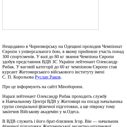
Нещодавно в Чорноморську на Одещині проходив Чемпіонат
Європи з універсального бою, в якому прийняли участь понад
300 спортсменів. У вазі до 80 кг звання Чемпіона Європи
здобув представник ВДВ ЗС України лейтенант Олександр
Рибак. У ваговій категорії до 60 кг чемпіоном Європи став
курсант Житомирського військового інституту імені
С. П. Корольова
Руслан Раков
.
Про це інформують на сайті Міноборони.
Наразі лейтенант Олександр Рибак проходить службу
в Навчальному Центрі ВДВ у Житомирі на посаді начальника
групи спеціальної фізичної підготовки, а ще півроку тому
закінчив Військову академію у м.Одеса.
В ВДВ служить і його брат-близнюк Ігор. Він — начальник
фізичної підготовки Житомирської десантно-штурмової