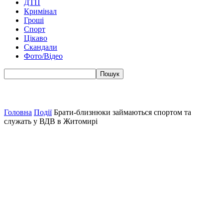
ДТП
Кримінал
Гроші
Спорт
Цікаво
Скандали
Фото/Відео
Головна
Події
Брати-близнюки займаються спортом та
служать у ВДВ в Житомирі