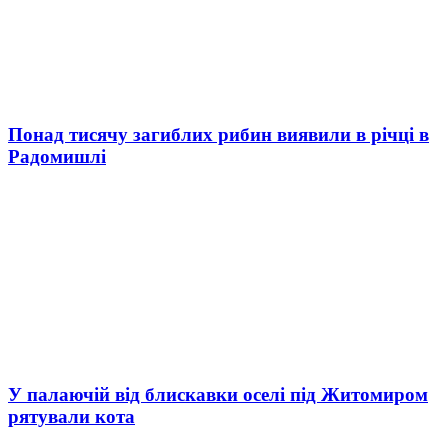
Понад тисячу загиблих рибин виявили в річці в
Радомишлі
У палаючій від блискавки оселі під Житомиром
рятували кота