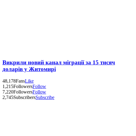
Викрили новий канал міграції за 15 тисяч
доларів у Житомирі
48,178
Fans
Like
1,215
Followers
Follow
7,220
Followers
Follow
2,745
Subscribers
Subscribe