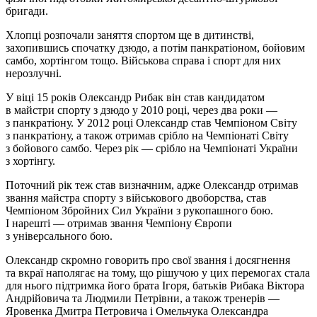
бригади.
Хлопці розпочали заняття спортом ще в дитинстві,
захопившись спочатку дзюдо, а потім панкратіоном, бойовим
самбо, хортінгом тощо. Військова справа і спорт для них
нерозлучні.
У віці 15 років Олександр Рибак він став кандидатом
в майстри спорту з дзюдо у 2010 році, через два роки —
з панкратіону. У 2012 році Олександр став Чемпіоном Світу
з панкратіону, а також отримав срібло на Чемпіонаті Світу
з бойового самбо. Через рік — срібло на Чемпіонаті України
з хортінгу.
Поточний рік теж став визначним, адже Олександр отримав
звання майстра спорту з військового двоборства, став
Чемпіоном Збройних Сил України з рукопашного бою.
І нарешті — отримав звання Чемпіону Європи
з універсального бою.
Олександр скромно говорить про свої звання і досягнення
та вкраї наполягає на тому, що рішучою у цих перемогах стала
для нього підтримка його брата Ігоря, батьків Рибака Віктора
Андрійовича та Людмили Петрівни, а також тренерів —
Яровенка Дмитра Петровича і Омельчука Олександра