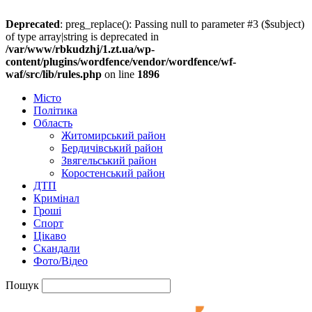
Deprecated
: preg_replace(): Passing null to parameter #3 ($subject)
of type array|string is deprecated in
/var/www/rbkudzhj/1.zt.ua/wp-
content/plugins/wordfence/vendor/wordfence/wf-
waf/src/lib/rules.php
on line
1896
Місто
Політика
Область
Житомирський район
Бердичівський район
Звягельський район
Коростенський район
ДТП
Кримінал
Гроші
Спорт
Цікаво
Скандали
Фото/Відео
Пошук