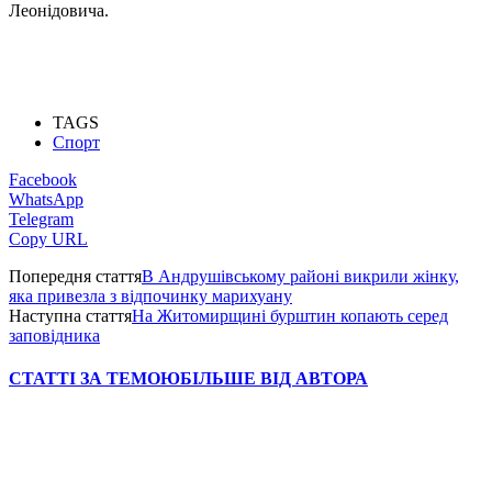
Леонідовича.
TAGS
Спорт
Facebook
WhatsApp
Telegram
Copy URL
Попередня стаття
В Андрушівському районі викрили жінку,
яка привезла з відпочинку марихуану
Наступна стаття
На Житомирщині бурштин копають серед
заповідника
СТАТТІ ЗА ТЕМОЮ
БІЛЬШЕ ВІД АВТОРА