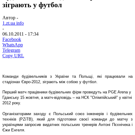
зіграють у футбол
Автор -
1.zt.ua info
-
06.10.2011 - 17:34
Facebook
WhatsApp
Telegram
Copy URL
Команди будівельників з України та Польщі, які працювали на
стадіонах Євро-2012, зіграють між собою у футбол.
Перший матч працівники будівельних фірм проведуть на PGE Arena у
Гданську 15 жовтня, а матч-відповідь – на НСК "Олімпійський" у квітні
2012 року.
Організаторами заходу є Польський союз інженерів і будівельних
техніків (PZiTB), який для підготовки своєї команди до матчу з
українцями запросив видатних польських тренерів Антоні Пєхнічека і
Єжи Енгеля.