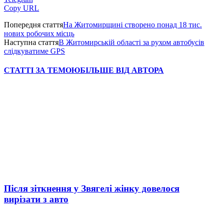
Copy URL
Попередня стаття
На Житомирщині створено понад 18 тис.
нових робочих місць
Наступна стаття
В Житомирській області за рухом автобусів
слідкуватиме GPS
СТАТТІ ЗА ТЕМОЮ
БІЛЬШЕ ВІД АВТОРА
Після зіткнення у Звягелі жінку довелося
вирізати з авто