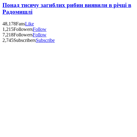
Понад тисячу загиблих рибин виявили в річці в
Радомишлі
48,178
Fans
Like
1,215
Followers
Follow
7,218
Followers
Follow
2,745
Subscribers
Subscribe