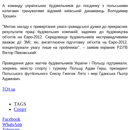
А команду українських будівельників до поєдинку з польськими
колегами тренуватиме відомий київський динамівець Володимир
Трошкін.
"Метою заходу є привертання уваги громадської думки до прекрасних
результатів праці будівельних компаній, задіяних до будівництва
об’єктів на Євро-2012. Середовище будівельників несправедливими
вважає дії ЗМІ, які, висвітлюючи підготовку об’єктів на Євро-2012,
концентрували увагу лише на проблемах", – заявив керівник PZiTB
Віктор Півковський.
Проведення двох матчів будівельників України і Польщі підтримали,
зокрема, міністр спорту і туризму Польщі Адам Герш, президент
Польського футбольного Союзу Гжегож Лято і мер Гданська Пьотр
Адамович.
ТСН.ua
TAGS
Спорт
Facebook
WhatsApp
Telegram