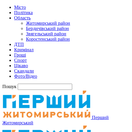
Місто
Політика
Область
Житомирський район
Бердичівський район
Звягельський район
Коростенський район
ДТП
Кримінал
Гроші
Спорт
Цікаво
Скандали
Фото/Відео
Пошук
Перший
Житомирський