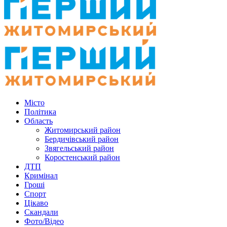
Місто
Політика
Область
Житомирський район
Бердичівський район
Звягельський район
Коростенський район
ДТП
Кримінал
Гроші
Спорт
Цікаво
Скандали
Фото/Відео