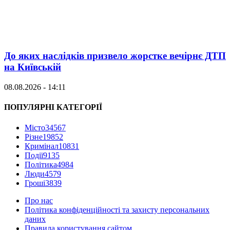
До яких наслідків призвело жорстке вечірнє ДТП
на Київській
08.08.2026 - 14:11
ПОПУЛЯРНІ КАТЕГОРІЇ
Місто
34567
Різне
19852
Кримінал
10831
Події
9135
Політика
4984
Люди
4579
Гроші
3839
Про нас
Політика конфіденційності та захисту персональних
даних
Правила користування сайтом