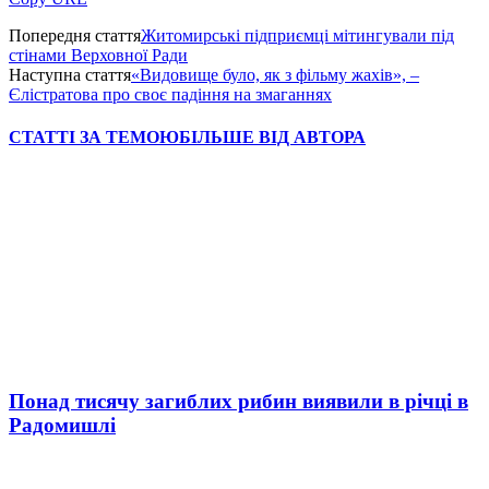
Попередня стаття
Житомирські підприємці мітингували під
стінами Верховної Ради
Наступна стаття
«Видовище було, як з фільму жахів», –
Єлістратова про своє падіння на змаганнях
СТАТТІ ЗА ТЕМОЮ
БІЛЬШЕ ВІД АВТОРА
Понад тисячу загиблих рибин виявили в річці в
Радомишлі