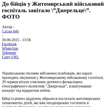
До бійців у Житомирський військовий
госпіталь завітало \”Джерельце\”.
ФОТО
Автор -
1.zt.ua info
-
30.06.2015 - 13:56
Facebook
WhatsApp
Telegram
Copy URL
Українськими піснями військовослужбовців, які наразі
проходять лікування у Житомирському військовому госпіталі,
29 червня вітали учасники
д
итячого фольклорно-
етнографічного колективу
"Джерельце"
, влаштувавши
концерт під відкритим небом.
Бійці із різних відділень зібралися послухати житомирських
талановитих дітей, які вже неодноразово гостюють в