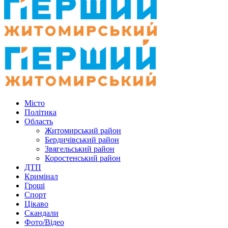
Місто
Політика
Область
Житомирський район
Бердичівський район
Звягельський район
Коростенський район
ДТП
Кримінал
Гроші
Спорт
Цікаво
Скандали
Фото/Відео