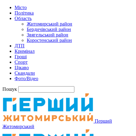
Місто
Політика
Область
Житомирський район
Бердичівський район
Звягельський район
Коростенський район
ДТП
Кримінал
Гроші
Спорт
Цікаво
Скандали
Фото/Відео
Пошук
Перший
Житомирський