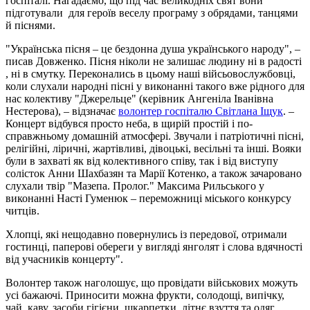
госпіталі. Нагадаємо, що під час великодніх свят вони
підготували для героїв веселу програму з обрядами, танцями
й піснями.
"Українська пісня – це бездонна душа українського народу", –
писав Довженко. Пісня ніколи не залишає людину ні в радості
, ні в смутку. Переконались в цьому наші війсьовослужбовці,
коли слухали народні пісні у виконанні такого вже рідного для
нас колективу "Джерельце" (керівник Ангеніла Іванівна
Нестерова), – відзначає
волонтер госпіталю Світлана Іщук
. –
Концерт відбувся просто неба, в щирій простій і по-
справжньому домашній атмосфері. Звучали і патріотичні пісні,
релігійні, ліричні, жартівливі, дівоцькі, весільні та інші. Вояки
були в захваті як від колективного співу, так і від виступу
солісток Анни Шахбазян та Марії Котенко, а також зачаровано
слухали твір "Мазепа. Пролог." Максима Рильського у
виконанні Насті Гуменюк – переможниці міського конкурсу
читців.
Хлопці, які нещодавно повернулись із передової, отримали
гостинці, паперові обереги у вигляді янголят і слова вдячності
від учасників концерту".
Волонтер також наголошує, що провідати військових можуть
усі бажаючі. Приносити можна фрукти, солодощі, випічку,
чай, каву, засоби гігієни, шкарпетки, літнє взуття та одяг.