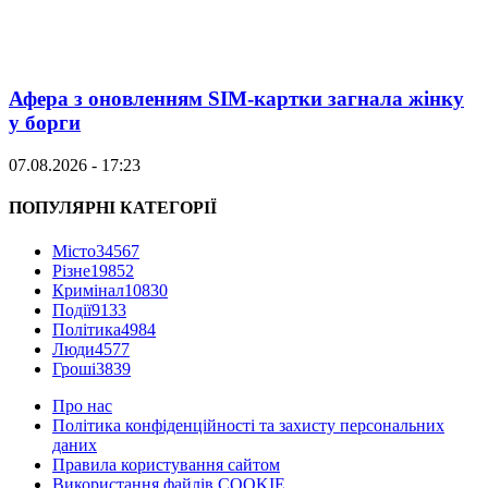
Афера з оновленням SIM-картки загнала жінку
у борги
07.08.2026 - 17:23
ПОПУЛЯРНІ КАТЕГОРІЇ
Місто
34567
Різне
19852
Кримінал
10830
Події
9133
Політика
4984
Люди
4577
Гроші
3839
Про нас
Політика конфіденційності та захисту персональних
даних
Правила користування сайтом
Використання файлів COOKIE