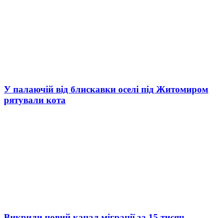
У палаючій від блискавки оселі під Житомиром
рятували кота
Викрили новий канал міграції за 15 тисяч