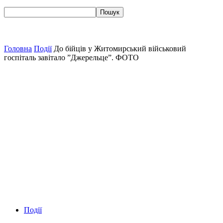
Головна
Події
До бійців у Житомирський військовий
госпіталь завітало ”Джерельце”. ФОТО
Події