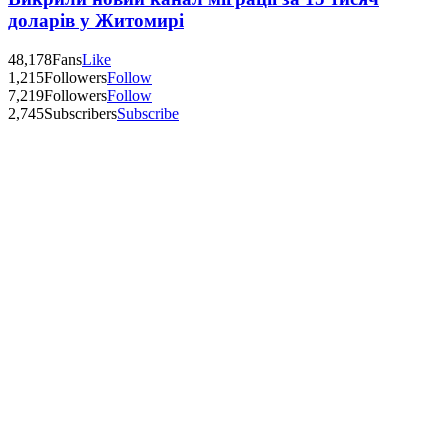
доларів у Житомирі
48,178
Fans
Like
1,215
Followers
Follow
7,219
Followers
Follow
2,745
Subscribers
Subscribe