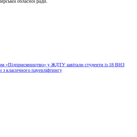
ирської обласної ради.
мом «Підприємництво» у ЖДТУ завітали студенти із 18 ВНЗ
 з класичного пауерліфтингу