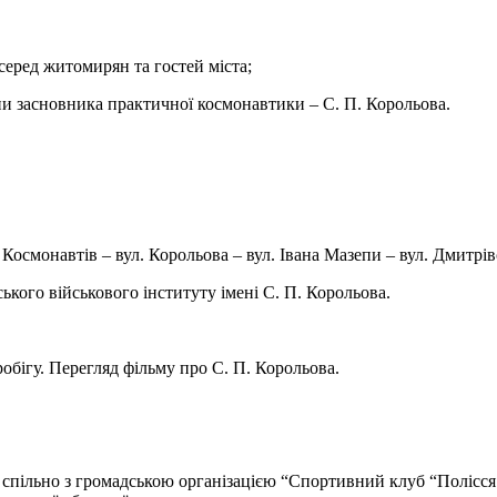
серед житомирян та гостей міста;
и засновника практичної космонавтики – С. П. Корольова.
. Космонавтів – вул. Корольова – вул. Івана Мазепи – вул. Дмитр
кого військового інституту імені С. П. Корольова.
бігу. Перегляд фільму про С. П. Корольова.
 спільно з громадською організацією “Спортивний клуб “Полісс