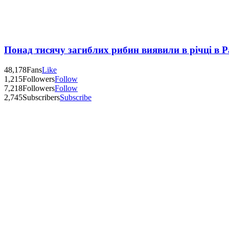
Понад тисячу загиблих рибин виявили в річці в 
48,178
Fans
Like
1,215
Followers
Follow
7,218
Followers
Follow
2,745
Subscribers
Subscribe