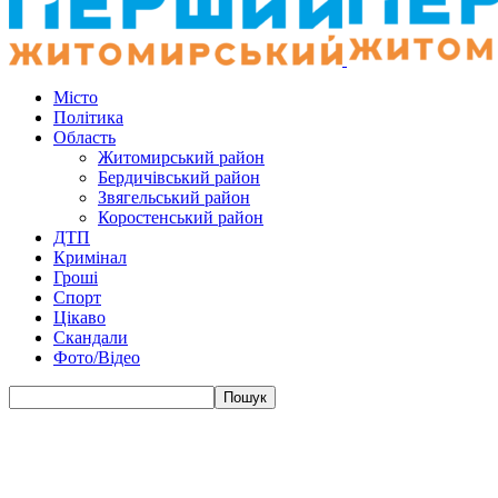
Місто
Політика
Область
Житомирський район
Бердичівський район
Звягельський район
Коростенський район
ДТП
Кримінал
Гроші
Спорт
Цікаво
Скандали
Фото/Відео