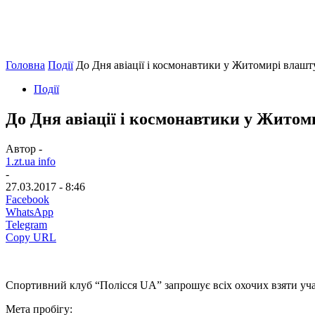
Головна
Події
До Дня авіації і космонавтики у Житомирі влашт
Події
До Дня авіації і космонавтики у Житом
Автор -
1.zt.ua info
-
27.03.2017 - 8:46
Facebook
WhatsApp
Telegram
Copy URL
Спортивний клуб “Полісся UA” запрошує всіх охочих взяти участ
Мета пробігу: