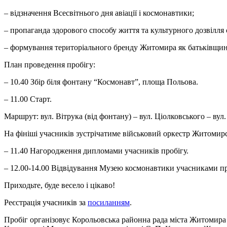
– відзначення Всесвітнього дня авіації і космонавтики;
– пропаганда здорового способу життя та культурного дозвілля 
– формування територіального бренду Житомира як батьківщин
План проведення пробігу:
– 10.40 Збір біля фонтану “Космонавт”, площа Польова.
– 11.00 Старт.
Маршрут: вул. Вітрука (від фонтану) – вул. Ціолковського – вул
На фініші учасників зустрічатиме військовий оркестр Житомирсь
– 11.40 Нагородження дипломами учасників пробігу.
– 12.00-14.00 Відвідування Музею космонавтики учасниками про
Приходьте, буде весело і цікаво!
Реєстрація учасників за
посиланням
.
Пробіг організовує Корольовська районна рада міста Житомира