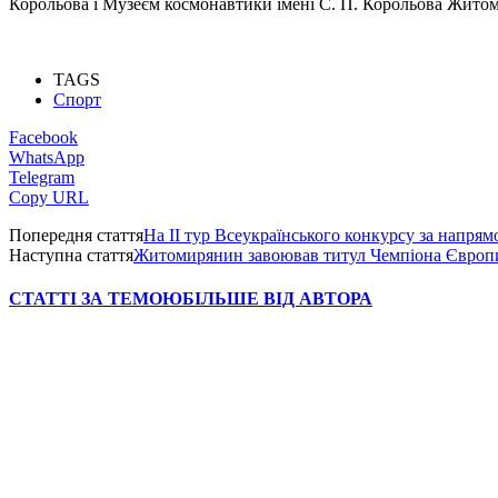
Корольова і Музеєм космонавтики імені С. П. Корольова Житом
TAGS
Спорт
Facebook
WhatsApp
Telegram
Copy URL
Попередня стаття
На ІІ тур Всеукраїнського конкурсу за напря
Наступна стаття
Житомирянин завоював титул Чемпіона Європи
СТАТТІ ЗА ТЕМОЮ
БІЛЬШЕ ВІД АВТОРА