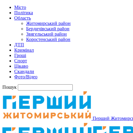
Місто
Політика
Область
Житомирський район
Бердичівський район
Звягельський район
Коростенський район
ДТП
Кримінал
Гроші
Спорт
Цікаво
Скандали
Фото/Відео
Пошук
Перший Житомирс