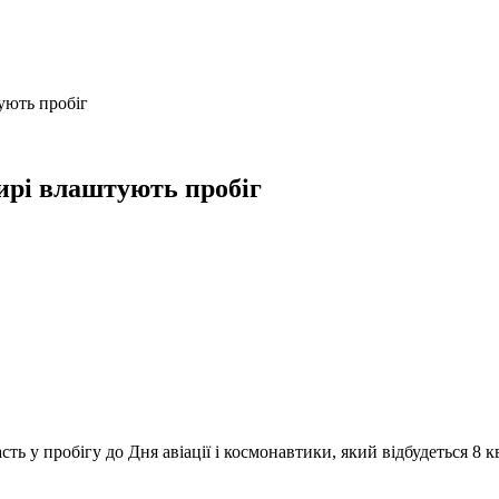
ують пробіг
ирі влаштують пробіг
ь у пробігу до Дня авіації і космонавтики, який відбудеться 8 к