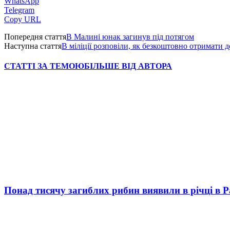
WhatsApp
Telegram
Copy URL
Попередня стаття
В Малині юнак загинув під потягом
Наступна стаття
В міліції розповіли, як безкоштовно отримати д
СТАТТІ ЗА ТЕМОЮ
БІЛЬШЕ ВІД АВТОРА
Понад тисячу загиблих рибин виявили в річці в 