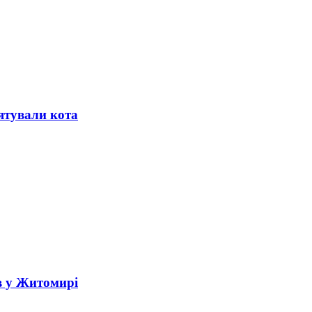
ятували кота
в у Житомирі