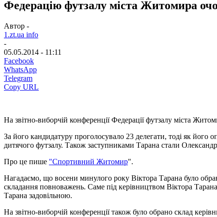
Федерацію футзалу міста Житомира очо
Автор -
1.zt.ua info
-
05.05.2014 - 11:11
Facebook
WhatsApp
Telegram
Copy URL
На звітно-виборчій конференції Федерації футзалу міста Житоми
За його кандидатуру проголосувало 23 делегати, тоді як його о
дитячого футзалу. Також заступниками Тарана стали Олександр 
Про це пише
"Спортивний Житомир
".
Нагадаємо, що восени минулого року Віктора Тарана було обран
складання повноважень. Саме під керівництвом Віктора Тарана 
Тарана задовільною.
На звітно-виборчій конференції також було обрано склад керівни