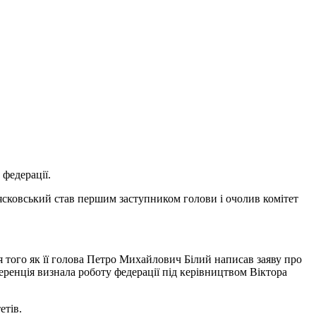
 федерації.
 Лясковський став першим заступником голови і очолив комітет
 того як її голова Петро Михайлович Білий написав заяву про
ренція визнала роботу федерації під керівництвом Віктора
етів.