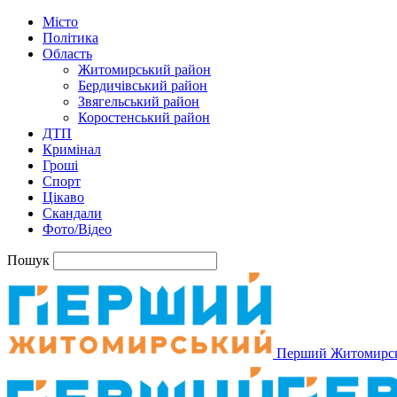
Місто
Політика
Область
Житомирський район
Бердичівський район
Звягельський район
Коростенський район
ДТП
Кримінал
Гроші
Спорт
Цікаво
Скандали
Фото/Відео
Пошук
Перший Житомирс