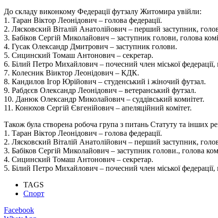
До складу виконкому Федерації футзалу Житомира увійли:
1. Таран Віктор Леонідович – голова федерації.
2. Лясковский Віталій Анатолійович – перший заступник, голов
3. Бабіков Сергій Миколайович – заступник голови, голова ком
4. Гусак Олександр Дмитрович – заступник голови.
5. Сицинский Томаш Антонович – секретар.
6. Білий Петро Михайлович – почесний член міської федерації, 
7. Колесник Віиктор Леонідович – КДК.
8. Кандилов Ігор Юрійович – студенський і жіночий футзал.
9. Рабдєєв Олександр Леонідович – ветеранський футзал.
10. Данюк Олександр Миколайович – суддівський комиітет.
11. Конюхов Сергій Євгенійович – апеляційний комітет.
Також була створена робоча група з питань Статуту та інших р
1. Таран Віктор Леонідович – голова федерації.
2. Лясковский Віталій Анатолійович – перший заступник, голов
3. Бабіков Сергій Миколайович – заступник голови., голова ком
4. Сицинский Томаш Антонович – секретар.
5. Білий Петро Михайлович – почесний член міської федерації, 
TAGS
Спорт
Facebook