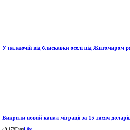
У палаючій від блискавки оселі під Житомиром р
Викрили новий канал міграції за 15 тисяч доларі
48,178
Fans
Like