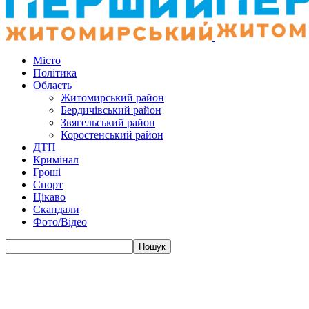
Місто
Політика
Область
Житомирський район
Бердичівський район
Звягельський район
Коростенський район
ДТП
Кримінал
Гроші
Спорт
Цікаво
Скандали
Фото/Відео