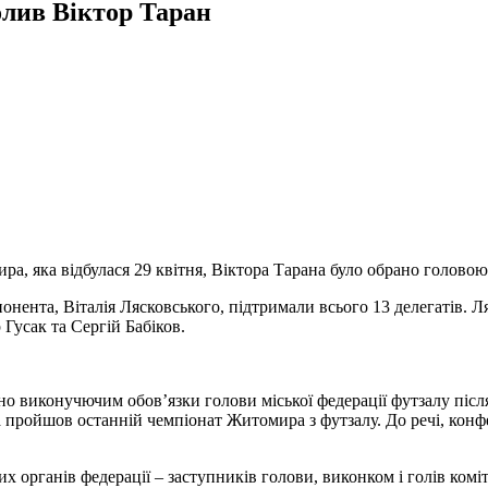
лив Віктор Таран
ра, яка відбулася 29 квітня, Віктора Тарана було обрано головою
понента, Віталія Лясковського, підтримали всього 13 делегатів.
Гусак та Сергій Бабіков.
о виконучючим обов’язки голови міської федерації футзалу після
пройшов останній чемпіонат Житомира з футзалу. До речі, конфе
х органів федерації – заступників голови, виконком і голів коміт