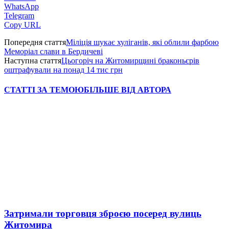
WhatsApp
Telegram
Copy URL
Попередня стаття
Міліція шукає хуліганів, які облили фарбою
Меморіал слави в Бердичеві
Наступна стаття
Цьогоріч на Житомирщині браконьєрів
оштрафували на понад 14 тис грн
СТАТТІ ЗА ТЕМОЮ
БІЛЬШЕ ВІД АВТОРА
Затримали торговця зброєю посеред вулиць
Житомира