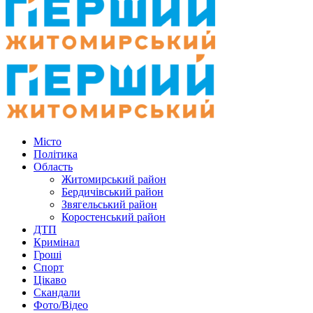
Місто
Політика
Область
Житомирський район
Бердичівський район
Звягельський район
Коростенський район
ДТП
Кримінал
Гроші
Спорт
Цікаво
Скандали
Фото/Відео