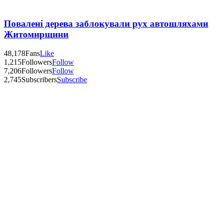
Повалені дерева заблокували рух автошляхами
Житомирщини
48,178
Fans
Like
1,215
Followers
Follow
7,206
Followers
Follow
2,745
Subscribers
Subscribe