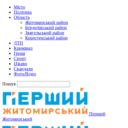
Місто
Політика
Область
Житомирський район
Бердичівський район
Звягельський район
Коростенський район
ДТП
Кримінал
Гроші
Спорт
Цікаво
Скандали
Фото/Відео
Пошук
Перший
Житомирський