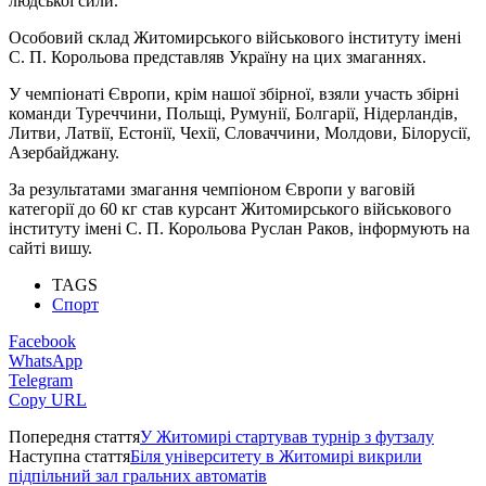
людської сили.
Особовий склад Житомирського військового інституту імені
С. П. Корольова представляв Україну на цих змаганнях.
У чемпіонаті Європи, крім нашої збірної, взяли участь збірні
команди Туреччини, Польщі, Румунії, Болгарії, Нідерландів,
Литви, Латвії, Естонії, Чехії, Словаччини, Молдови, Білорусії,
Азербайджану.
За результатами змагання чемпіоном Європи у ваговій
категорії до 60 кг став курсант Житомирського військового
інституту імені С. П. Корольова Руслан Раков, інформують на
сайті вишу.
TAGS
Спорт
Facebook
WhatsApp
Telegram
Copy URL
Попередня стаття
У Житомирі стартував турнір з футзалу
Наступна стаття
Біля університету в Житомирі викрили
підпільний зал гральних автоматів