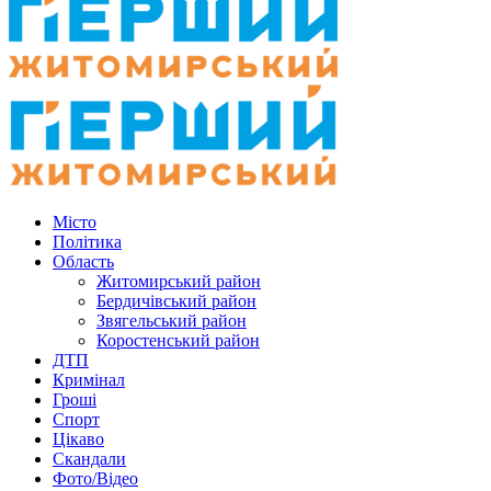
Місто
Політика
Область
Житомирський район
Бердичівський район
Звягельський район
Коростенський район
ДТП
Кримінал
Гроші
Спорт
Цікаво
Скандали
Фото/Відео