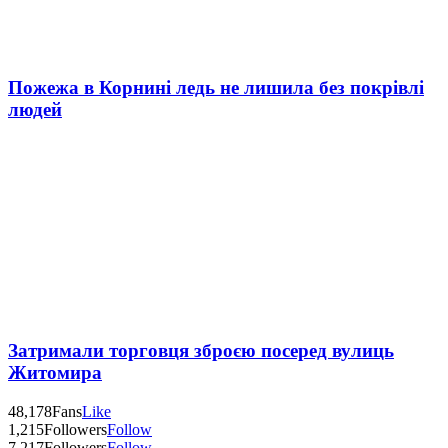
Пожежа в Корнині ледь не лишила без покрівлі
людей
Затримали торговця зброєю посеред вулиць
Житомира
48,178
Fans
Like
1,215
Followers
Follow
7,217
Followers
Follow