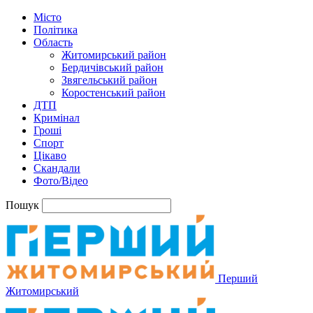
Місто
Політика
Область
Житомирський район
Бердичівський район
Звягельський район
Коростенський район
ДТП
Кримінал
Гроші
Спорт
Цікаво
Скандали
Фото/Відео
Пошук
Перший
Житомирський