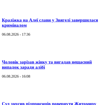
Крадіжка на Алеї слави у Звягелі завершилася
криміналом
06.08.2026 - 17:36
Чоловік зарізав жінку та вигадав нещасний
випадок заради алібі
06.08.2026 - 16:08
Суд змусив підприємців повернути Житомиру