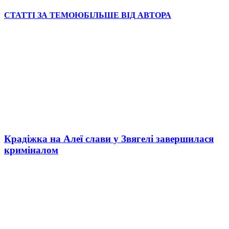
СТАТТІ ЗА ТЕМОЮ
БІЛЬШЕ ВІД АВТОРА
Крадіжка на Алеї слави у Звягелі завершилася
криміналом