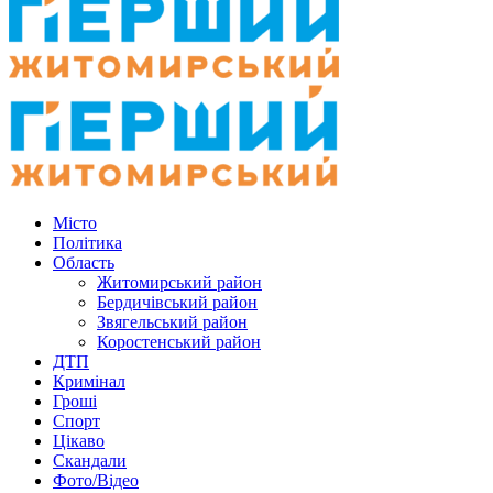
Місто
Політика
Область
Житомирський район
Бердичівський район
Звягельський район
Коростенський район
ДТП
Кримінал
Гроші
Спорт
Цікаво
Скандали
Фото/Відео