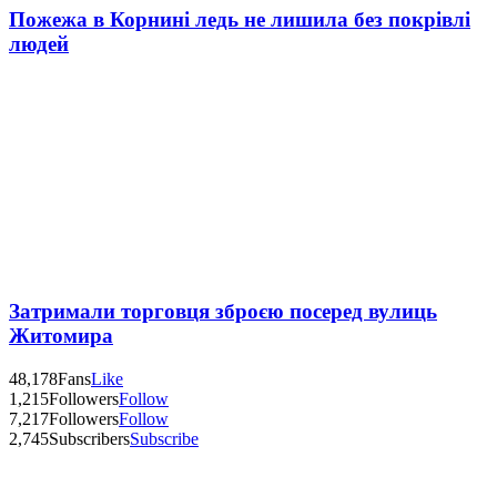
Пожежа в Корнині ледь не лишила без покрівлі
людей
Затримали торговця зброєю посеред вулиць
Житомира
48,178
Fans
Like
1,215
Followers
Follow
7,217
Followers
Follow
2,745
Subscribers
Subscribe