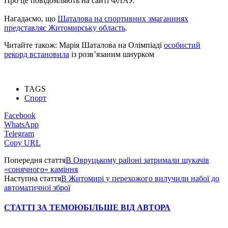
Про це повідомляють на сайті ФЛАУ.
Нагадаємо, що
Шаталова на спортивних змаганннях
представляє Житомирську область
.
Читайте також: Марія Шаталова на Олімпіаді
особистий
рекорд встановила
із розв’язаним шнурком
TAGS
Спорт
Facebook
WhatsApp
Telegram
Copy URL
Попередня стаття
В Овруцькому районі затримали шукачів
«сонячного» каміння
Наступна стаття
В Житомирі у перехожого вилучили набої до
автоматичної зброї
СТАТТІ ЗА ТЕМОЮ
БІЛЬШЕ ВІД АВТОРА