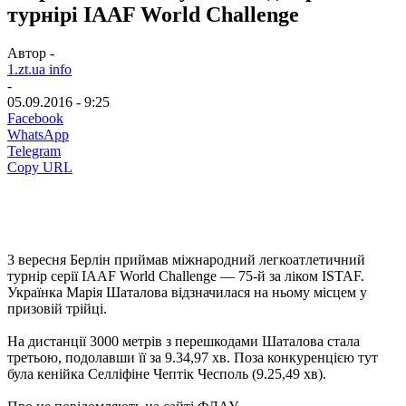
турнірі IAAF World Challenge
Автор -
1.zt.ua info
-
05.09.2016 - 9:25
Facebook
WhatsApp
Telegram
Copy URL
3 вересня Берлін приймав міжнародний легкоатлетичний
турнір серії IAAF World Challenge — 75-й за ліком ISTAF.
Українка Марія Шаталова відзначилася на ньому місцем у
призовій трійці.
На дистанції 3000 метрів з перешкодами Шаталова стала
третьою, подолавши її за 9.34,97 хв. Поза конкуренцією тут
була кенійка Селліфіне Чептік Чесполь (9.25,49 хв).