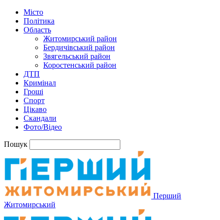
Місто
Політика
Область
Житомирський район
Бердичівський район
Звягельський район
Коростенський район
ДТП
Кримінал
Гроші
Спорт
Цікаво
Скандали
Фото/Відео
Пошук
Перший
Житомирський