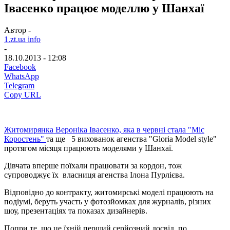
Івасенко працює моделлю у Шанхаї
Автор -
1.zt.ua info
-
18.10.2013 - 12:08
Facebook
WhatsApp
Telegram
Copy URL
Житомирянка Вероніка Івасенко, яка в червні стала "Міс
Короcтень"
та ще 5 вихованок агенства "Gloria Model style"
протягом місяця працюють моделями у Шанхаї.
Дівчата вперше поїхали працювати за кордон, тож
супроводжує їх власниця агенства Ілона Пурлієва.
Відповідно до контракту, житомирські моделі працюють на
подіумі, беруть участь у фотозйомках для журналів, різних
шоу, презентаціях та показах дизайнерів.
Попри те, що це їхній перший серйозний досвід, по