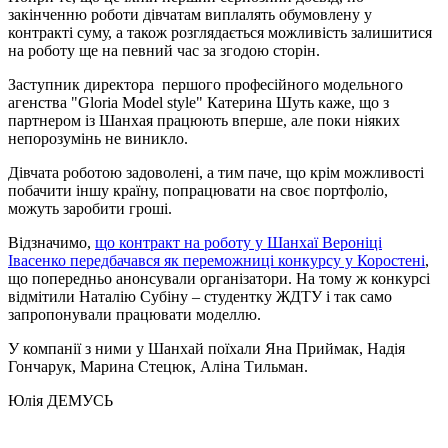
закінченню роботи дівчатам виплалять обумовлену у
контракті суму, а також розглядається можливість залишитися
на роботу ще на певний час за згодою сторін.
Заступник директора першого професійного модельного
агенства "Gloria Model style" Катерина Шуть каже, що з
партнером із Шанхая працюють вперше, але поки ніяких
непорозумінь не виникло.
Дівчата роботою задоволені, а тим паче, що крім можливості
побачити іншу країну, попрацювати на своє портфоліо,
можуть заробити гроші.
Відзначимо,
що контракт на роботу у Шанхаї Вероніці
Івасенко передбачався як переможниці конкурсу у Коростені
,
що попередньо анонсували організатори. На тому ж конкурсі
відмітили Наталію Субіну – студентку ЖДТУ і так само
запропонували працювати моделлю.
У компанії з ними у Шанхай поїхали Яна Приймак, Надія
Гончарук, Марина Стецюк, Аліна Тильман.
Юлія ДЕМУСЬ