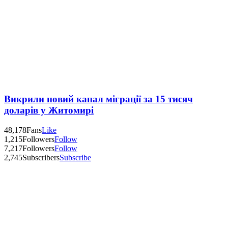
Викрили новий канал міграції за 15 тисяч
доларів у Житомирі
48,178
Fans
Like
1,215
Followers
Follow
7,217
Followers
Follow
2,745
Subscribers
Subscribe