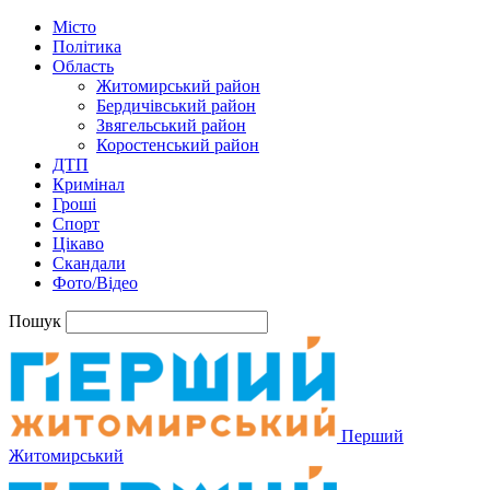
Місто
Політика
Область
Житомирський район
Бердичівський район
Звягельський район
Коростенський район
ДТП
Кримінал
Гроші
Спорт
Цікаво
Скандали
Фото/Відео
Пошук
Перший
Житомирський