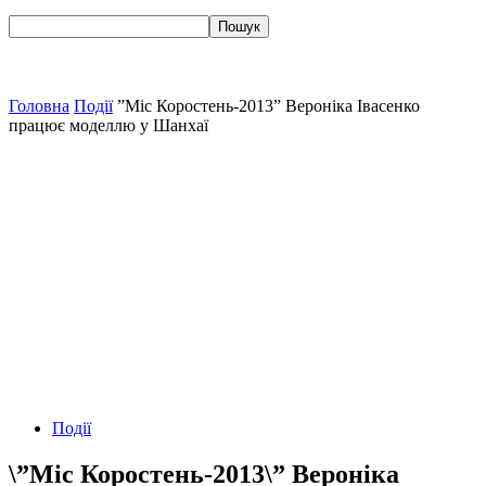
Головна
Події
”Міс Коростень-2013” Вероніка Івасенко
працює моделлю у Шанхаї
Події
\”Міс Коростень-2013\” Вероніка