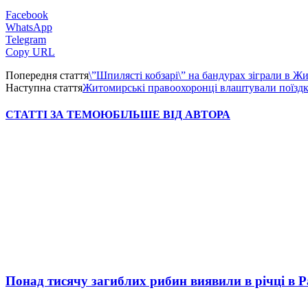
Facebook
WhatsApp
Telegram
Copy URL
Попередня стаття
\”Шпилясті кобзарі\” на бандурах зіграли в Ж
Наступна стаття
Житомирські правоохоронці влаштували поїзд
СТАТТІ ЗА ТЕМОЮ
БІЛЬШЕ ВІД АВТОРА
Понад тисячу загиблих рибин виявили в річці в 