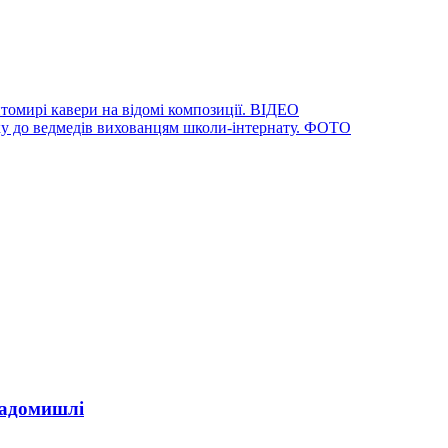
итомирі кавери на відомі композиції. ВІДЕО
ку до ведмедів вихованцям школи-інтернату. ФОТО
Радомишлі