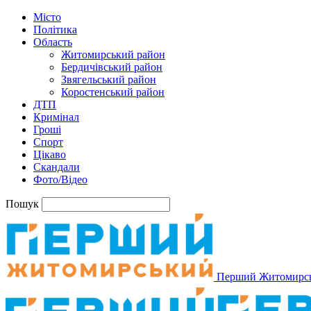
Місто
Політика
Область
Житомирський район
Бердичівський район
Звягельський район
Коростенський район
ДТП
Кримінал
Гроші
Спорт
Цікаво
Скандали
Фото/Відео
Пошук
Перший Житомирс