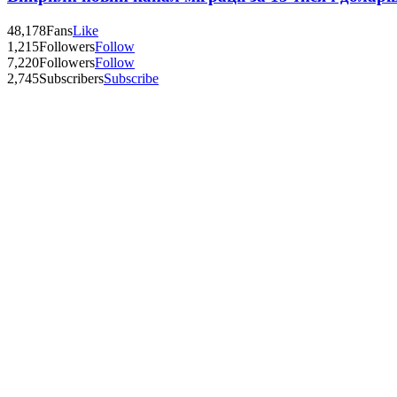
48,178
Fans
Like
1,215
Followers
Follow
7,220
Followers
Follow
2,745
Subscribers
Subscribe