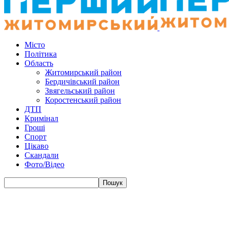
Місто
Політика
Область
Житомирський район
Бердичівський район
Звягельський район
Коростенський район
ДТП
Кримінал
Гроші
Спорт
Цікаво
Скандали
Фото/Відео