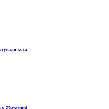
ятували кота
в у Житомирі