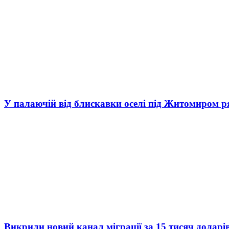
У палаючій від блискавки оселі під Житомиром р
Викрили новий канал міграції за 15 тисяч доларі