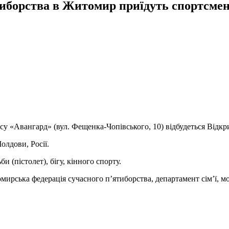
тиборства в Житомир приїдуть спортсмен
ксу «Авангард» (вул. Фещенка-Чопівського, 10) відбудеться Відкр
олдови, Росії.
и (пістолет), бігу, кінного спорту.
ирська федерація сучасного п’ятиборства, департамент сім’ї, мо