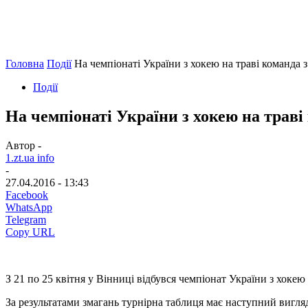
Головна
Події
На чемпіонаті України з хокею на траві команда
Події
На чемпіонаті України з хокею на трав
Автор -
1.zt.ua info
-
27.04.2016 - 13:43
Facebook
WhatsApp
Telegram
Copy URL
З 21 по 25 квітня у Вінниці відбувся чемпіонат України з хокею
За результатами змагань турнірна таблиця має наступний вигля