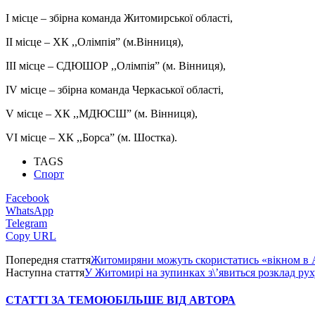
І місце – збірна команда Житомирської області,
ІІ місце – ХК ,,Олімпія” (м.Вінниця),
ІІІ місце – СДЮШОР ,,Олімпія” (м. Вінниця),
ІV місце – збірна команда Черкаської області,
V місце – ХК ,,МДЮСШ” (м. Вінниця),
VI місце – ХК ,,Борса” (м. Шостка).
TAGS
Спорт
Facebook
WhatsApp
Telegram
Copy URL
Попередня стаття
Житомиряни можуть скористатись «вікном в
Наступна стаття
У Житомирі на зупинках з\’явиться розклад рух
СТАТТІ ЗА ТЕМОЮ
БІЛЬШЕ ВІД АВТОРА