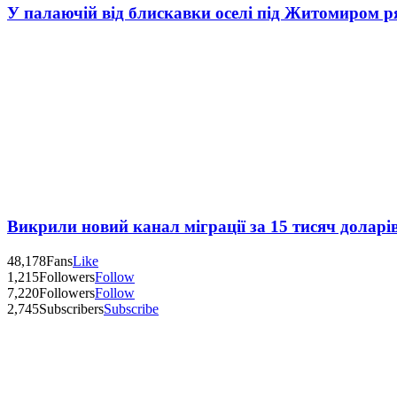
У палаючій від блискавки оселі під Житомиром р
Викрили новий канал міграції за 15 тисяч доларі
48,178
Fans
Like
1,215
Followers
Follow
7,220
Followers
Follow
2,745
Subscribers
Subscribe