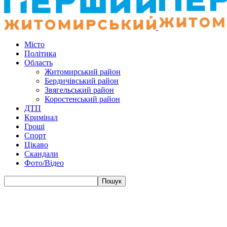
Місто
Політика
Область
Житомирський район
Бердичівський район
Звягельський район
Коростенський район
ДТП
Кримінал
Гроші
Спорт
Цікаво
Скандали
Фото/Відео