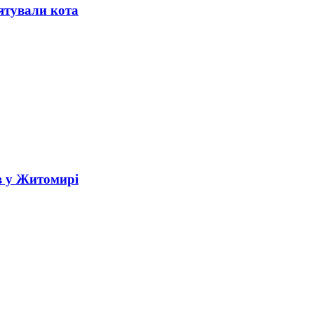
ятували кота
в у Житомирі