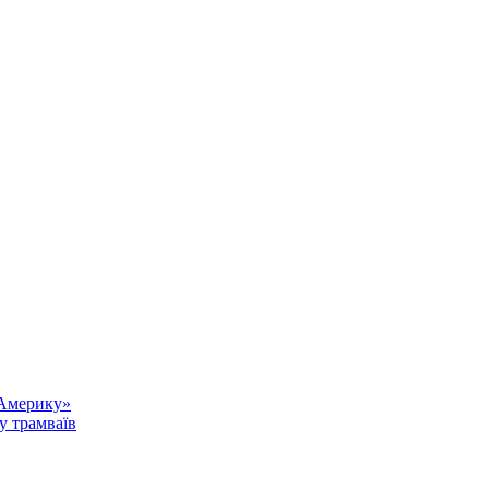
 Америку»
у трамваїв