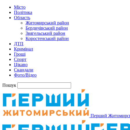
Місто
Політика
Область
Житомирський район
Бердичівський район
Звягельський район
Коростенський район
ДТП
Кримінал
Гроші
Спорт
Цікаво
Скандали
Фото/Відео
Пошук
Перший Житомирс