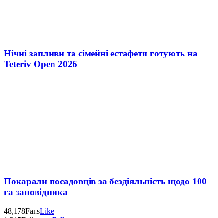
Нічні запливи та сімейні естафети готують на
Teteriv Open 2026
Покарали посадовців за бездіяльність щодо 100
га заповідника
48,178
Fans
Like