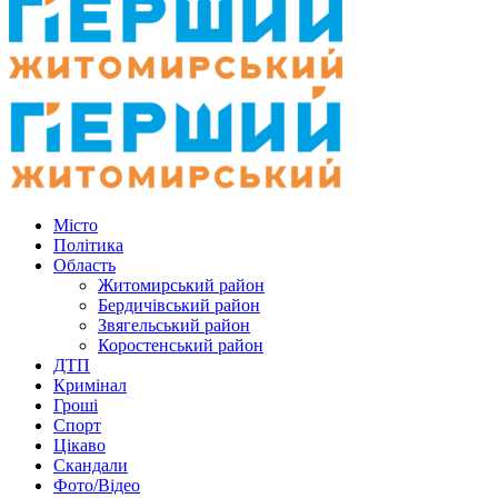
Місто
Політика
Область
Житомирський район
Бердичівський район
Звягельський район
Коростенський район
ДТП
Кримінал
Гроші
Спорт
Цікаво
Скандали
Фото/Відео