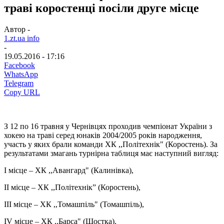
траві коростенці посіли друге місце
Автор -
1.zt.ua info
-
19.05.2016 - 17:16
Facebook
WhatsApp
Telegram
Copy URL
З 12 по 16 травня у Чернівцях проходив чемпіонат України з
хокею на траві серед юнаків 2004/2005 років народження,
участь у яких брали команди ХК ,,Політехнік" (Коростень). За
результатами змагань турнірна таблиця має наступний вигляд:
І місце – ХК ,,Авангард" (Калинівка),
ІІ місце – ХК ,,Політехнік” (Коростень),
ІІІ місце – ХК ,,Томашпіль" (Томашпіль),
ІV місце – ХК ,,Барса" (Шостка),