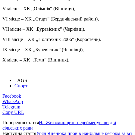
V місце – ХК ,,Олімпія" (Вінниця),
VІ місце – ХК ,,Старт” (Бердичівський район),
VІІ місце – ХК ,,Буревісник" (Чернівці),
VІІІ місце – ХК ,,Політехнік-2006" (Коростень),
ІX місце – ХК ,,Буревісник” (Чернівці),
X місце – ХК ,,Темп” (Вінниця).
TAGS
Спорт
Facebook
WhatsApp
Telegram
Copy URL
Попередня стаття
На Житомирщині перейменували дві
сільських ради
Наступна стаття
Уряд Яценюка провів найбільше реформ за всі