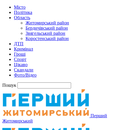
Місто
Політика
Область
Житомирський район
Бердичівський район
Звягельський район
Коростенський район
ДТП
Кримінал
Гроші
Спорт
Цікаво
Скандали
Фото/Відео
Пошук
Перший
Житомирський