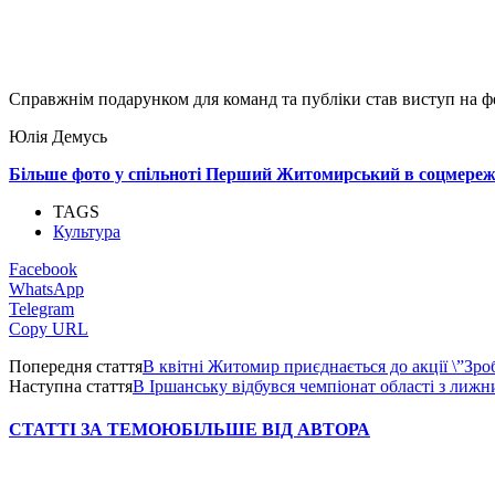
Справжнім подарунком для команд та публіки став виступ на фес
Юлія Демусь
Більше фото у спільноті Перший Житомирський в соцмереж
TAGS
Культура
Facebook
WhatsApp
Telegram
Copy URL
Попередня стаття
В квітні Житомир приєднається до акції \”Зр
Наступна стаття
В Іршанську відбувся чемпіонат області з лижн
СТАТТІ ЗА ТЕМОЮ
БІЛЬШЕ ВІД АВТОРА