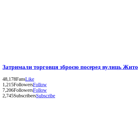
Затримали торговця зброєю посеред вулиць Жит
48,178
Fans
Like
1,215
Followers
Follow
7,206
Followers
Follow
2,745
Subscribers
Subscribe