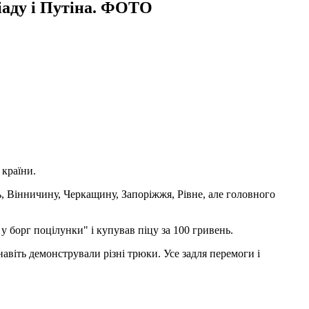
іаду і Путіна. ФОТО
країни.
ь, Вінничину, Черкащину, Запоріжжя, Рівне, але головного
 борг поцілунки" і купував піцу за 100 гривень.
авіть демонстрували різні трюки. Усе задля перемоги і