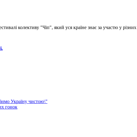
тивалі колективу "Чіп", який уся країне знає за участю у різних
і.
обимо Україну чистою\”
их гонок