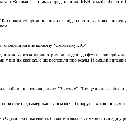
ата із Житомира", а також представники КВНівської спільноти і 
Без поважної причини" показала відео про те, як можна порушува
ком.
ли топовими на нинішньому "Сміховику-2014".
вдання до якого команди отримали за день до фестивалю, дві ком
 у різних країнах, а ще розповіли про реальні і смішні випадки 
ає найсмішнішою людиною "Вовочку". Про це вони заспівали у с
приходить до американської малечі, і подруга, зя кою не сумно н
 Одеси, які показали як би міг виглядати символ олімпіади у рі