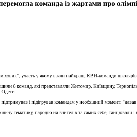
перемогла команда із жартами про олімп
міховик", участь у якому взяли найкращі КВН-команди школярів 
смішили 8 команд, які представляли Житомир, Київщину, Тернопіл
 Одеси.
ідтримував і підігрував командам у необхідний момент: "давав у
льну тематику, пародію на вчителів та самих себе, танцювали і н