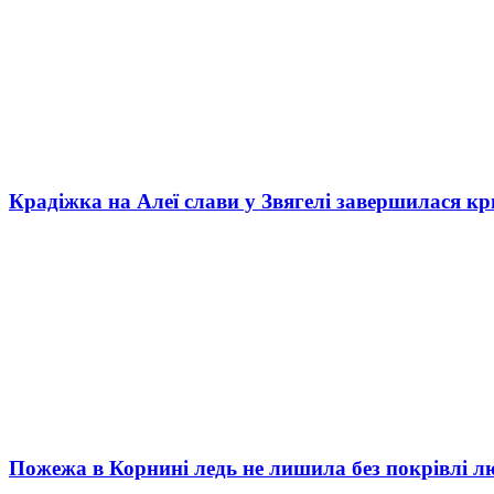
Крадіжка на Алеї слави у Звягелі завершилася к
Пожежа в Корнині ледь не лишила без покрівлі л