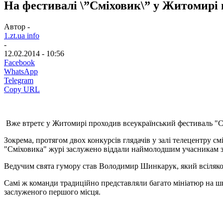
На фестивалі \”Сміховик\” у Житомирі 
Автор -
1.zt.ua info
-
12.02.2014 - 10:56
Facebook
WhatsApp
Telegram
Copy URL
Вже втретє у Житомирі проходив всеукраїнський фестиваль "С
Зокрема, протягом двох конкурсів глядачів у залі телецентру 
"Сміховика" журі заслужено віддали наймолодшим учасникам з
Ведучим свята гумору став Володимир Шинкарук, який всіляко п
Самі ж команди традиційно представляли багато мініатюр на шкі
заслуженого першого місця.