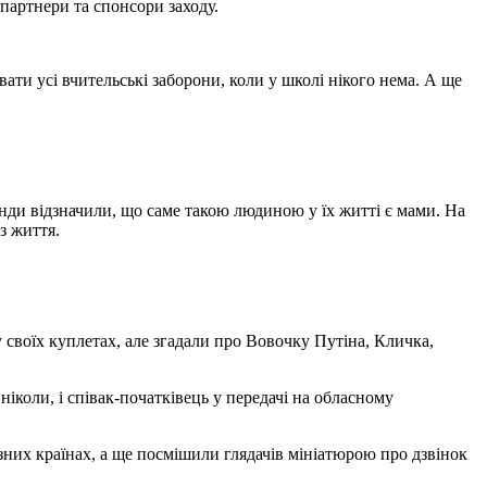
партнери та спонсори заходу.
ти усі вчительські заборони, коли у школі нікого нема. А ще
анди відзначили, що саме такою людиною у їх житті є мами. На
з життя.
воїх куплетах, але згадали про Вовочку Путіна, Кличка,
іколи, і співак-початківець у передачі на обласному
зних країнах, а ще посмішили глядачів мініатюрою про дзвінок