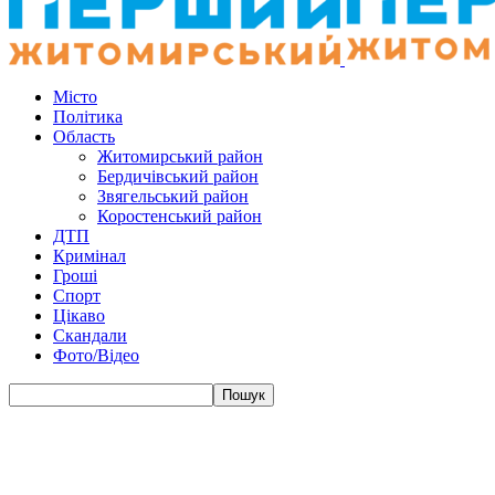
Місто
Політика
Область
Житомирський район
Бердичівський район
Звягельський район
Коростенський район
ДТП
Кримінал
Гроші
Спорт
Цікаво
Скандали
Фото/Відео