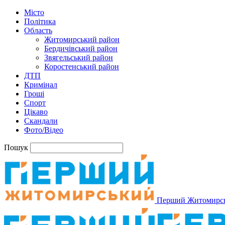
Місто
Політика
Область
Житомирський район
Бердичівський район
Звягельський район
Коростенський район
ДТП
Кримінал
Гроші
Спорт
Цікаво
Скандали
Фото/Відео
Пошук
Перший Житомирс