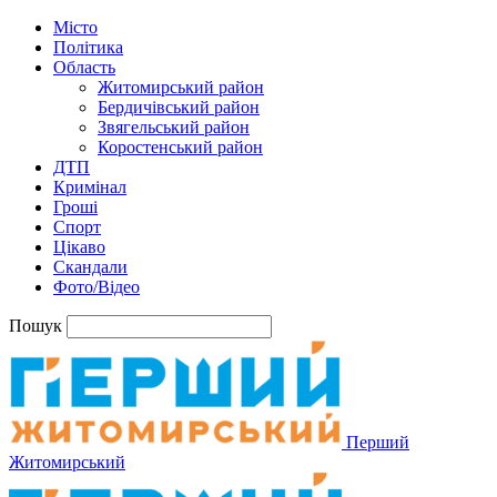
Місто
Політика
Область
Житомирський район
Бердичівський район
Звягельський район
Коростенський район
ДТП
Кримінал
Гроші
Спорт
Цікаво
Скандали
Фото/Відео
Пошук
Перший
Житомирський