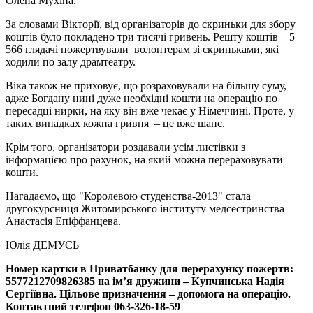
Олена Мухіна.
За словами Вікторії, від організаторів до скриньки для збору
коштів було покладено три тисячі гривень. Решту коштів – 5
566 глядачі пожертвували волонтерам зі скриньками, які
ходили по залу драмтеатру.
Віка також не приховує, що розраховували на більшу суму,
адже Богдану нині дуже необхідні кошти на операцію по
пересадці нирки, на яку він вже чекає у Німеччині. Проте, у
таких випадках кожна гривня – це вже шанс.
Крім того, організатори роздавали усім листівки з
інформацією про рахунок, на який можна перераховувати
кошти.
Нагадаємо, що "Королевою студенства-2013" стала
другокурсниця Житомирського інституту медсестринства
Анастасія Епіффанцева.
Юлія ДЕМУСЬ
Номер картки в Приватбанку для перерахунку пожертв:
5577212709826385 на ім’я дружини – Купчинська Надія
Сергіївна. Цільове призначення – допомога на операцію.
Контактний телефон 063-326-18-59