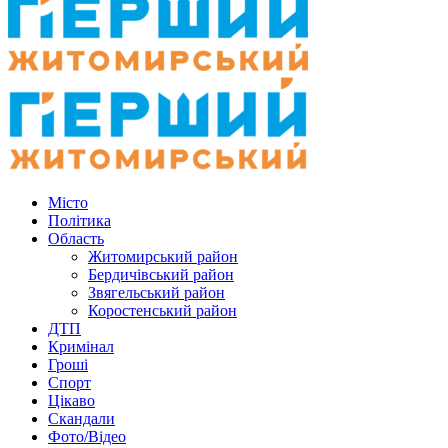
Місто
Політика
Область
Житомирський район
Бердичівський район
Звягельський район
Коростенський район
ДТП
Кримінал
Гроші
Спорт
Цікаво
Скандали
Фото/Відео