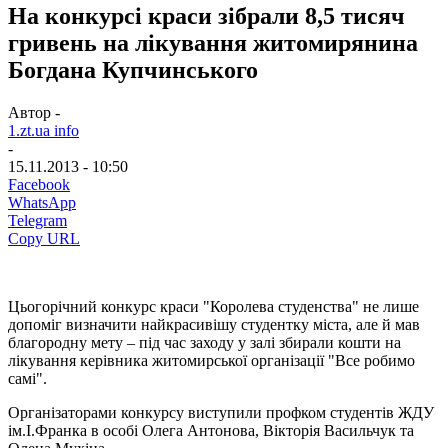
На конкурсі краси зібрали 8,5 тисяч
гривень на лікування житомирянина
Богдана Купчинського
Автор -
1.zt.ua info
-
15.11.2013 - 10:50
Facebook
WhatsApp
Telegram
Copy URL
Цьогорічний конкурс краси "Королева студенства" не лише
допоміг визначити найкрасивішу студентку міста, але й мав
благородну мету – під час заходу у залі збирали кошти на
лікування керівника житомирської організації "Все робимо
самі".
Організаторами конкурсу виступили профком студентів ЖДУ
ім.І.Франка в особі Олега Антонова, Вікторія Васильчук та