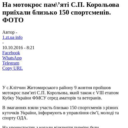
На мотокрос пам\’яті С.П. Корольова
приїхали близько 150 спортсменів.
ФОТО
Автор -
1.zt.ua info
-
10.10.2016 - 8:21
Facebook
WhatsApp
Telegram
Copy URL
У с.Клітчин Житомирського району 9 жовтня пройшов
мотокрос пам’яті С.П. Корольова, який також є VIII етапом
Кубку України ФМСУ серед аматорів та ветеранів.
В змаганнях взяли участь близько 150 спортсменів з різних
куточків України, інформують в управління сім’ї, молоді та
спорту ОДА.
На урочистостях з нагоди відкриття турніру були