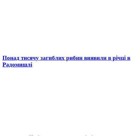
Понад тисячу загиблих рибин виявили в річці в
Радомишлі