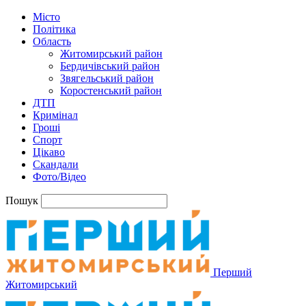
Місто
Політика
Область
Житомирський район
Бердичівський район
Звягельський район
Коростенський район
ДТП
Кримінал
Гроші
Спорт
Цікаво
Скандали
Фото/Відео
Пошук
Перший
Житомирський