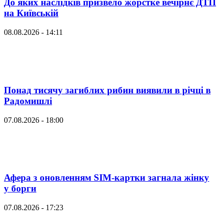
До яких наслідків призвело жорстке вечірнє ДТП
на Київській
08.08.2026 - 14:11
Понад тисячу загиблих рибин виявили в річці в
Радомишлі
07.08.2026 - 18:00
Афера з оновленням SIM-картки загнала жінку
у борги
07.08.2026 - 17:23