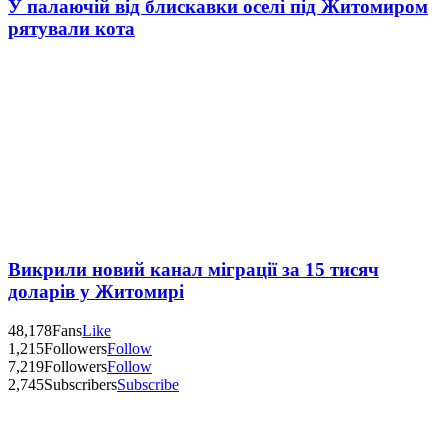
У палаючій від блискавки оселі під Житомиром
рятували кота
Викрили новий канал міграції за 15 тисяч
доларів у Житомирі
48,178
Fans
Like
1,215
Followers
Follow
7,219
Followers
Follow
2,745
Subscribers
Subscribe