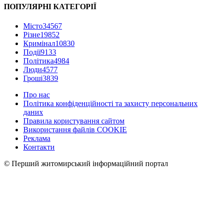
ПОПУЛЯРНІ КАТЕГОРІЇ
Місто
34567
Різне
19852
Кримінал
10830
Події
9133
Політика
4984
Люди
4577
Гроші
3839
Про нас
Політика конфіденційності та захисту персональних
даних
Правила користування сайтом
Використання файлів COOKIE
Реклама
Контакти
© Перший житомирський інформаційний портал