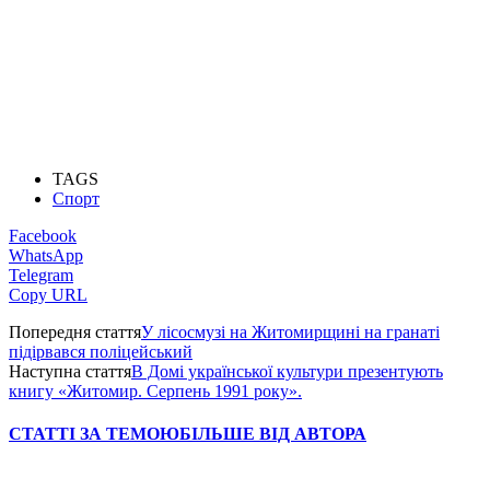
TAGS
Спорт
Facebook
WhatsApp
Telegram
Copy URL
Попередня стаття
У лісосмузі на Житомирщині на гранаті
підірвався поліцейський
Наступна стаття
В Домі української культури презентують
книгу «Житомир. Серпень 1991 року».
СТАТТІ ЗА ТЕМОЮ
БІЛЬШЕ ВІД АВТОРА