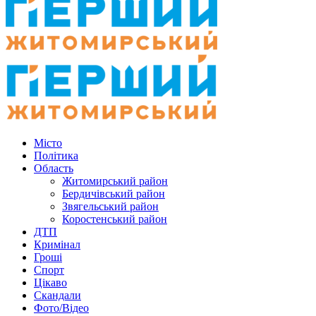
Місто
Політика
Область
Житомирський район
Бердичівський район
Звягельський район
Коростенський район
ДТП
Кримінал
Гроші
Спорт
Цікаво
Скандали
Фото/Відео