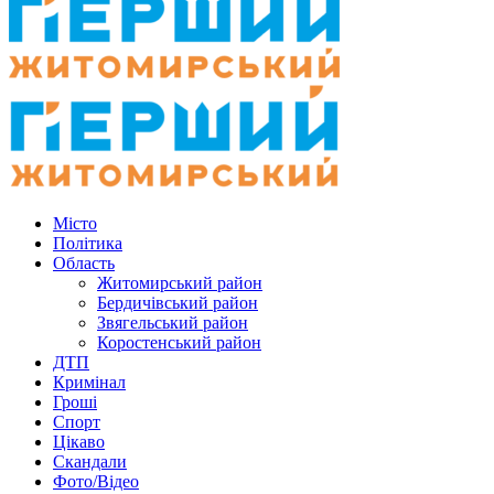
Місто
Політика
Область
Житомирський район
Бердичівський район
Звягельський район
Коростенський район
ДТП
Кримінал
Гроші
Спорт
Цікаво
Скандали
Фото/Відео