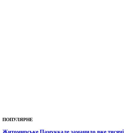
ПОПУЛЯРНЕ
Житомирське Памуккале заманило вже тисячі