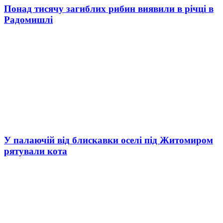
Понад тисячу загиблих рибин виявили в річці в
Радомишлі
У палаючій від блискавки оселі під Житомиром
рятували кота