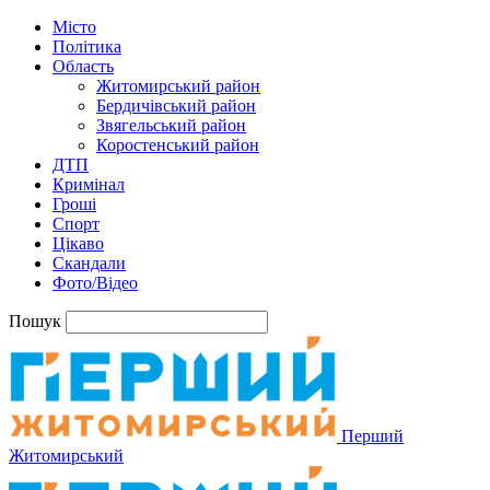
Місто
Політика
Область
Житомирський район
Бердичівський район
Звягельський район
Коростенський район
ДТП
Кримінал
Гроші
Спорт
Цікаво
Скандали
Фото/Відео
Пошук
Перший
Житомирський