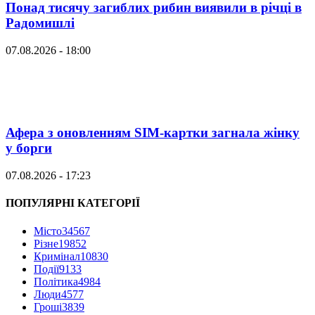
Понад тисячу загиблих рибин виявили в річці в
Радомишлі
07.08.2026 - 18:00
Афера з оновленням SIM-картки загнала жінку
у борги
07.08.2026 - 17:23
ПОПУЛЯРНІ КАТЕГОРІЇ
Місто
34567
Різне
19852
Кримінал
10830
Події
9133
Політика
4984
Люди
4577
Гроші
3839