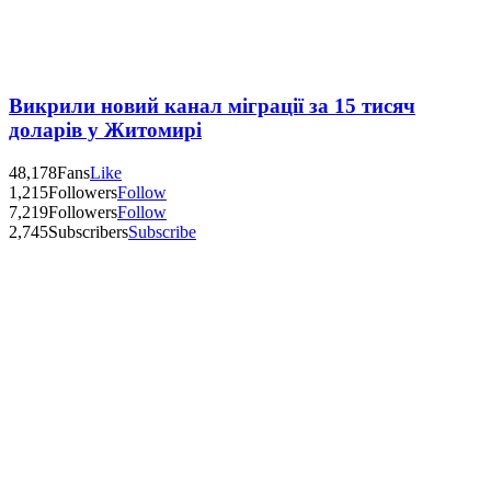
Викрили новий канал міграції за 15 тисяч
доларів у Житомирі
48,178
Fans
Like
1,215
Followers
Follow
7,219
Followers
Follow
2,745
Subscribers
Subscribe