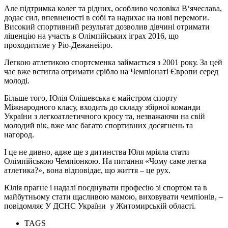
Але підтримка колег та рідних, особливо чоловіка В‘ячеслава,
додає сил, впевненості в собі та надихає на нові перемоги.
Високий спортивний результат дозволив дівчині отримати
ліценцію на участь в Олімпійських іграх 2016, що
проходитиме у Ріо-Дежанейро.
Легкою атлетикою спортсменка займається з 2001 року. За цей
час вже встигла отримати срібло на Чемпіонаті Європи серед
молоді.
Більше того, Юлія Олішевська є майстром спорту
Міжнародного класу, входить до складу збірної команди
України з легкоатлетичного кросу та, незважаючи на свій
молодий вік, вже має багато спортивних досягнень та
нагород.
І це не дивно, адже ще з дитинства Юля мріяла стати
Олімпійською Чемпіонкою. На питання «Чому саме легка
атлетика?», вона відповідає, що життя – це рух.
Юлія прагне і надалі поєднувати професію зі спортом та в
майбутньому стати щасливою мамою, виховувати чемпіонів, –
повідомляє У ДСНС України у Житомирській області.
TAGS