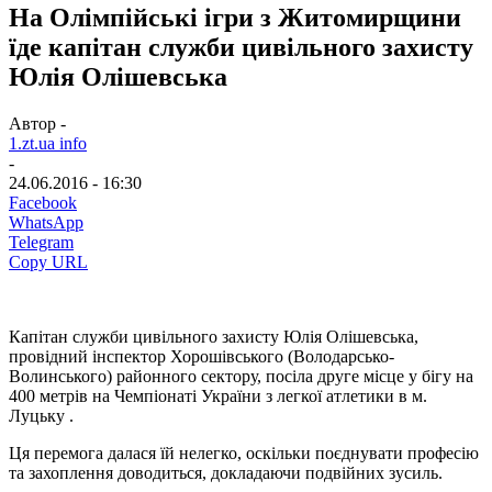
На Олімпійські ігри з Житомирщини
їде капітан служби цивільного захисту
Юлія Олішевська
Автор -
1.zt.ua info
-
24.06.2016 - 16:30
Facebook
WhatsApp
Telegram
Copy URL
Капітан служби цивільного захисту Юлія Олішевська,
провідний інспектор Хорошівського (Володарсько-
Волинського) районного сектору, посіла друге місце у бігу на
400 метрів на Чемпіонаті України з легкої атлетики в м.
Луцьку .
Ця перемога далася їй нелегко, оскільки поєднувати професію
та захоплення доводиться, докладаючи подвійних зусиль.