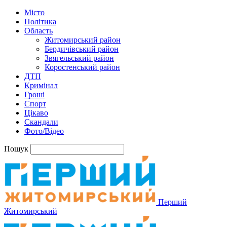
Місто
Політика
Область
Житомирський район
Бердичівський район
Звягельський район
Коростенський район
ДТП
Кримінал
Гроші
Спорт
Цікаво
Скандали
Фото/Відео
Пошук
Перший
Житомирський