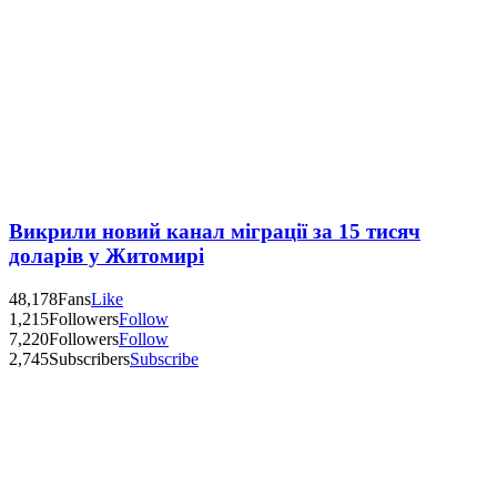
Викрили новий канал міграції за 15 тисяч
доларів у Житомирі
48,178
Fans
Like
1,215
Followers
Follow
7,220
Followers
Follow
2,745
Subscribers
Subscribe