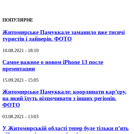
ПОПУЛЯРНЕ
Житомирське Памуккале заманило вже тисячі
туристів і дайверів. ФОТО
10.08.2021 - 18:10
Самое важное о новом iPhone 13 после
презентации
15.09.2021 - 15:05
Житомирське Памуккале: координати кар’єру,
на який їдуть відпочивати з інших регіонів.
ФОТО
03.08.2021 - 13:03
У Житомирській області тепер буде тільки п’ять