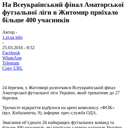
На Всеукраїнський фінал Аматорської
футзальної ліги в Житомир приїхало
більше 400 учасників
Автор -
1.zt.ua info
-
25.03.2016 - 8:52
Facebook
WhatsApp
Telegram
Copy URL
24 березня, у Житомирі розпочався Всеукраїнський фінал
Аматорської футзальної ліги України, який триватиме до 27
березня.
Урочисте відкриття відбулося на арені комплексу «ФОК»
(вул. Кибальчича, 9), інформє прес-служба ОДА.
Змагання об’єднало 26 найкращих футзальних команд та
більше 400 учасників, які приїхали з різних куточків України.