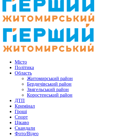
Місто
Політика
Область
Житомирський район
Бердичівський район
Звягельський район
Коростенський район
ДТП
Кримінал
Гроші
Спорт
Цікаво
Скандали
Фото/Відео