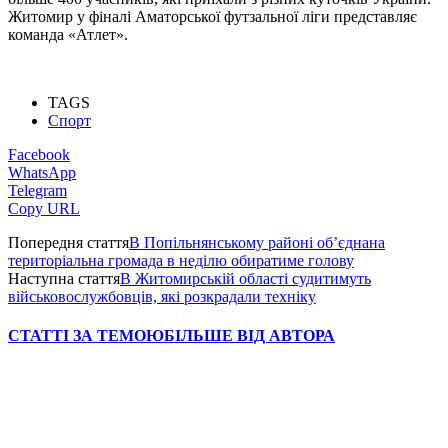
Житомир у фіналі Аматорської футзальної ліги представляє
команда «Атлет».
TAGS
Спорт
Facebook
WhatsApp
Telegram
Copy URL
Попередня стаття
В Попільнянському районі об’єднана
територіальна громада в неділю обиратиме голову
Наступна стаття
В Житомирській області судитимуть
військовослужбовців, які розкрадали техніку
СТАТТІ ЗА ТЕМОЮ
БІЛЬШЕ ВІД АВТОРА