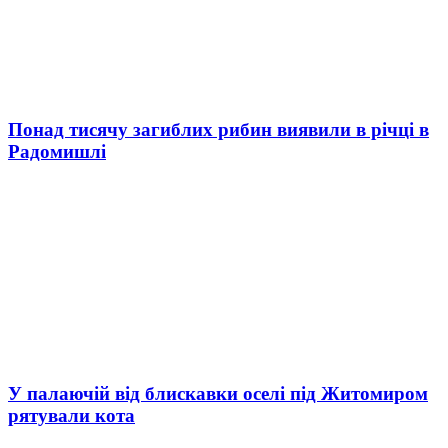
Понад тисячу загиблих рибин виявили в річці в
Радомишлі
У палаючій від блискавки оселі під Житомиром
рятували кота