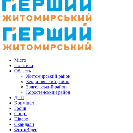
Місто
Політика
Область
Житомирський район
Бердичівський район
Звягельський район
Коростенський район
ДТП
Кримінал
Гроші
Спорт
Цікаво
Скандали
Фото/Відео