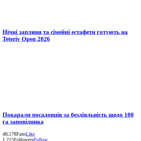
Нічні запливи та сімейні естафети готують на
Teteriv Open 2026
Покарали посадовців за бездіяльність щодо 100
га заповідника
48,178
Fans
Like
1,215
Followers
Follow