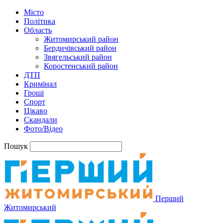
Місто
Політика
Область
Житомирський район
Бердичівський район
Звягельський район
Коростенський район
ДТП
Кримінал
Гроші
Спорт
Цікаво
Скандали
Фото/Відео
Пошук
Перший
Житомирський