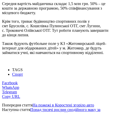
Середня вартість майданчика складає 1,5 млн грн. 50% – це
кошти за державною програмою, 50% співфінансування з
місцевого бюджету.
Крім того, триває будівництво спортивних полів у
смт Брусилів, с. Кошелівка Пулинської ОТГ, смт Лугини,
с. Троковичі Оліївської ОТГ. Тут роботи планують завершити
до кінця липня.
Також будують футбольне поле у КЗ «Житомирський ліцей-
інтернат для обдарованих дітей» у м. Житомир, де будуть
займатися учні, які навчаються на спортивному відділенні.
TAGS
Спорт
Facebook
WhatsApp
Telegram
Copy URL
Попередня стаття
На пожежі в Коростені згоріло авто
Наступна стаття
Понад тисячі рослин снодійного маку за