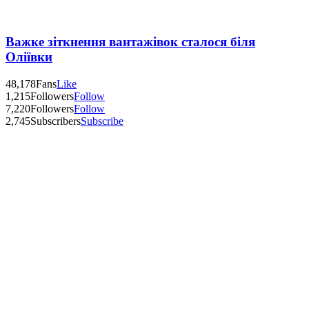
Важке зіткнення вантажівок сталося біля
Оліївки
48,178
Fans
Like
1,215
Followers
Follow
7,220
Followers
Follow
2,745
Subscribers
Subscribe