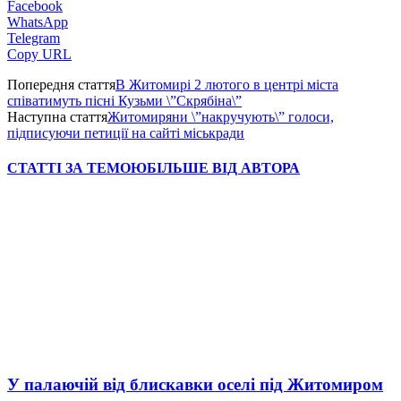
Facebook
WhatsApp
Telegram
Copy URL
Попередня стаття
В Житомирі 2 лютого в центрі міста
співатимуть пісні Кузьми \”Скрябіна\”
Наступна стаття
Житомиряни \”накручують\” голоси,
підписуючи петиції на сайті міськради
СТАТТІ ЗА ТЕМОЮ
БІЛЬШЕ ВІД АВТОРА
У палаючій від блискавки оселі під Житомиром