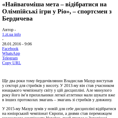
«Найвагоміша мета – відібратися на
Олімпійські ігри у Ріо», – спортсмен з
Бердичева
Автор -
1.zt.ua info
-
28.01.2016 - 9:06
Facebook
WhatsApp
Telegram
Copy URL
Ще два роки тому бердичівлянин Владислав Мазур виступав
у секторі для стрибків у висоту. У 2013-му він став учасником
юнацького чемпіонату світу у цій дисципліні. Але минулого
року його ім’я прихильники легкої атлетики мали шукати вже
в інших протоколах змагань – змагань зі стрибків у довжину.
У 2015-му Мазур зумів у новій для себе дисципліні відібратися
на юніорський чемпіонат Європи, а днями став переможцем