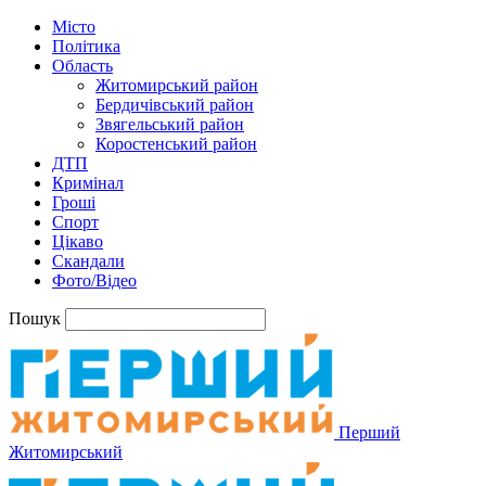
Місто
Політика
Область
Житомирський район
Бердичівський район
Звягельський район
Коростенський район
ДТП
Кримінал
Гроші
Спорт
Цікаво
Скандали
Фото/Відео
Пошук
Перший
Житомирський