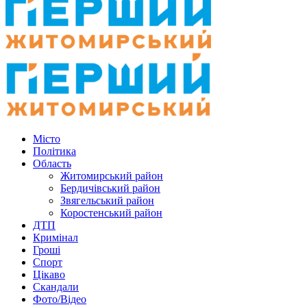
Місто
Політика
Область
Житомирський район
Бердичівський район
Звягельський район
Коростенський район
ДТП
Кримінал
Гроші
Спорт
Цікаво
Скандали
Фото/Відео