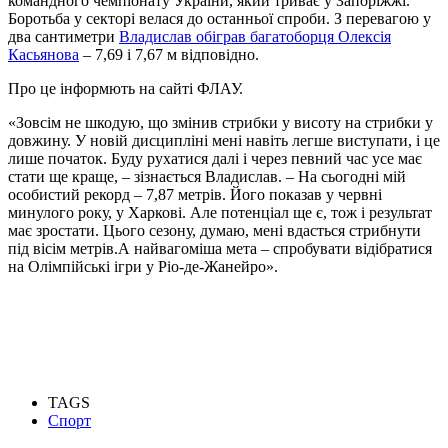
командного чемпіонату України, який триває у Запоріжжі.
Боротьба у секторі велася до останньої спроби. З перевагою у
два
сантиметри
Владислав обіграв багатоборця Олексія
Касьянова
– 7,69 і 7,67 м відповідно.
Про це інформють на сайті ФЛАУ.
«Зовсім не шкодую, що змінив стрибки у висоту на стрибки у
довжину. У новій дисципліні мені навіть легше виступати, і це
лише початок. Буду рухатися далі і через певний час усе має
стати ще краще, – зізнається Владислав. – На сьогодні мій
особистий рекорд – 7,87 метрів. Його показав у червні
минулого року, у Харкові. Але потенціал ще є, тож і результат
має зростати. Цього сезону, думаю, мені вдасться стрибнути
під вісім метрів.
А найвагоміша мета – спробувати відібратися
на Олімпійські ігри у Ріо-де-Жанейро».
TAGS
Спорт