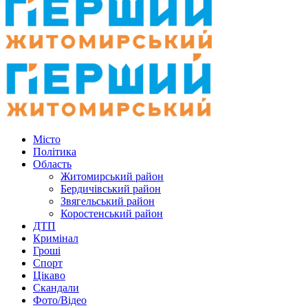
Місто
Політика
Область
Житомирський район
Бердичівський район
Звягельський район
Коростенський район
ДТП
Кримінал
Гроші
Спорт
Цікаво
Скандали
Фото/Відео