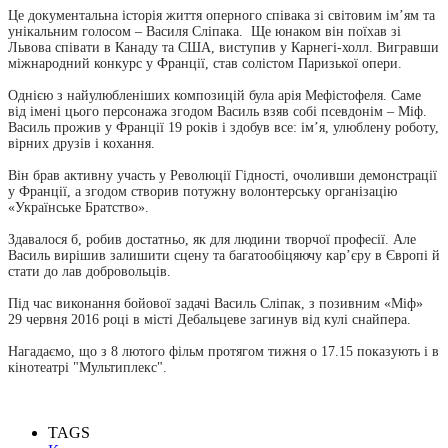
Це документальна історія життя оперного співака зі світовим ім’ям та
унікальним голосом – Василя Сліпака. Ще юнаком він поїхав зі
Львова співати в Канаду та США, виступив у Карнегі-холл. Вигравши
міжнародний конкурс у Франції, став солістом Паризької опери.
Однією з найулюбленіших композицій була арія Мефістофеля. Саме
від імені цього персонажа згодом Василь взяв собі псевдонім – Міф.
Василь прожив у Франції 19 років і здобув все: ім’я, улюблену роботу,
вірних друзів і кохання.
Він брав активну участь у Революції Гідності, очоливши демонстрації
у Франції, а згодом створив потужну волонтерську організацію
«Українське Братство».
Здавалося б, робив достатньо, як для людини творчої професії. Але
Василь вирішив залишити сцену та багатообіцяючу кар’єру в Європі й
стати до лав добровольців.
Під час виконання бойової задачі Василь Сліпак, з позивним «Міф»
29 червня 2016 році в місті Дебальцеве загинув від кулі снайпера.
Нагадаємо, що з 8 лютого фільм протягом тижня о 17.15 показують і в
кінотеатрі "Мультиплекс".
TAGS