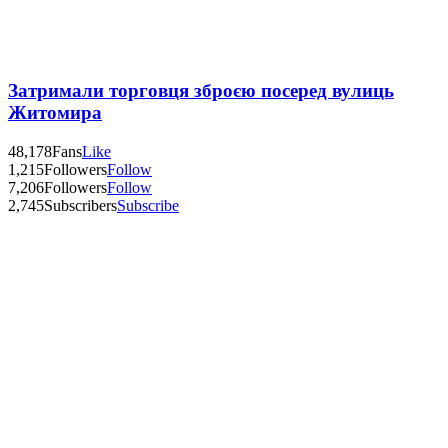
Затримали торговця зброєю посеред вулиць
Житомира
48,178
Fans
Like
1,215
Followers
Follow
7,206
Followers
Follow
2,745
Subscribers
Subscribe