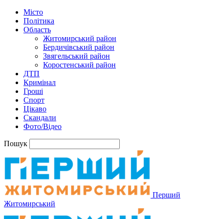
Місто
Політика
Область
Житомирський район
Бердичівський район
Звягельський район
Коростенський район
ДТП
Кримінал
Гроші
Спорт
Цікаво
Скандали
Фото/Відео
Пошук
Перший
Житомирський