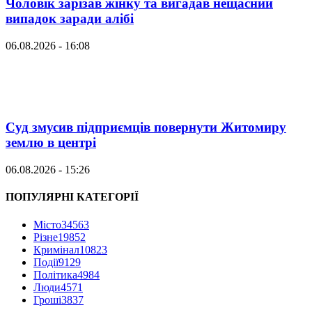
Чоловік зарізав жінку та вигадав нещасний
випадок заради алібі
06.08.2026 - 16:08
Суд змусив підприємців повернути Житомиру
землю в центрі
06.08.2026 - 15:26
ПОПУЛЯРНІ КАТЕГОРІЇ
Місто
34563
Різне
19852
Кримінал
10823
Події
9129
Політика
4984
Люди
4571
Гроші
3837