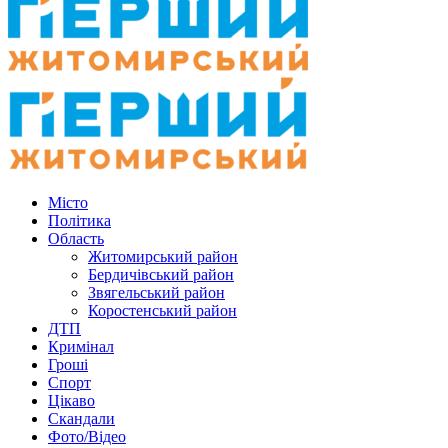
Місто
Політика
Область
Житомирський район
Бердичівський район
Звягельський район
Коростенський район
ДТП
Кримінал
Гроші
Спорт
Цікаво
Скандали
Фото/Відео