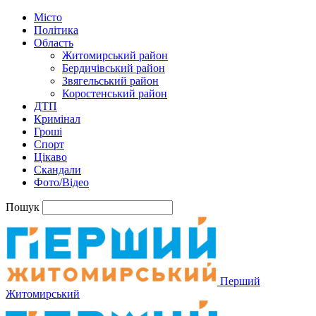
Місто
Політика
Область
Житомирський район
Бердичівський район
Звягельський район
Коростенський район
ДТП
Кримінал
Гроші
Спорт
Цікаво
Скандали
Фото/Відео
Пошук
Перший
Житомирський