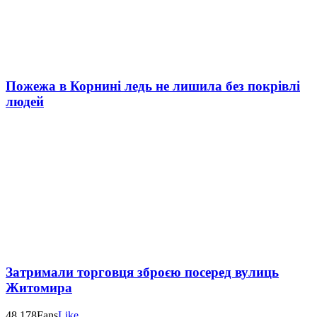
Пожежа в Корнині ледь не лишила без покрівлі
людей
Затримали торговця зброєю посеред вулиць
Житомира
48,178
Fans
Like