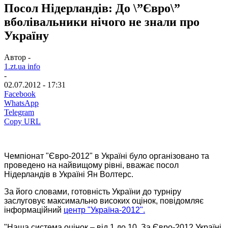
Посол Нідерландів: До \”Євро\”
вболівальники нічого не знали про
Україну
Автор -
1.zt.ua info
-
02.07.2012 - 17:31
Facebook
WhatsApp
Telegram
Copy URL
Чемпіонат "Євро-2012" в Україні було організовано та
проведено на найвищому рівні, вважає посол
Нідерландів в Україні Ян Волтерс.
За його словами, готовність України до турніру
заслуговує максимально високих оцінок, повідомляє
інформаційний
центр "Україна-2012".
"Наша система оцінок – від 1 до 10. За Євро-2012 Україні