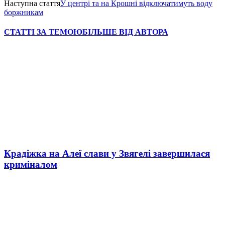
Наступна стаття
У центрі та на Крошні відключатимуть воду
боржникам
СТАТТІ ЗА ТЕМОЮ
БІЛЬШЕ ВІД АВТОРА
Крадіжка на Алеї слави у Звягелі завершилася
криміналом