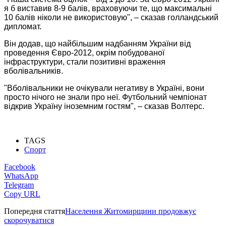
я б виставив 8-9 балів, враховуючи те, що максимальні
10 балів ніколи не використовую", – сказав голландський
дипломат.
Він додав, що найбільшим надбанням України від
проведення Євро-2012, окрім побудованої
інфраструктури, стали позитивні враження
вболівальників.
"Вболівальники не очікували негативу в Україні, вони
просто нічого не знали про неї. Футбольний чемпіонат
відкрив Україну іноземним гостям", – сказав Волтерс.
TAGS
Спорт
Facebook
WhatsApp
Telegram
Copy URL
Попередня стаття
Населення Житомирщини продовжує
скорочуватися