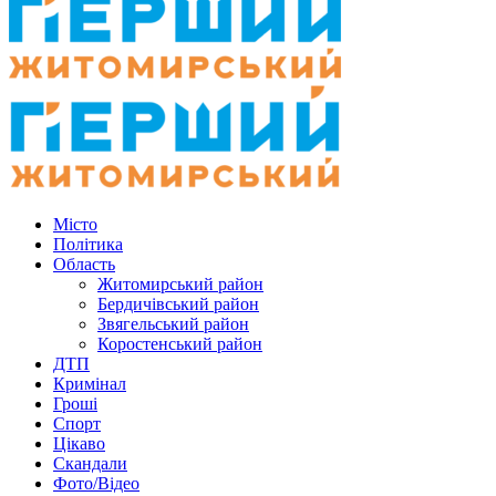
Місто
Політика
Область
Житомирський район
Бердичівський район
Звягельський район
Коростенський район
ДТП
Кримінал
Гроші
Спорт
Цікаво
Скандали
Фото/Відео