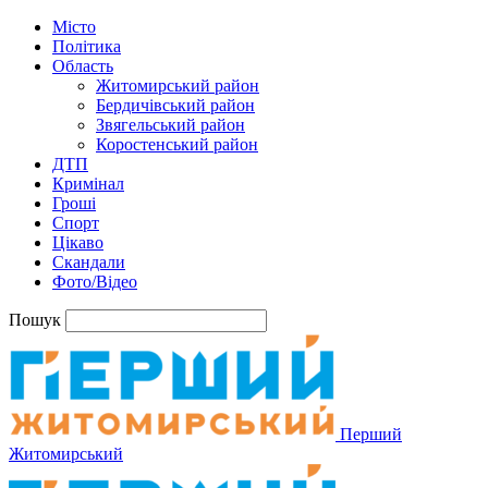
Місто
Політика
Область
Житомирський район
Бердичівський район
Звягельський район
Коростенський район
ДТП
Кримінал
Гроші
Спорт
Цікаво
Скандали
Фото/Відео
Пошук
Перший
Житомирський