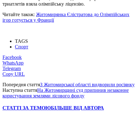
триатлетів взяла олімпійську ліцензію.
Читайте також:
Житомирянка Єлістратова до Олімпійських
ігор готується у Франції
TAGS
Спорт
Facebook
WhatsApp
Telegram
Copy URL
Попередня стаття
З Житомирської області видворили росіянку
Наступна стаття
На Житомирщині суд припинив незаконне
користування землями лісового фонду
СТАТТІ ЗА ТЕМОЮ
БІЛЬШЕ ВІД АВТОРА