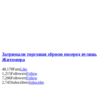
Затримали торговця зброєю посеред вулиць
Житомира
48,178
Fans
Like
1,215
Followers
Follow
7,206
Followers
Follow
2,745
Subscribers
Subscribe