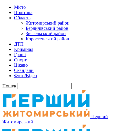
Місто
Політика
Область
Житомирський район
Бердичівський район
Звягельський район
Коростенський район
ДТП
Кримінал
Гроші
Спорт
Цікаво
Скандали
Фото/Відео
Пошук
Перший
Житомирський