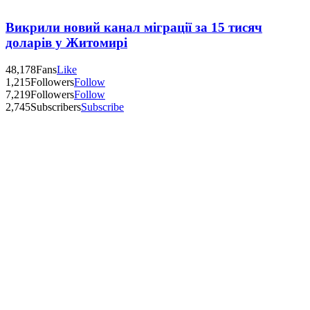
Викрили новий канал міграції за 15 тисяч
доларів у Житомирі
48,178
Fans
Like
1,215
Followers
Follow
7,219
Followers
Follow
2,745
Subscribers
Subscribe