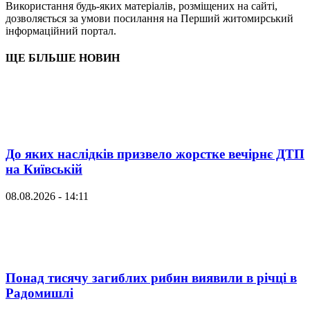
Використання будь-яких матеріалів, розміщених на сайті,
дозволяється за умови посилання на Перший житомирський
інформаційний портал.
ЩЕ БІЛЬШЕ НОВИН
До яких наслідків призвело жорстке вечірнє ДТП
на Київській
08.08.2026 - 14:11
Понад тисячу загиблих рибин виявили в річці в
Радомишлі