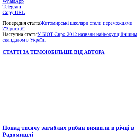
WhatsApp
Telegram
Copy URL
Попередня стаття
Житомирські школяри стали переможцями
\”Зірниці\”
Наступна стаття
У БЮТ Євро-2012 назвали найкорупційнішим
скандалом в Україні
СТАТТІ ЗА ТЕМОЮ
БІЛЬШЕ ВІД АВТОРА
Понад тисячу загиблих рибин виявили в річці в
Радомишлі