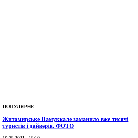
ПОПУЛЯРНЕ
Житомирське Памуккале заманило вже тисячі
туристів і дайверів. ФОТО
10.08.2021 - 18:10