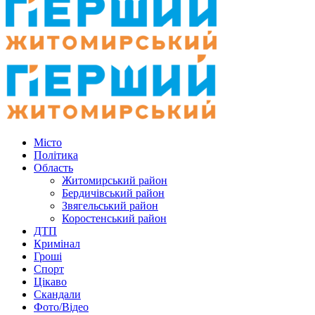
Місто
Політика
Область
Житомирський район
Бердичівський район
Звягельський район
Коростенський район
ДТП
Кримінал
Гроші
Спорт
Цікаво
Скандали
Фото/Відео