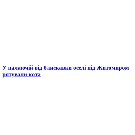
У палаючій від блискавки оселі під Житомиром
рятували кота