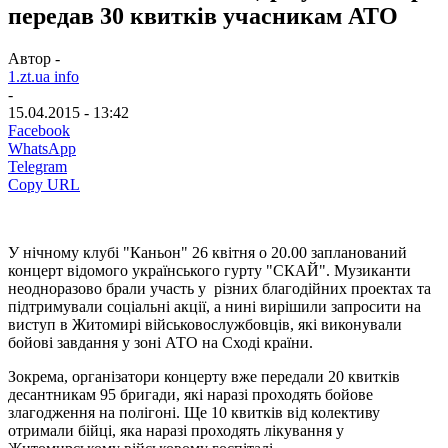
передав 30 квитків учасникам АТО
Автор -
1.zt.ua info
-
15.04.2015 - 13:42
Facebook
WhatsApp
Telegram
Copy URL
У нічному клубі "Каньон" 26 квітня о 20.00 запланований
концерт відомого українського гурту "СКАЙ". Музиканти
неодноразово брали участь у різних благодійних проектах та
підтримували соціальні акції, а нині вирішили запросити на
виступ в Житомирі військовослужбовців, які виконували
бойові завдання у зоні АТО на Сході країни.
Зокрема, організатори концерту вже передали 20 квитків
десантникам 95 бригади, які наразі проходять бойове
злагодження на полігоні. Ще 10 квитків від колективу
отримали бійці, яка наразі проходять лікування у