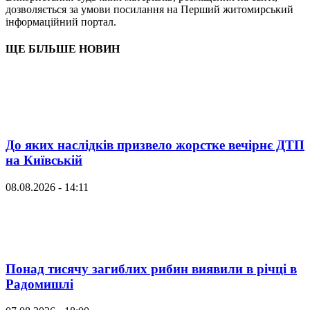
дозволяється за умови посилання на Перший житомирський
інформаційний портал.
ЩЕ БІЛЬШЕ НОВИН
До яких наслідків призвело жорстке вечірнє ДТП
на Київській
08.08.2026 - 14:11
Понад тисячу загиблих рибин виявили в річці в
Радомишлі