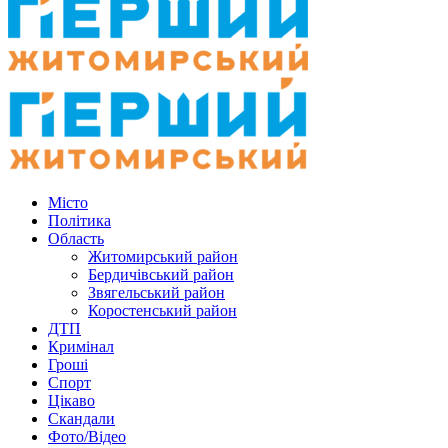
Місто
Політика
Область
Житомирський район
Бердичівський район
Звягельський район
Коростенський район
ДТП
Кримінал
Гроші
Спорт
Цікаво
Скандали
Фото/Відео