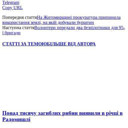
Telegram
Copy URL
Попередня стаття
На Житомирщині прокуратура припинила
використання землі, на якій добували бурштин
Наступна стаття
Волонтери передали два безпілотники для 95-
ї бригади
СТАТТІ ЗА ТЕМОЮ
БІЛЬШЕ ВІД АВТОРА
Понад тисячу загиблих рибин виявили в річці в
Радомишлі