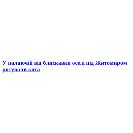
У палаючій від блискавки оселі під Житомиром
рятували кота