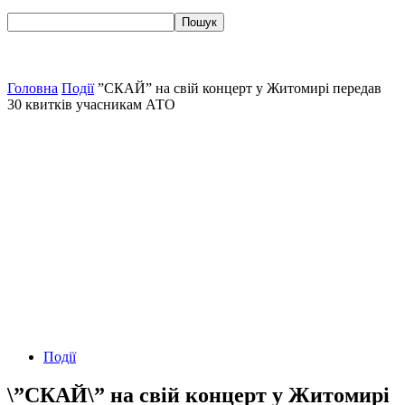
Головна
Події
”СКАЙ” на свій концерт у Житомирі передав
30 квитків учасникам АТО
Події
\”СКАЙ\” на свій концерт у Житомирі