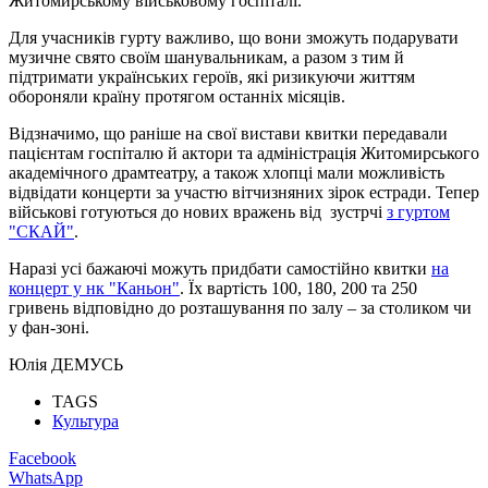
Житомирському військовому госпіталі.
Для учасників гурту важливо, що вони зможуть подарувати
музичне свято своїм шанувальникам, а разом з тим й
підтримати українських героїв, які ризикуючи життям
обороняли країну протягом останніх місяців.
Відзначимо, що раніше на свої вистави квитки передавали
пацієнтам госпіталю й актори та адміністрація Житомирського
академічного драмтеатру, а також хлопці мали можливість
відвідати концерти за участю вітчизняних зірок естради. Тепер
військові готуються до нових вражень від зустрчі
з гуртом
"СКАЙ"
.
Наразі усі бажаючі можуть придбати самостійно квитки
на
концерт у нк "Каньон"
. Їх вартість 100, 180, 200 та 250
гривень відповідно до розташування по залу – за столиком чи
у фан-зоні.
Юлія ДЕМУСЬ
TAGS
Культура
Facebook
WhatsApp