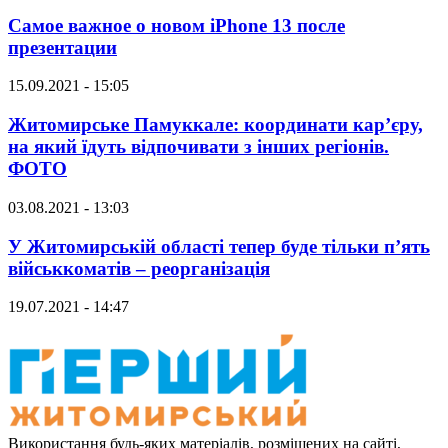
Самое важное о новом iPhone 13 после
презентации
15.09.2021 - 15:05
Житомирське Памуккале: координати кар’єру,
на який їдуть відпочивати з інших регіонів.
ФОТО
03.08.2021 - 13:03
У Житомирській області тепер буде тільки п’ять
військкоматів – реорганізація
19.07.2021 - 14:47
Використання будь-яких матеріалів, розміщених на сайті,