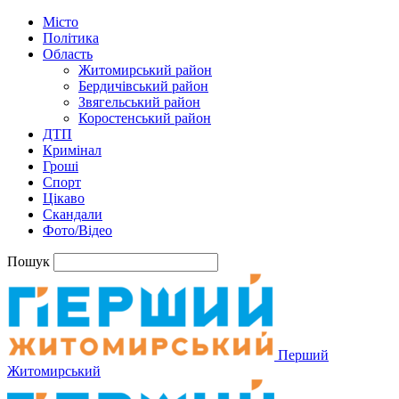
Місто
Політика
Область
Житомирський район
Бердичівський район
Звягельський район
Коростенський район
ДТП
Кримінал
Гроші
Спорт
Цікаво
Скандали
Фото/Відео
Пошук
Перший
Житомирський