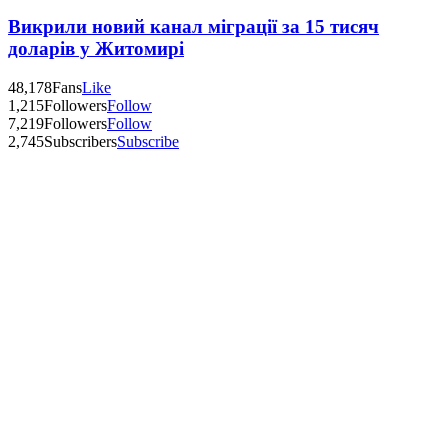
Викрили новий канал міграції за 15 тисяч
доларів у Житомирі
48,178
Fans
Like
1,215
Followers
Follow
7,219
Followers
Follow
2,745
Subscribers
Subscribe