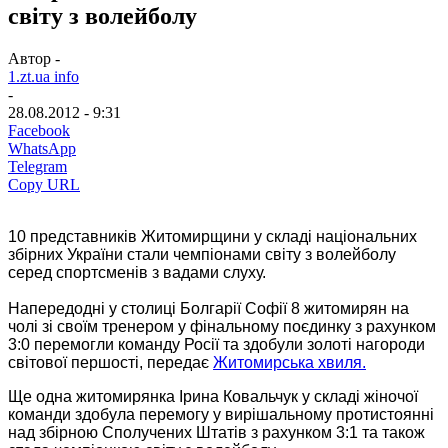
світу з волейболу
Автор -
1.zt.ua info
-
28.08.2012 - 9:31
Facebook
WhatsApp
Telegram
Copy URL
10 представників Житомирщини у складі національних
збірних України стали чемпіонами світу з волейболу
серед спортсменів з вадами слуху.
Напередодні у столиці Болгарії Софії 8 житомирян на
чолі зі своїм тренером у фінальному поєдинку з рахунком
3:0 перемогли команду Росії та здобули золоті нагороди
світової першості, передає
Житомирська хвиля.
Ще одна житомирянка Ірина Ковальчук у складі жіночої
команди здобула перемогу у вирішальному протистоянні
над збірною Сполучених Штатів з рахунком 3:1 та також