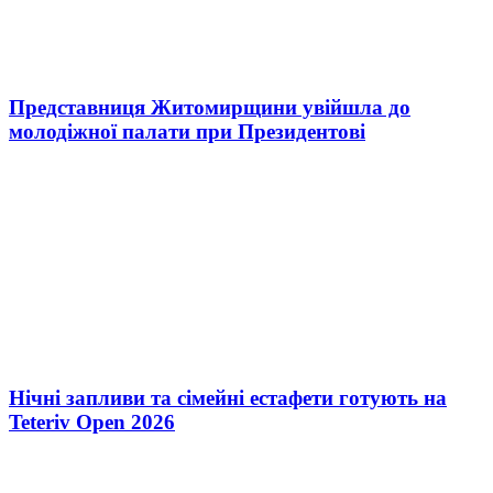
Представниця Житомирщини увійшла до
молодіжної палати при Президентові
Нічні запливи та сімейні естафети готують на
Teteriv Open 2026