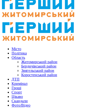
Місто
Політика
Область
Житомирський район
Бердичівський район
Звягельський район
Коростенський район
ДТП
Кримінал
Гроші
Спорт
Цікаво
Скандали
Фото/Відео