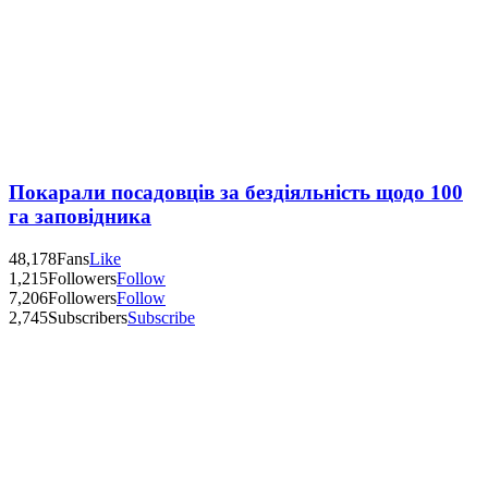
Покарали посадовців за бездіяльність щодо 100
га заповідника
48,178
Fans
Like
1,215
Followers
Follow
7,206
Followers
Follow
2,745
Subscribers
Subscribe