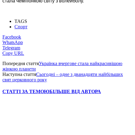
стала чемпіонкою світу з волейболу.
TAGS
Спорт
Facebook
WhatsApp
Telegram
Copy URL
Попередня стаття
Українка вчергове стала найкрасивішою
жінкою планети
Наступна стаття
Сьогодні – одне з дванадцяти найбільших
свят церковного року
СТАТТІ ЗА ТЕМОЮ
БІЛЬШЕ ВІД АВТОРА