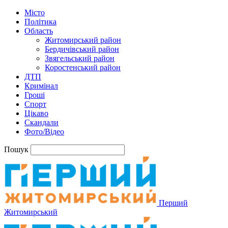
Місто
Політика
Область
Житомирський район
Бердичівський район
Звягельський район
Коростенський район
ДТП
Кримінал
Гроші
Спорт
Цікаво
Скандали
Фото/Відео
Пошук
Перший
Житомирський