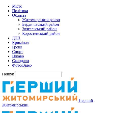
Місто
Політика
Область
Житомирський район
Бердичівський район
Звягельський район
Коростенський район
ДТП
Кримінал
Гроші
Спорт
Цікаво
Скандали
Фото/Відео
Пошук
Перший
Житомирський