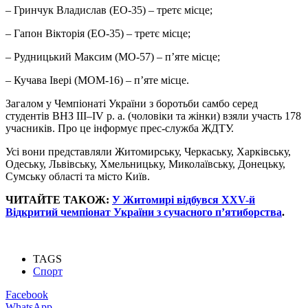
– Гринчук Владислав (ЕО-35) – третє місце;
– Гапон Вікторія (ЕО-35) – третє місце;
– Рудницький Максим (МО-57) – п’яте місце;
– Кучава Івері (МОМ-16) – п’яте місце.
Загалом у Чемпіонаті України з боротьби самбо серед
студентів ВНЗ ІІІ–ІV р. а. (чоловіки та жінки) взяли участь 178
учасників. Про це інформує прес-служба ЖДТУ.
Усі вони представляли Житомирську, Черкаську, Харківську,
Одеську, Львівську, Хмельницьку, Миколаївську, Донецьку,
Сумську області та місто Київ.
ЧИТАЙТЕ ТАКОЖ:
У Житомирі відбувся XXV-й
Відкритий чемпіонат України з сучасного п’ятиборства
.
TAGS
Спорт
Facebook
WhatsApp