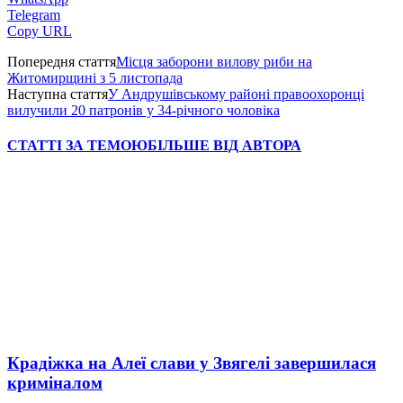
Telegram
Copy URL
Попередня стаття
Місця заборони вилову риби на
Житомирщині з 5 листопада
Наступна стаття
У Андрушівському районі правоохоронці
вилучили 20 патронів у 34-річного чоловіка
СТАТТІ ЗА ТЕМОЮ
БІЛЬШЕ ВІД АВТОРА
Крадіжка на Алеї слави у Звягелі завершилася
криміналом