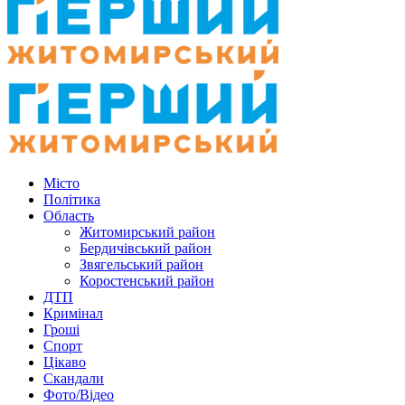
Місто
Політика
Область
Житомирський район
Бердичівський район
Звягельський район
Коростенський район
ДТП
Кримінал
Гроші
Спорт
Цікаво
Скандали
Фото/Відео