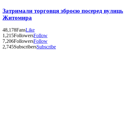
Затримали торговця зброєю посеред вулиць
Житомира
48,178
Fans
Like
1,215
Followers
Follow
7,206
Followers
Follow
2,745
Subscribers
Subscribe