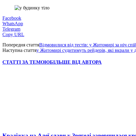
Facebook
WhatsApp
Telegram
Copy URL
Попередня стаття
Відмовилися від тестів: у Житомирі за ніч сп
Наступна стаття
у Житомирі судитимуть рейдерів, які вкрали у
СТАТТІ ЗА ТЕМОЮ
БІЛЬШЕ ВІД АВТОРА
Крадіжка на Алеї слави у Звягелі завершилася к