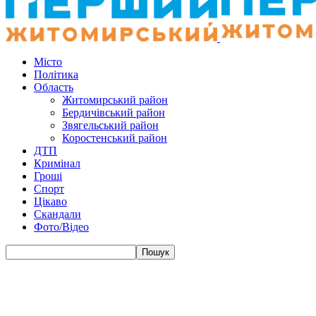
Місто
Політика
Область
Житомирський район
Бердичівський район
Звягельський район
Коростенський район
ДТП
Кримінал
Гроші
Спорт
Цікаво
Скандали
Фото/Відео