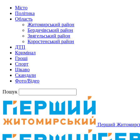
Місто
Політика
Область
Житомирський район
Бердичівський район
Звягельський район
Коростенський район
ДТП
Кримінал
Гроші
Спорт
Цікаво
Скандали
Фото/Відео
Пошук
Перший Житомирс