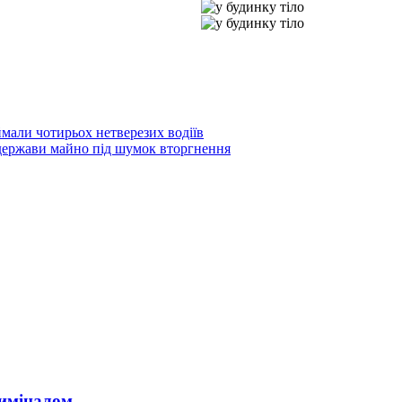
іймали чотирьох нетверезих водіїв
 держави майно під шумок вторгнення
риміналом