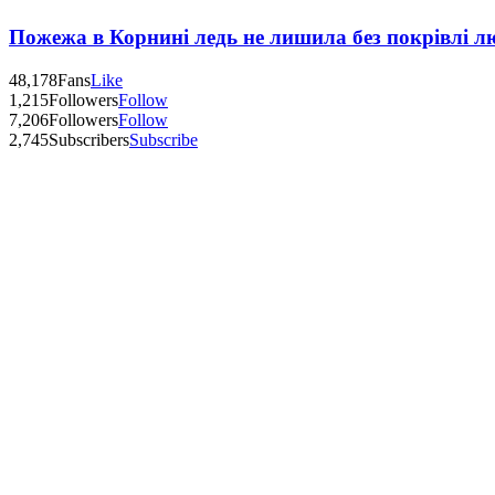
Пожежа в Корнині ледь не лишила без покрівлі л
48,178
Fans
Like
1,215
Followers
Follow
7,206
Followers
Follow
2,745
Subscribers
Subscribe