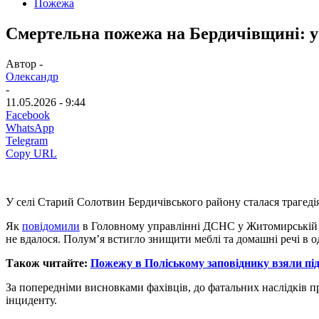
Пожежа
Смертельна пожежа на Бердичівщині: у
Автор -
Олександр
-
11.05.2026 - 9:44
Facebook
WhatsApp
Telegram
Copy URL
У селі Старий Солотвин Бердичівського району сталася трагеді
Як
повідомили
в Головному управлінні ДСНС у Житомирській о
не вдалося. Полум’я встигло знищити меблі та домашні речі в од
Також читайте:
Пожежу в Поліському заповіднику взяли під
За попередніми висновками фахівців, до фатальних наслідків п
інциденту.