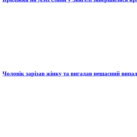
Чоловік зарізав жінку та вигадав нещасний випад