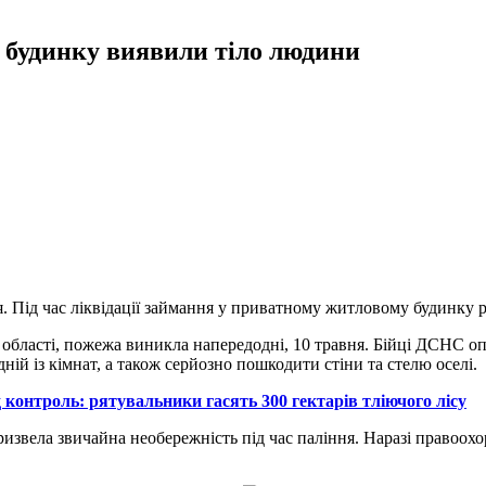
 будинку виявили тіло людини
я. Під час ліквідації займання у приватному житловому будинку 
бласті, пожежа виникла напередодні, 10 травня. Бійці ДСНС оп
ній із кімнат, а також серйозно пошкодити стіни та стелю оселі.
 контроль: рятувальники гасять 300 гектарів тліючого лісу
ризвела звичайна необережність під час паління. Наразі правоох