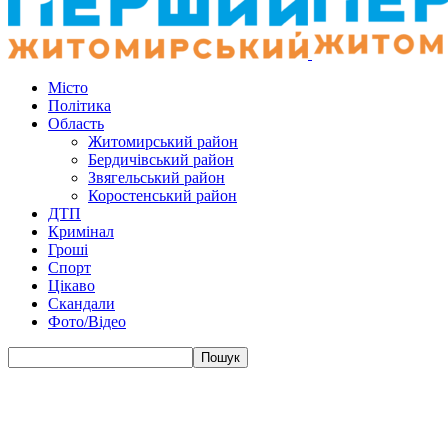
Місто
Політика
Область
Житомирський район
Бердичівський район
Звягельський район
Коростенський район
ДТП
Кримінал
Гроші
Спорт
Цікаво
Скандали
Фото/Відео