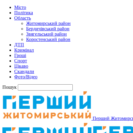
Місто
Політика
Область
Житомирський район
Бердичівський район
Звягельський район
Коростенський район
ДТП
Кримінал
Гроші
Спорт
Цікаво
Скандали
Фото/Відео
Пошук
Перший Житомирс