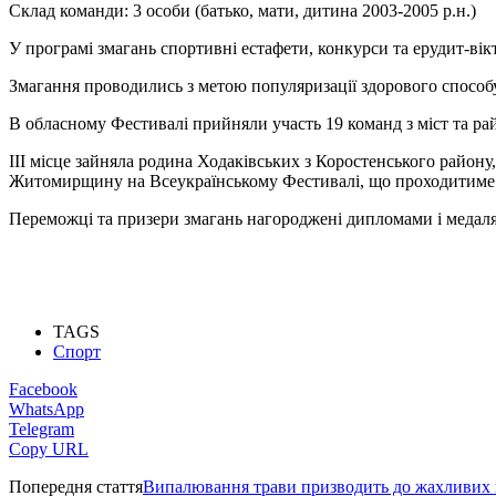
Склад команди: 3 особи (батько, мати, дитина 2003-2005 р.н.)
У програмі змагань спортивні естафети, конкурси та ерудит-вік
Змагання проводились з метою популяризації здорового способу
В обласному Фестивалі прийняли участь 19 команд з міст та рай
ІІІ місце зайняла родина Ходаківських з Коростенського район
Житомирщину на Всеукраїнському Фестивалі, що проходитиме 1
Переможці та призери змагань нагороджені дипломами і медал
TAGS
Спорт
Facebook
WhatsApp
Telegram
Copy URL
Попередня стаття
Випалювання трави призводить до жахливих