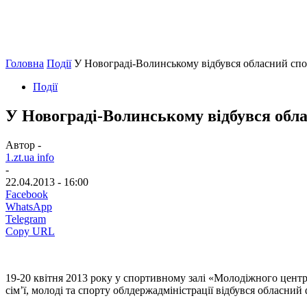
Головна
Події
У Новограді-Волинському відбувся обласний сп
Події
У Новограді-Волинському відбувся обл
Автор -
1.zt.ua info
-
22.04.2013 - 16:00
Facebook
WhatsApp
Telegram
Copy URL
19-20 квітня 2013 року у спортивному залі «Молодіжного цент
сім’ї, молоді та спорту облдержадміністрації відбувся обласний