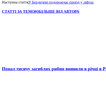
Наступна стаття
У Бердичеві подорожчає проїзд у ліфтах
СТАТТІ ЗА ТЕМОЮ
БІЛЬШЕ ВІД АВТОРА
Понад тисячу загиблих рибин виявили в річці в 