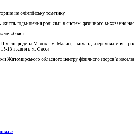
торина на олімпійську тематику.
 життя, підвищення ролі сім’ї в системі фізичного виховання на
онів області.
у, ІІ місце родина Малих з м. Малин, команда-переможниця – род
5-18 травня в м. Одеса.
ями Житомирського обласного центру фізичного здоров’я населе
 пожеж