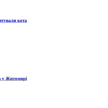
ятували кота
в у Житомирі