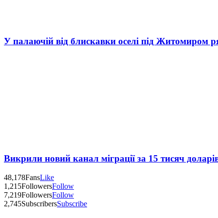
У палаючій від блискавки оселі під Житомиром р
Викрили новий канал міграції за 15 тисяч доларі
48,178
Fans
Like
1,215
Followers
Follow
7,219
Followers
Follow
2,745
Subscribers
Subscribe