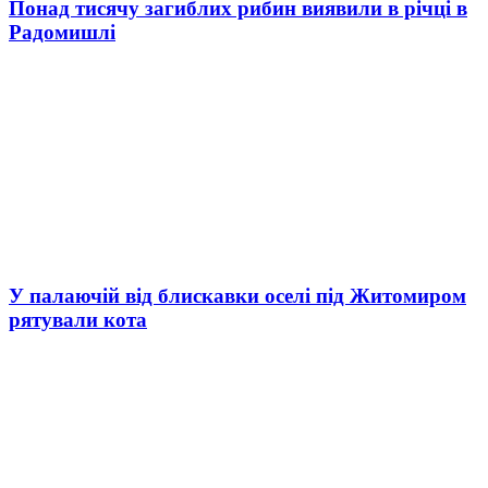
Понад тисячу загиблих рибин виявили в річці в
Радомишлі
У палаючій від блискавки оселі під Житомиром
рятували кота