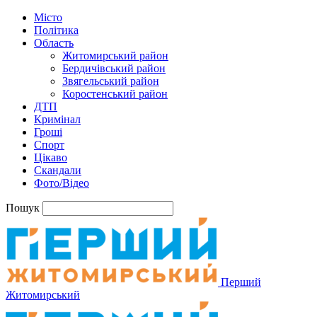
Місто
Політика
Область
Житомирський район
Бердичівський район
Звягельський район
Коростенський район
ДТП
Кримінал
Гроші
Спорт
Цікаво
Скандали
Фото/Відео
Пошук
Перший
Житомирський