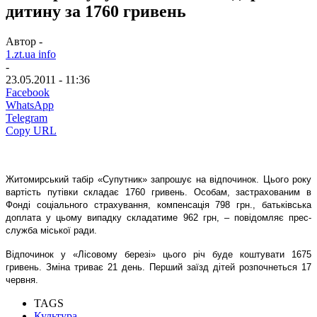
дитину за 1760 гривень
Автор -
1.zt.ua info
-
23.05.2011 - 11:36
Facebook
WhatsApp
Telegram
Copy URL
Житомирський табір «Супутник» запрошує на відпочинок. Цього року
вартість путівки складає 1760 гривень. Особам, застрахованим в
Фонді соціального страхування, компенсація 798 грн., батьківська
доплата у цьому випадку складатиме 962 грн, – повідомляє прес-
служба міської ради.
Відпочинок у «Лісовому березі» цього річ буде коштувати 1675
гривень. Зміна триває 21 день. Перший заїзд дітей розпочнеться 17
червня.
TAGS
Культура