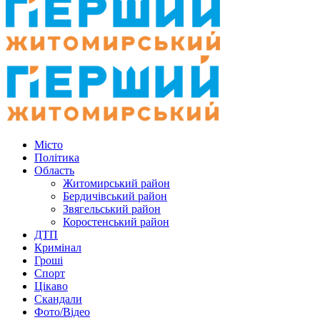
Місто
Політика
Область
Житомирський район
Бердичівський район
Звягельський район
Коростенський район
ДТП
Кримінал
Гроші
Спорт
Цікаво
Скандали
Фото/Відео