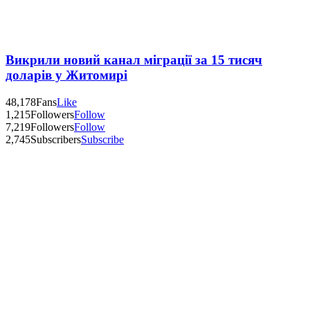
Викрили новий канал міграції за 15 тисяч
доларів у Житомирі
48,178
Fans
Like
1,215
Followers
Follow
7,219
Followers
Follow
2,745
Subscribers
Subscribe