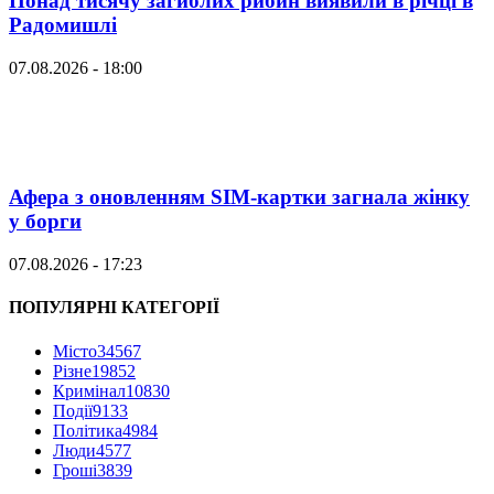
Понад тисячу загиблих рибин виявили в річці в
Радомишлі
07.08.2026 - 18:00
Афера з оновленням SIM-картки загнала жінку
у борги
07.08.2026 - 17:23
ПОПУЛЯРНІ КАТЕГОРІЇ
Місто
34567
Різне
19852
Кримінал
10830
Події
9133
Політика
4984
Люди
4577
Гроші
3839