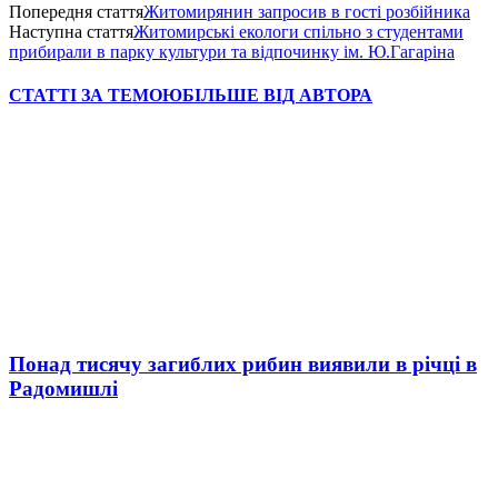
Попередня стаття
Житомирянин запросив в гості розбійника
Наступна стаття
Житомирські екологи спільно з студентами
прибирали в парку культури та відпочинку ім. Ю.Гагаріна
СТАТТІ ЗА ТЕМОЮ
БІЛЬШЕ ВІД АВТОРА
Понад тисячу загиблих рибин виявили в річці в
Радомишлі