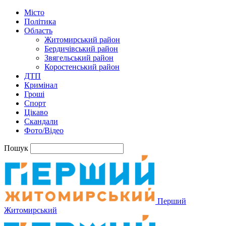
Місто
Політика
Область
Житомирський район
Бердичівський район
Звягельський район
Коростенський район
ДТП
Кримінал
Гроші
Спорт
Цікаво
Скандали
Фото/Відео
Пошук
Перший
Житомирський