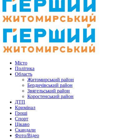
Місто
Політика
Область
Житомирський район
Бердичівський район
Звягельський район
Коростенський район
ДТП
Кримінал
Гроші
Спорт
Цікаво
Скандали
Фото/Відео