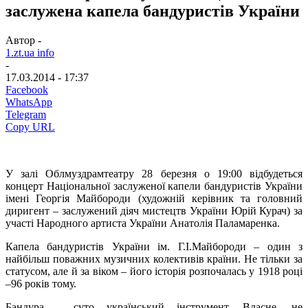
заслужена капела бандуристів України
Автор -
1.zt.ua info
-
17.03.2014 - 17:37
Facebook
WhatsApp
Telegram
Copy URL
У залі Облмуздрамтеатру
28 березня о 19:00
відбудеться
концерт Національної заслуженої капели бандуристів України
імені Георгія Майбороди (художній керівник та головний
диригент – заслужений діяч мистецтв України Юрій Курач) за
участі Народного артиста України Анатолія Паламаренка.
Капела бандуристів України ім. Г.І.Майбороди – один з
найбільш поважних музичних колективів країни.
Не тільки за
статусом, а
ле й
за віком –
його
історія розпо
ч
алась у 1918 році
–
96 років тому
.
Бандура – суто український інструмент. Власне, не