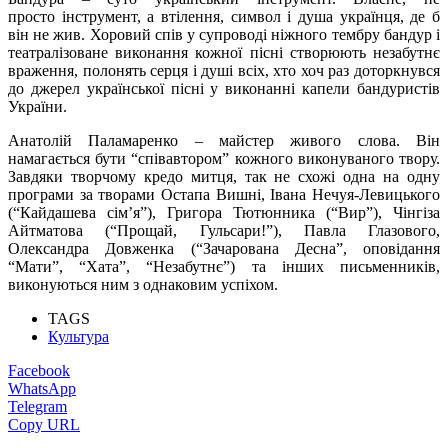
просто інструмент, а втілення, символ
і
душа українця, де б
він не жив.
Хоровий спів у супроводі ніжного тембру бандур і
театралізоване виконання кожної пісні створюють незабутнє
враження, полонять серця і душі всіх, хто хоч раз доторкнувся
до джерел української пісні у виконанні капели бандуристів
України.
Анатолій Паламаренко – майстер живого слова. Він
намагається бути “співавтором” кожного виконуваного твору.
Завдяки творчому кредо митця, так не схожі одна на одну
програми за творами Остапа Вишні, Івана Нечуя-Левицького
(“Кайдашева сім’я”), Григора Тютюнника (“Вир”), Чінгіза
Айтматова (“Прощай, Гульсари!”), Павла Глазового,
Олександра Довженка (“Зачарована Десна”, оповідання
“Мати”, “Хата”, “Незабутнє”) та інших письменників,
виконуються ним з однаковим успіхом.
TAGS
Культура
Facebook
WhatsApp
Telegram
Copy URL