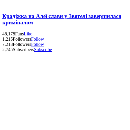
Крадіжка на Алеї слави у Звягелі завершилася
криміналом
48,178
Fans
Like
1,215
Followers
Follow
7,218
Followers
Follow
2,745
Subscribers
Subscribe