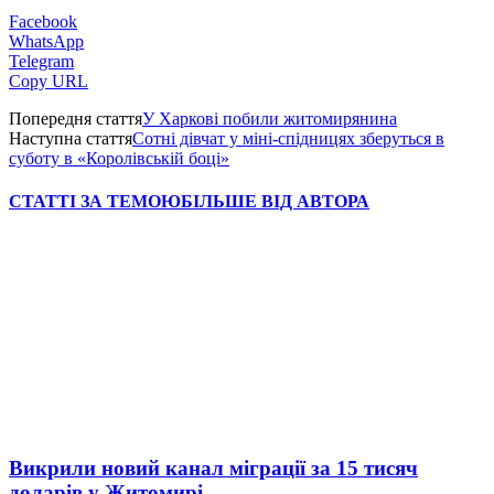
Facebook
WhatsApp
Telegram
Copy URL
Попередня стаття
У Харкові побили житомирянина
Наступна стаття
Сотні дівчат у міні-спідницях зберуться в
суботу в «Королівській боці»
СТАТТІ ЗА ТЕМОЮ
БІЛЬШЕ ВІД АВТОРА
Викрили новий канал міграції за 15 тисяч
доларів у Житомирі