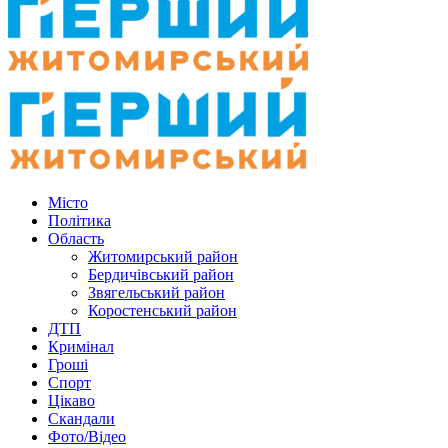
Місто
Політика
Область
Житомирський район
Бердичівський район
Звягельський район
Коростенський район
ДТП
Кримінал
Гроші
Спорт
Цікаво
Скандали
Фото/Відео