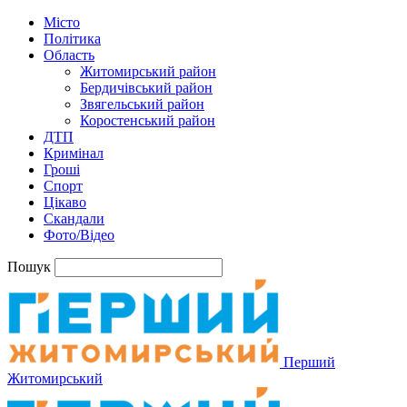
Місто
Політика
Область
Житомирський район
Бердичівський район
Звягельський район
Коростенський район
ДТП
Кримінал
Гроші
Спорт
Цікаво
Скандали
Фото/Відео
Пошук
Перший
Житомирський