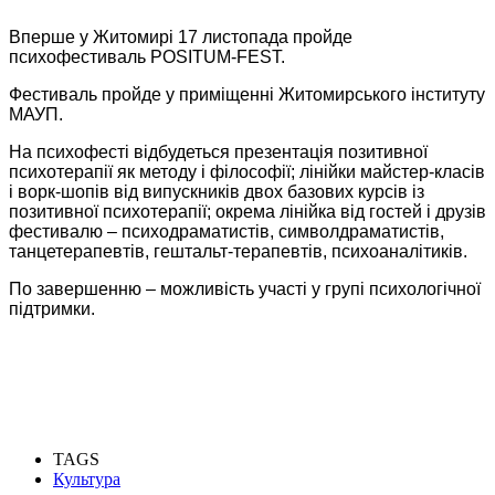
Вперше у Житомирі 17 листопада пройде
психофестиваль POSITUM-FEST.
Фестиваль пройде у приміщенні Житомирського інституту
МАУП.
На психофесті відбудеться презентація позитивної
психотерапії як методу і філософії; лінійки майстер-класів
і ворк-шопів від випускників двох базових курсів із
позитивної психотерапії; окрема лінійка від гостей і друзів
фестивалю – психодраматистів, символдраматистів,
танцетерапевтів, гештальт-терапевтів, психоаналітиків.
По завершенню – можливість участі у групі психологічної
підтримки.
TAGS
Культура