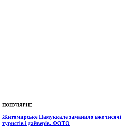
ПОПУЛЯРНЕ
Житомирське Памуккале заманило вже тисячі
туристів і дайверів. ФОТО