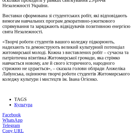
оскільки проходить у рамках святкування 25-річчя
Незалежності України.
Виставки сформована зі студентських робіт, які відповідають
вимогам навчальних програм декоративно-ужиткового
спрямування та заряджають відвідувачів позитивною енергією
свята Незалежності.
«Творчі роботи студентів вашого коледжу підкорюють,
надихають та демонструють великий культурний потенціал
житомирської молоді. Кожна з виставлених робіт – сучасна та
патріотична візитівка Житомирської громади, яка стрімко
навчається новому, але й свого історичного, народного
стрижню не цурається», – сказала голови облради Анжеліка
Лабунська, оцінюючи творчі роботи студентів Житомирського
коледжу культури і мистецтв ім. Івана Огієнко.
TAGS
Культура
Facebook
WhatsApp
Telegram
Copy URL