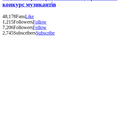
конкурс музикантів
48,178
Fans
Like
1,215
Followers
Follow
7,206
Followers
Follow
2,745
Subscribers
Subscribe