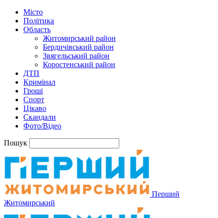
Місто
Політика
Область
Житомирський район
Бердичівський район
Звягельський район
Коростенський район
ДТП
Кримінал
Гроші
Спорт
Цікаво
Скандали
Фото/Відео
Пошук
Перший
Житомирський