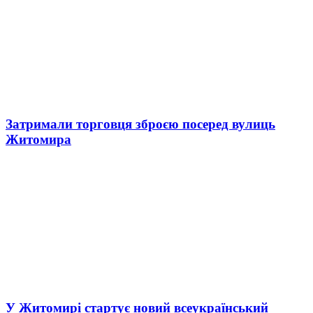
Затримали торговця зброєю посеред вулиць
Житомира
У Житомирі стартує новий всеукраїнський