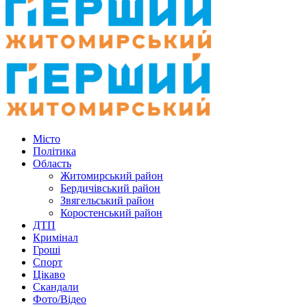
Місто
Політика
Область
Житомирський район
Бердичівський район
Звягельський район
Коростенський район
ДТП
Кримінал
Гроші
Спорт
Цікаво
Скандали
Фото/Відео