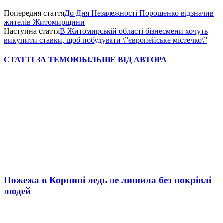
Попередня стаття
До Дня Незалежності Порошенко відзначив
жителів Житомирщини
Наступна стаття
В Житомирській області бізнесмени хочуть
викупити ставки, щоб побудувати \”європейське містечко\”
СТАТТІ ЗА ТЕМОЮ
БІЛЬШЕ ВІД АВТОРА
Пожежа в Корнині ледь не лишила без покрівлі
людей