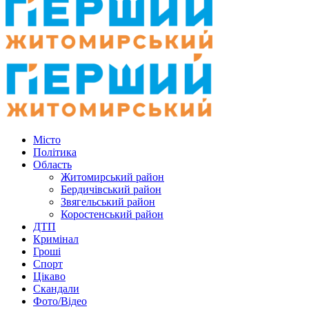
Місто
Політика
Область
Житомирський район
Бердичівський район
Звягельський район
Коростенський район
ДТП
Кримінал
Гроші
Спорт
Цікаво
Скандали
Фото/Відео