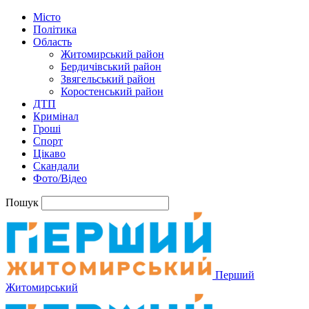
Місто
Політика
Область
Житомирський район
Бердичівський район
Звягельський район
Коростенський район
ДТП
Кримінал
Гроші
Спорт
Цікаво
Скандали
Фото/Відео
Пошук
Перший
Житомирський