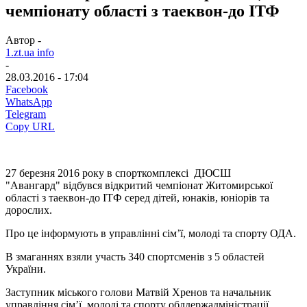
чемпіонату області з таеквон-до ІТФ
Автор -
1.zt.ua info
-
28.03.2016 - 17:04
Facebook
WhatsApp
Telegram
Copy URL
27 березня 2016 року в спорткомплексі ДЮСШ
"Авангард" відбувся відкритий чемпіонат Житомирської
області з таеквон-до ІТФ серед дітей, юнаків, юніорів та
дорослих.
Про це інформують в управлінні сім’ї, молоді та спорту ОДА.
В змаганнях взяли участь 340 спортсменів з 5 областей
України.
Заступник міського голови Матвій Хренов та начальник
управління сім’ї, молоді та спорту облдержадміністрації