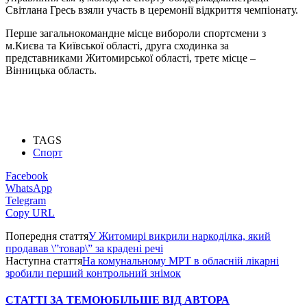
Світлана Гресь взяли участь в церемонії відкриття чемпіонату.
Перше загальнокомандне місце вибороли спортсмени з
м.Києва та Київської області, друга сходинка за
представниками Житомирської області, третє місце –
Вінницька область.
TAGS
Спорт
Facebook
WhatsApp
Telegram
Copy URL
Попередня стаття
У Житомирі викрили наркоділка, який
продавав \”товар\” за крадені речі
Наступна стаття
На комунальному МРТ в обласній лікарні
зробили перший контрольний знімок
СТАТТІ ЗА ТЕМОЮ
БІЛЬШЕ ВІД АВТОРА