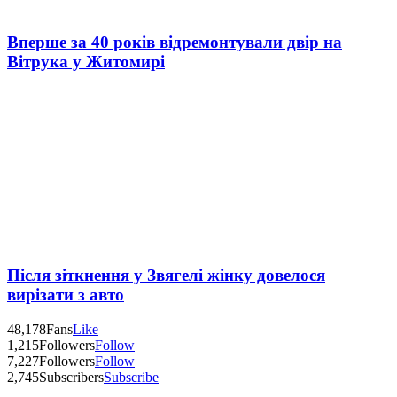
Вперше за 40 років відремонтували двір на
Вітрука у Житомирі
Після зіткнення у Звягелі жінку довелося
вирізати з авто
48,178
Fans
Like
1,215
Followers
Follow
7,227
Followers
Follow
2,745
Subscribers
Subscribe