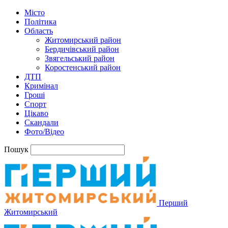
Місто
Політика
Область
Житомирський район
Бердичівський район
Звягельський район
Коростенський район
ДТП
Кримінал
Гроші
Спорт
Цікаво
Скандали
Фото/Відео
Пошук
Перший
Житомирський