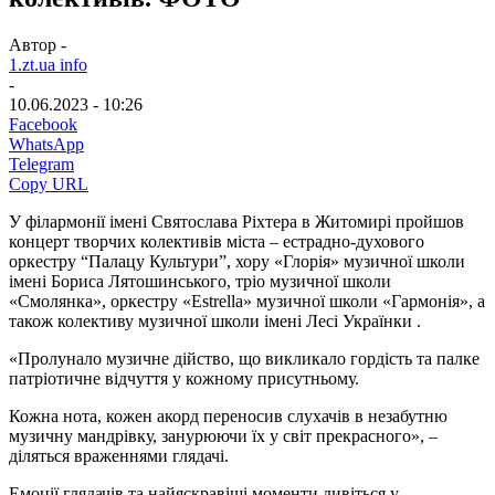
Автор -
1.zt.ua info
-
10.06.2023 - 10:26
Facebook
WhatsApp
Telegram
Copy URL
У філармонії імені Святослава Ріхтера в Житомирі пройшов
концерт творчих колективів міста – естрадно-духового
оркестру “Палацу Культури”, хору «Глорія» музичної школи
імені Бориса Лятошинського, тріо музичної школи
«Смолянка», оркестру «Estrella» музичної школи «Гармонія», а
також колективу музичної школи імені Лесі Українки .
«Пролунало музичне дійство, що викликало гордість та палке
патріотичне відчуття у кожному присутньому.
Кожна нота, кожен акорд переносив слухачів в незабутню
музичну мандрівку, занурюючи їх у світ прекрасного», –
діляться враженнями глядачі.
Емоції глядачів та найяскравіші моменти дивіться у