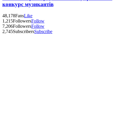
конкурс музикантів
48,178
Fans
Like
1,215
Followers
Follow
7,206
Followers
Follow
2,745
Subscribers
Subscribe