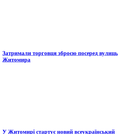
Затримали торговця зброєю посеред вулиць
Житомира
У Житомирі стартує новий всеукраїнський