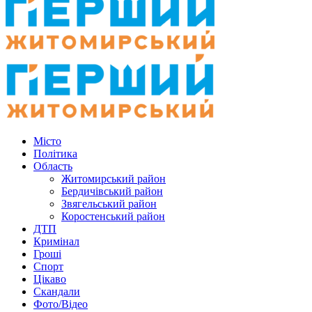
Місто
Політика
Область
Житомирський район
Бердичівський район
Звягельський район
Коростенський район
ДТП
Кримінал
Гроші
Спорт
Цікаво
Скандали
Фото/Відео