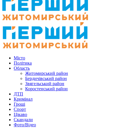
Місто
Політика
Область
Житомирський район
Бердичівський район
Звягельський район
Коростенський район
ДТП
Кримінал
Гроші
Спорт
Цікаво
Скандали
Фото/Відео