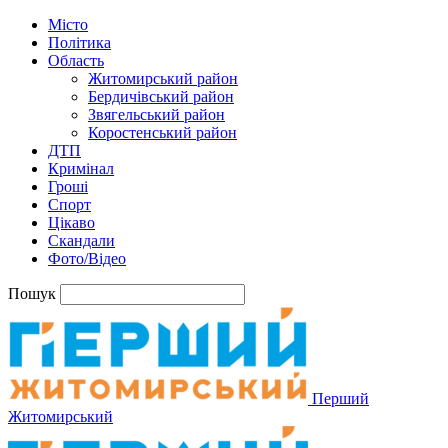
Місто
Політика
Область
Житомирський район
Бердичівський район
Звягельський район
Коростенський район
ДТП
Кримінал
Гроші
Спорт
Цікаво
Скандали
Фото/Відео
Пошук
Перший
Житомирський