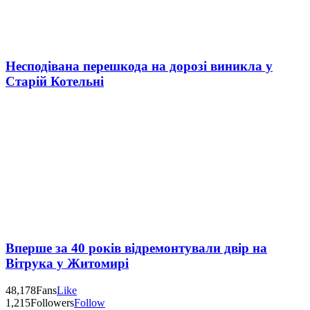
Несподівана перешкода на дорозі виникла у
Старій Котельні
Вперше за 40 років відремонтували двір на
Вітрука у Житомирі
48,178
Fans
Like
1,215
Followers
Follow