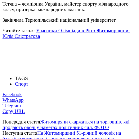
Тетяна – чемпіонка України, майстер спорту міжнародного
класу, призерка міжнародних змагань.
Закінчила Тернопільський національний університет.
Читайте також:
Учасники Олімпіади в Ріо з Житомирщини:
Юлія Єлістратова
TAGS
Спорт
Facebook
WhatsApp
Telegram
Copy URL
Попередня стаття
Житомиряни скаржаться на торговців, які
продають овочі у наметах політичних сил. ФОТО
Наступна стаття
На Житомирщині 51-річний чоловік на
батьківському городі доглядав конопляну плантацію