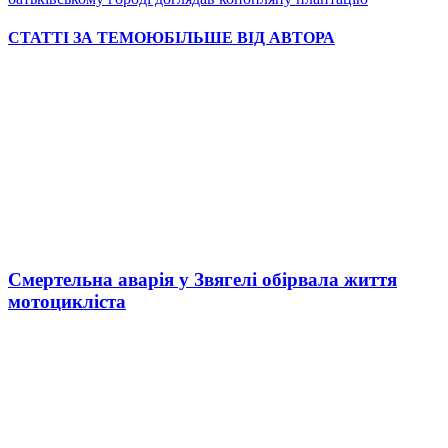
СТАТТІ ЗА ТЕМОЮ
БІЛЬШЕ ВІД АВТОРА
Смертельна аварія у Звягелі обірвала життя
мотоцикліста