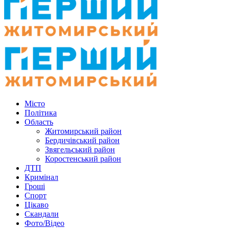
Місто
Політика
Область
Житомирський район
Бердичівський район
Звягельський район
Коростенський район
ДТП
Кримінал
Гроші
Спорт
Цікаво
Скандали
Фото/Відео