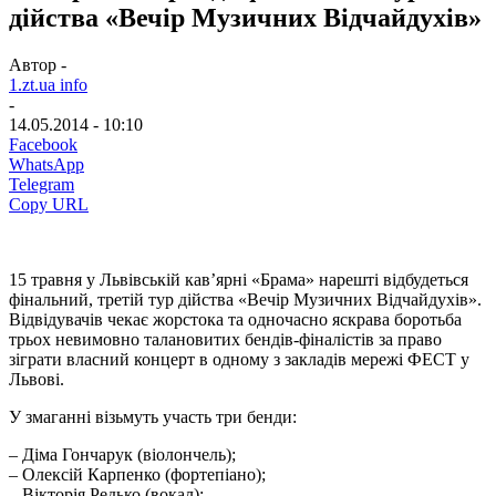
дійства «Вечір Музичних Відчайдухів»
Автор -
1.zt.ua info
-
14.05.2014 - 10:10
Facebook
WhatsApp
Telegram
Copy URL
15 травня у Львівській кав’ярні «Брама» нарешті відбудеться
фінальний, третій тур дійства «Вечір Музичних Відчайдухів».
Відвідувачів чекає жорстока та одночасно яскрава боротьба
трьох невимовно талановитих бендів-фіналістів за право
зіграти власний концерт в одному з закладів мережі ФЕСТ у
Львові.
У змаганні візьмуть участь три бенди:
– Діма Гончарук (віолончель);
– Олексій Карпенко (фортепіано);
– Вікторія Редько (вокал);