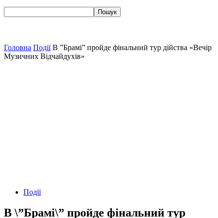
Головна
Події
В ”Брамі” пройде фінальний тур дійства «Вечір
Музичних Відчайдухів»
Події
В \”Брамі\” пройде фінальний тур