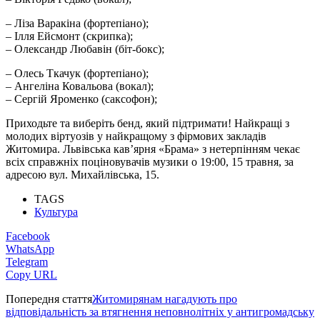
– Ліза Варакіна (фортепіано);
– Ілля Ейсмонт (скрипка);
– Олександр Любавін (біт-бокс);
– Олесь Ткачук (фортепіано);
– Ангеліна Ковальова (вокал);
– Сергій Яроменко (саксофон);
Приходьте та виберіть бенд, який підтримати! Найкращі з
молодих віртуозів у найкращому з фірмових закладів
Житомира. Львівська кав’ярня «Брама» з нетерпінням чекає
всіх справжніх поціновувачів музики о 19:00, 15 травня, за
адресою вул. Михайлівська, 15.
TAGS
Культура
Facebook
WhatsApp
Telegram
Copy URL
Попередня стаття
Житомирянам нагадують про
відповідальність за втягнення неповнолітніх у антигромадську