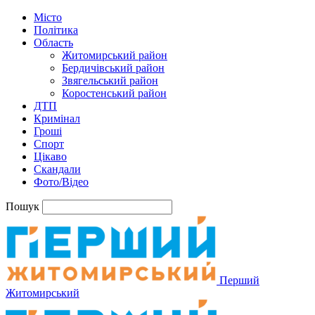
Місто
Політика
Область
Житомирський район
Бердичівський район
Звягельський район
Коростенський район
ДТП
Кримінал
Гроші
Спорт
Цікаво
Скандали
Фото/Відео
Пошук
Перший
Житомирський