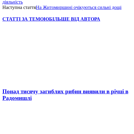
діяльність
Наступна стаття
На Житомиршині очікуються сильні дощі
СТАТТІ ЗА ТЕМОЮ
БІЛЬШЕ ВІД АВТОРА
Понад тисячу загиблих рибин виявили в річці в
Радомишлі