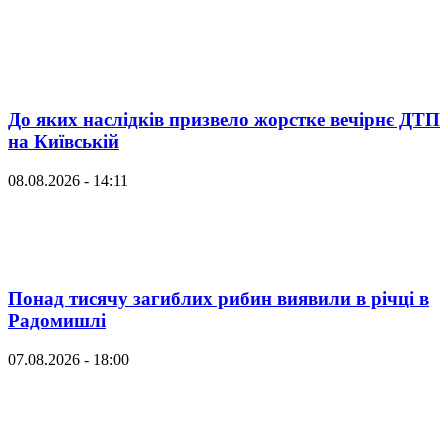
До яких наслідків призвело жорстке вечірнє ДТП
на Київській
08.08.2026 - 14:11
Понад тисячу загиблих рибин виявили в річці в
Радомишлі
07.08.2026 - 18:00