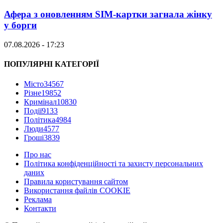
Афера з оновленням SIM-картки загнала жінку
у борги
07.08.2026 - 17:23
ПОПУЛЯРНІ КАТЕГОРІЇ
Місто
34567
Різне
19852
Кримінал
10830
Події
9133
Політика
4984
Люди
4577
Гроші
3839
Про нас
Політика конфіденційності та захисту персональних
даних
Правила користування сайтом
Використання файлів COOKIE
Реклама
Контакти