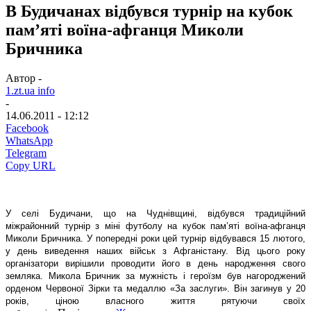
В Будичанах відбувся турнір на кубок
пам’яті воїна-афганця Миколи
Бричника
Автор -
1.zt.ua info
-
14.06.2011 - 12:12
Facebook
WhatsApp
Telegram
Copy URL
У селі Будичани, що на Чуднівщині, відбувся традиційний
міжрайонний турнір з міні футболу на кубок пам’яті воїна-афганця
Миколи Бричника. У попередні роки цей турнір відбувався 15 лютого,
у день виведення наших військ з Афганістану. Від цього року
організатори вирішили проводити його в день народження свого
земляка. Микола Бричник за мужність і героїзм був нагороджений
орденом Червоної Зірки та медаллю «За заслуги». Він загинув у 20
років, ціною власного життя рятуючи своїх