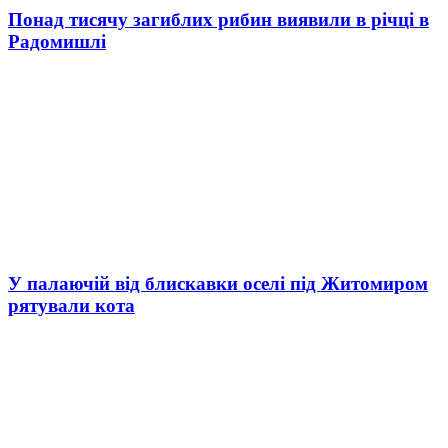
Понад тисячу загиблих рибин виявили в річці в
Радомишлі
У палаючій від блискавки оселі під Житомиром
рятували кота