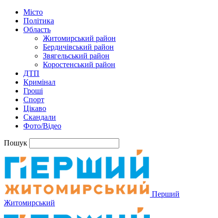
Місто
Політика
Область
Житомирський район
Бердичівський район
Звягельський район
Коростенський район
ДТП
Кримінал
Гроші
Спорт
Цікаво
Скандали
Фото/Відео
Пошук
Перший
Житомирський