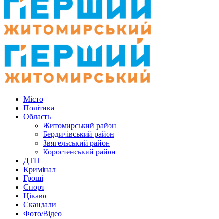
Місто
Політика
Область
Житомирський район
Бердичівський район
Звягельський район
Коростенський район
ДТП
Кримінал
Гроші
Спорт
Цікаво
Скандали
Фото/Відео