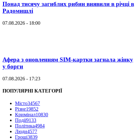
Понад тисячу загиблих рибин виявили в річці в
Радомишлі
07.08.2026 - 18:00
Афера з оновленням SIM-картки загнала жінку
у борги
07.08.2026 - 17:23
ПОПУЛЯРНІ КАТЕГОРІЇ
Місто
34567
Різне
19852
Кримінал
10830
Події
9133
Політика
4984
Люди
4577
Гроші
3839