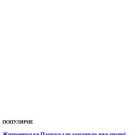
ПОПУЛЯРНЕ
Житомирське Памуккале заманило вже тисячі