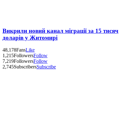
Викрили новий канал міграції за 15 тисяч
доларів у Житомирі
48,178
Fans
Like
1,215
Followers
Follow
7,219
Followers
Follow
2,745
Subscribers
Subscribe