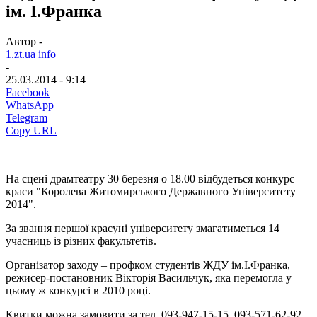
ім. І.Франка
Автор -
1.zt.ua info
-
25.03.2014 - 9:14
Facebook
WhatsApp
Telegram
Copy URL
На сцені драмтеатру 30 березня о 18.00 відбудеться конкурс
краси "Королева Житомирського Державного Університету
2014".
За звання першої красуні університету змагатиметься 14
учасниць із різних факультетів.
Організатор заходу – профком студентів ЖДУ ім.І.Франка,
режисер-постановник Вікторія Васильчук, яка перемогла у
цьому ж конкурсі в 2010 році.
Квитки можна замовити за тел. 093-947-15-15 093-571-62-92