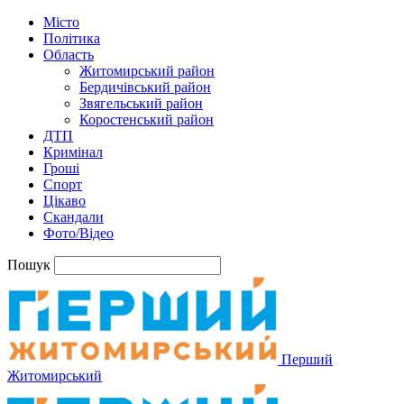
Місто
Політика
Область
Житомирський район
Бердичівський район
Звягельський район
Коростенський район
ДТП
Кримінал
Гроші
Спорт
Цікаво
Скандали
Фото/Відео
Пошук
Перший
Житомирський