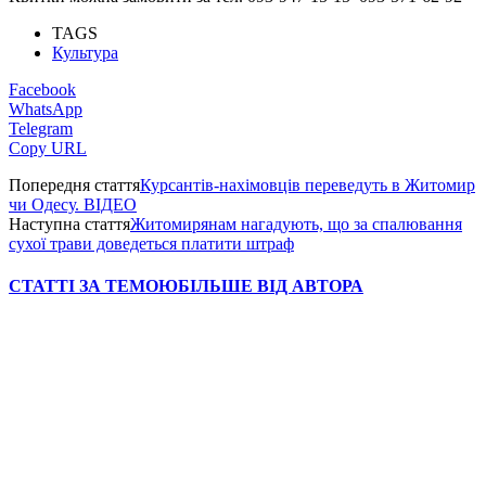
TAGS
Культура
Facebook
WhatsApp
Telegram
Copy URL
Попередня стаття
Курсантів-нахімовців переведуть в Житомир
чи Одесу. ВІДЕО
Наступна стаття
Житомирянам нагадують, що за спалювання
сухої трави доведеться платити штраф
СТАТТІ ЗА ТЕМОЮ
БІЛЬШЕ ВІД АВТОРА