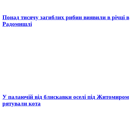
Понад тисячу загиблих рибин виявили в річці в
Радомишлі
У палаючій від блискавки оселі під Житомиром
рятували кота