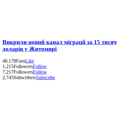
Викрили новий канал міграції за 15 тисяч
доларів у Житомирі
48,178
Fans
Like
1,215
Followers
Follow
7,217
Followers
Follow
2,745
Subscribers
Subscribe