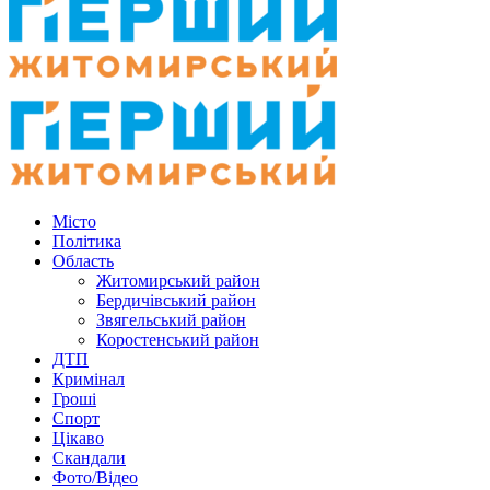
Місто
Політика
Область
Житомирський район
Бердичівський район
Звягельський район
Коростенський район
ДТП
Кримінал
Гроші
Спорт
Цікаво
Скандали
Фото/Відео