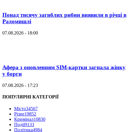
Понад тисячу загиблих рибин виявили в річці в
Радомишлі
07.08.2026 - 18:00
Афера з оновленням SIM-картки загнала жінку
у борги
07.08.2026 - 17:23
ПОПУЛЯРНІ КАТЕГОРІЇ
Місто
34567
Різне
19852
Кримінал
10830
Події
9133
Політика
4984