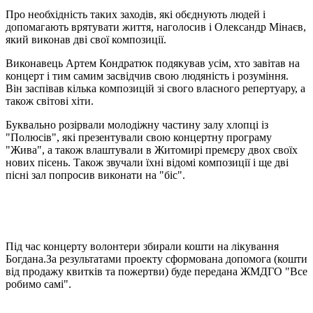
Про необхідність таких заходів, які обєднують людей і
допомагають врятувати життя, наголосив і Олександр Мінаєв,
який виконав дві свої композиції.
Виконавець Артем Кондратюк подякував усім, хто завітав на
концерт і тим самим засвідчив свою людяність і розуміння.
Він заспівав кілька композицій зі свого власного репертуару, а
також світові хіти.
Буквально розірвали молодіжну частину залу хлопці із
"Полюсів", які презентували свою концертну програму
"Жива", а також влаштували в Житомирі премєру двох своїх
нових пісень. Також звучали їхні відомі композиції і ще дві
пісні зал попросив виконати на "біс".
Під час концерту волонтери збирали кошти на лікування
Богдана.За результатами проекту сформована допомога (кошти
від продажу квитків та пожертви) буде передана ЖМДГО "Все
робимо самі".