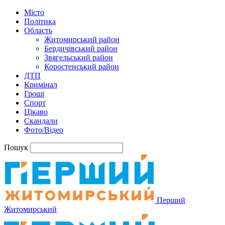
Місто
Політика
Область
Житомирський район
Бердичівський район
Звягельський район
Коростенський район
ДТП
Кримінал
Гроші
Спорт
Цікаво
Скандали
Фото/Відео
Пошук
Перший
Житомирський