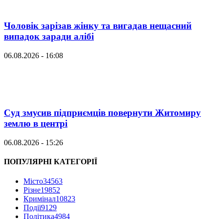
Чоловік зарізав жінку та вигадав нещасний
випадок заради алібі
06.08.2026 - 16:08
Суд змусив підприємців повернути Житомиру
землю в центрі
06.08.2026 - 15:26
ПОПУЛЯРНІ КАТЕГОРІЇ
Місто
34563
Різне
19852
Кримінал
10823
Події
9129
Політика
4984