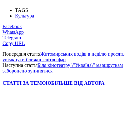
TAGS
Культура
Facebook
WhatsApp
Telegram
Copy URL
Попередня стаття
Житомирських водіїв в неділю просять
увімкнути ближнє світло фар
Наступна стаття
Біля кінотеатру \”Україна\” маршруткам
заборонено зупинятися
СТАТТІ ЗА ТЕМОЮ
БІЛЬШЕ ВІД АВТОРА