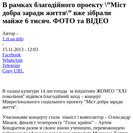
В рамках благодійного проекту \”Міст
добра заради життя\” вже зібрали
майже 6 тисяч. ФОТО та ВІДЕО
Автор -
1.zt.ua info
-
15.11.2013 - 12:03
Facebook
WhatsApp
Telegram
Copy URL
В палаці культури 14 листопада за ініціативи ЖОМГО "ХХІ
покоління" відвівся благодійний захід – концерт
Міжрегіонального соціального проекту "Міст добра заради
життя".
Учасниками концерту стали піаніст і композитор – Олександр
Мінаєв, фіналіст телепроекту "Голос країни" – Артем
Кондратюк разом зі своює юною ученицею, переможницею