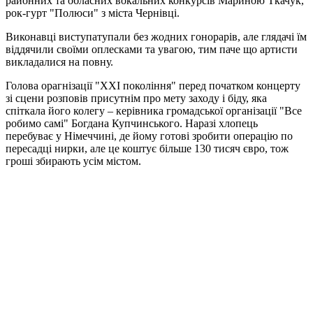
районних та обласних вокальних конкурсів Мариною Ткачук,
рок-гурт "Полюси" з міста Чернівці.
Виконавці виступатупали без жодних гонорарів, але глядачі їм
віддячили своїми оплесками та увагою, тим паче що артисти
викладалися на повну.
Голова орагнізації "ХХІ покоління" перед початком концерту
зі сцени розповів присутнім про мету заходу і біду, яка
спіткала його колегу – керівника громадської організації "Все
робимо самі" Богдана Купчинського. Наразі хлопець
перебуває у Німеччині, де йому готові зробити операцію по
пересадці нирки, але це коштує більше 130 тисяч євро, тож
гроші збирають усім містом.