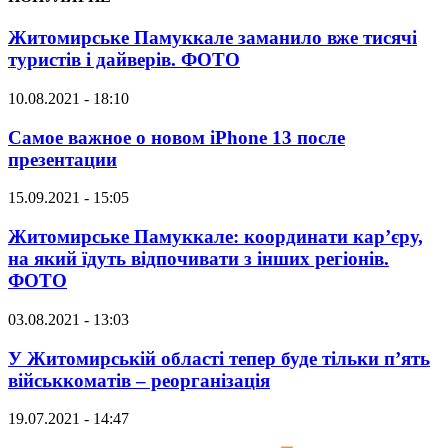
Житомирське Памуккале заманило вже тисячі
туристів і дайверів. ФОТО
10.08.2021 - 18:10
Самое важное о новом iPhone 13 после
презентации
15.09.2021 - 15:05
Житомирське Памуккале: координати кар’єру,
на який їдуть відпочивати з інших регіонів.
ФОТО
03.08.2021 - 13:03
У Житомирській області тепер буде тільки п’ять
військкоматів – реорганізація
19.07.2021 - 14:47