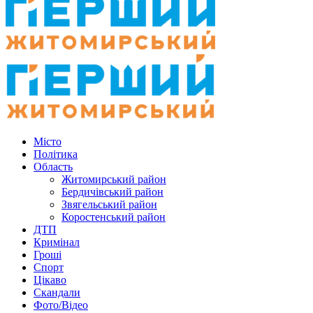
Місто
Політика
Область
Житомирський район
Бердичівський район
Звягельський район
Коростенський район
ДТП
Кримінал
Гроші
Спорт
Цікаво
Скандали
Фото/Відео