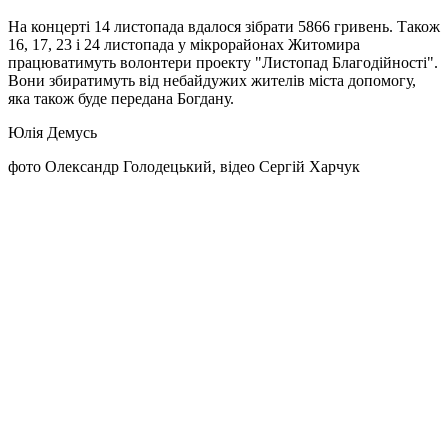
На концерті 14 листопада вдалося зібрати 5866 гривень. Також
16, 17, 23 і 24 листопада у мікрорайонах Житомира
працюватимуть волонтери проекту "Листопад Благодійності".
Вони збиратимуть від небайдужих жителів міста допомогу,
яка також буде передана Богдану.
Юлія Демусь
фото Олександр Голодецький, відео Сергій Харчук