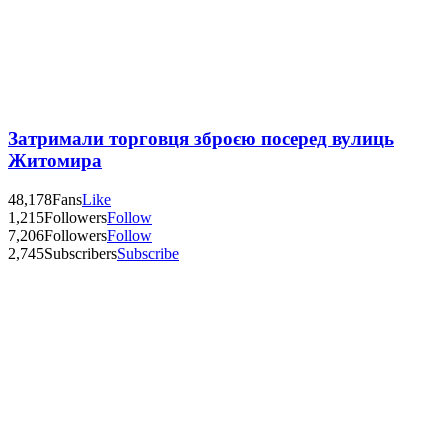
Затримали торговця зброєю посеред вулиць
Житомира
48,178
Fans
Like
1,215
Followers
Follow
7,206
Followers
Follow
2,745
Subscribers
Subscribe